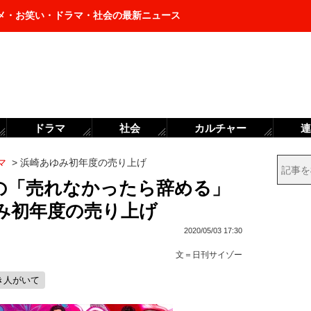
メ・お笑い・ドラマ・社会の最新ニュース
ドラマ
社会
カルチャー
連
マ
>
浜崎あゆみ初年度の売り上げ
の「売れなかったら辞める」
み初年度の売り上げ
2020/05/03 17:30
文＝
日刊サイゾー
き人がいて