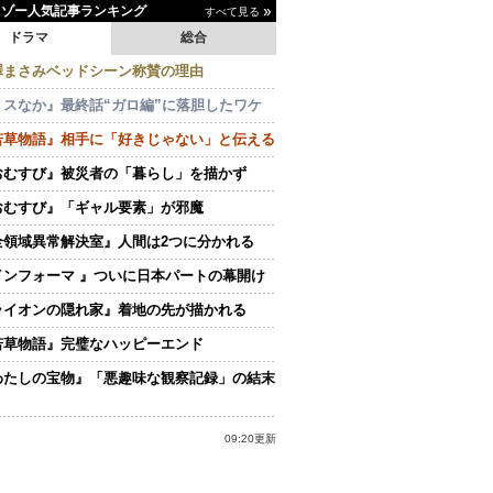
イゾー人気記事ランキング
すべて見る
ドラマ
総合
澤まさみベッドシーン称賛の理由
ミスなか』最終話“ガロ編”に落胆したワケ
若草物語』相手に「好きじゃない」と伝える
おむすび』被災者の「暮らし」を描かず
おむすび』「ギャル要素」が邪魔
全領域異常解決室』人間は2つに分かれる
インフォーマ 』ついに日本パートの幕開け
ライオンの隠れ家』着地の先が描かれる
若草物語』完璧なハッピーエンド
わたしの宝物』「悪趣味な観察記録」の結末
09:20更新