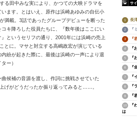
演する田中みな実により、かつての大映ドラマを
サ
ています。とはいえ、原作は浜崎あゆみの自伝小
長
話が満載。3話であったグループデビューを断った
をコキ降ろした役員たちに、『数年後はここにい
『
』というセリフの通り、2001年には浜崎の売上
『
流ことに。マサと対立する高嶋政宏が演じている
『
の内紛が起きた際に、最後は浜崎の一声により退
『
イター）
『
『
曲候補の音源を渡し、作詞に挑戦させていた
『
り上げがどうだったか振り返ってみると……。
『
『
は