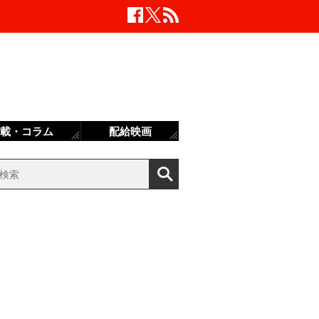
載・コラム
配給映画