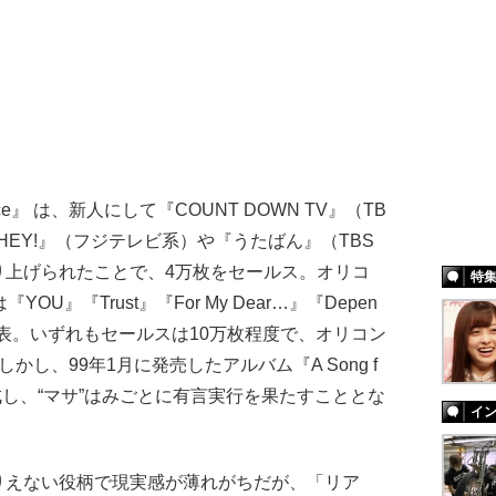
ace』 は、新人にして『COUNT DOWN TV』（TB
!HEY!』（フジテレビ系）や『うたばん』（TBS
り上げられたことで、4万枚をセールス。オリコ
特
U』『Trust』『For My Dear…』『Depen
けに発表。いずれもセールスは10万枚程度で、オリコン
し、99年1月に発売したアルバム『A Song f
達成し、“マサ”はみごとに有言実行を果たすこととな
イ
）
えない役柄で現実感が薄れがちだが、「リア