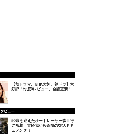
集
【秋ドラマ、NHK大河、朝ドラ】大
好評「忖度0レビュー」全話更新！
ンタビュー
50歳を迎えたオートレーサー森且行
に密着 大怪我から奇跡の復活ドキ
ュメンタリー