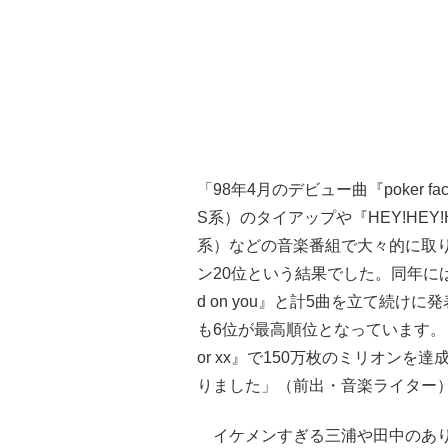
「98年4月のデビュー曲『poker f
S系）のタイアップや『HEY!HEY
系）などの音楽番組で大々的に取
ン20位という結果でした。同年には『YO
d on you』と計5曲を立て続
も6位が最高順位となっています。しか
or xx』で150万枚のミリオンを
りました」（前出・音楽ライター
イケメンすぎる三浦や田中のあり