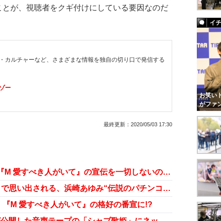
ことが、視聴者をクギ付けにしている要因なのだ
イ
・カルチャーなど、さまざまな情報を独自の切り口で発信する
ゾー
お笑いト
がファ
最終更新：
2020/05/03 17:30
浜崎あゆみは完全スルー？ ドラマ『M 愛すべき人がいて』の宣伝を一切しないのはナゼ
C級ドラマ『M 愛すべき人がいて』で思い出される、浜崎あゆみ“伝説のパチンコ台”
『M 愛すべき人がいて』の格好の番宣に!?
エイベックス松浦氏が暴露⁉ 文春が公開した音声テープの「シャブ歌姫」にネット騒然