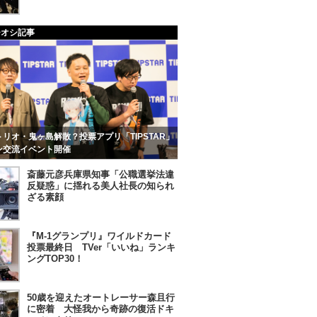
チオシ記事
リオ・鬼ヶ島解散？投票アプリ「TIPSTAR」
ン交流イベント開催
斎藤元彦兵庫県知事「公職選挙法違
反疑惑」に揺れる美人社長の知られ
ざる素顔
『M-1グランプリ』ワイルドカード
投票最終日 TVer「いいね」ランキ
ングTOP30！
50歳を迎えたオートレーサー森且行
に密着 大怪我から奇跡の復活ドキ