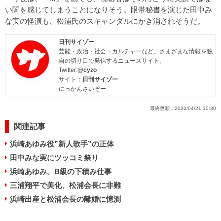
い闇を感じてしまうことになりそう。眼帯秘書を演じた田中み
な実の怪演も、松浦氏のスキャンダルにかき消されそうだ。
日刊サイゾー
芸能・政治・社会・カルチャーなど、さまざまな情報を独
自の切り口で発信するニュースサイト。
Twitter:
@cyzo
サイト：
日刊サイゾー
にっかんさいぞー
最終更新：
2020/04/21 10:30
関連記事
浜崎あゆみ役”新人歌手”の正体
田中みな実にツッコミ祭り
浜崎あゆみ、B級の下積み仕事
三浦翔平で美化、松浦会長に非難
浜崎出産と松浦会長の離婚に憶測