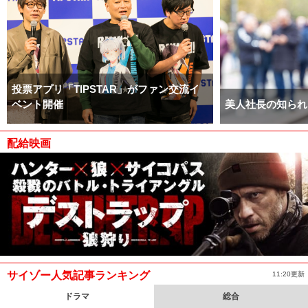
投票アプリ「TIPSTAR」がファン交流イ
ベント開催
美人社長の知られ
配給映画
サイゾー人気記事ランキング
11:20更新
ドラマ
総合