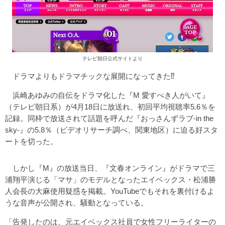
テレビ朝日公式サイトより
ドラマよりもドラマチックな展開になってきた⁉
浜崎あゆみの自伝をドラマ化した『M 愛すべき人がいて』
（テレビ朝日系）が4月18日に放送れ、初回平均視聴率5.6％を
記録。同枠で放送されて話題を呼んだ『おっさんずラブ-in the
sky-』の5.8％（ビデオリサーチ調べ、関東地区）に迫る好スタ
ートを切った。
しかし『M』の放送当日、『文春オンライン』がドラマで三
浦翔平演じる「マサ」のモデルとなったエイベックス・松浦勝
人会長の大麻使用疑惑を掲載。YouTubeでもそれを裏付けるよ
うな音声が公開され、騒動となっている。
「告発したのは、元エイベックス社員で女性フリーライターの