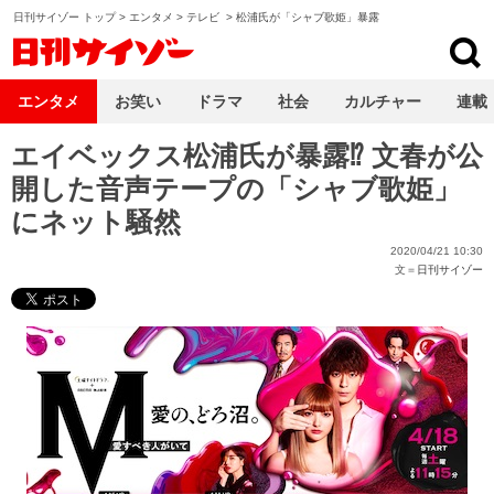
日刊サイゾー トップ
>
エンタメ
>
テレビ
>
松浦氏が「シャブ歌姫」暴露
日刊サイゾー
エンタメ
お笑い
ドラマ
社会
カルチャー
連載
エイベックス松浦氏が暴露⁉ 文春が公
開した音声テープの「シャブ歌姫」
にネット騒然
2020/04/21 10:30
文＝
日刊サイゾー