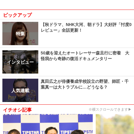
ピックアップ
【秋ドラマ、NHK大河、朝ドラ】大好評「忖度0
レビュー」全話更新！
特集
50歳を迎えたオートレーサー森且行に密着 大
怪我から奇跡の復活ドキュメンタリー
インタビュー
真田広之が俳優養成学校設立の野望、師匠・千
葉真一は大トラブルに…どうなる？
人気連載
イチオシ記事
※横スクロールできます▶