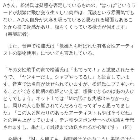
Aさん。松浦氏は疑惑を否定しているものの、“はっぱ”というワ
ードが頻繁に飛び交う生々しい肉声は、冗談という雰囲気でも
ない。Aさん自身が大麻を吸っていると思われる場面もあるこ
とから捨て身感があり、腹をくくっている様子が伺えます」
（芸能記者）
また、音声で松浦氏は「歌姫とも呼ばれた有名女性アーティ
ストの薬物使用」についても言及している。
「その女性歌手の家で松浦氏は『出てって！』と激怒されたそ
うで、『ヤンキーだよ。シャブやってるし』と証言していま
す。音声では名前が伏せられていますが、松浦氏にブチギレれ
ることができる間柄の歌姫といえば、想像できるのはあの人ひ
とりでしょう。ネット上では『Mの話にも共感出来なかった
し、周りの人も影響されてんだろうなってずっと思ってまし
た』『この人と関わりのあったアーティストもやばそうだね』
との声も上がっています。テレ朝やスポンサーへの抗議も予想
されますし、果たして最後まで放送されるか心配です」（同）
今後は、『M』を観ても、視聴者はその向こうに美談ではな