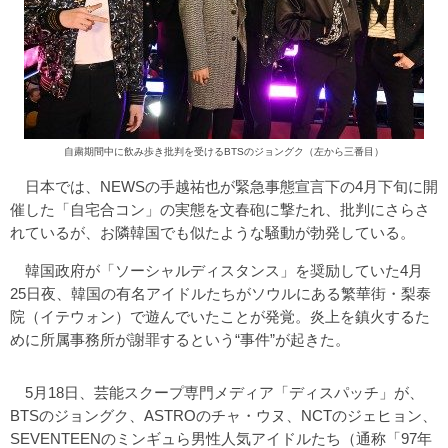
自粛期間中に飲み歩き批判を受けるBTSのジョングク（左から三番目）
日本では、NEWSの手越祐也が緊急事態宣言下の4月下旬に開
催した「自宅合コン」の実態を文春砲に撃たれ、批判にさらさ
れているが、お隣韓国でも似たような騒動が勃発している。
韓国政府が「ソーシャルディスタンス」を奨励していた4月
25日夜、韓国の有名アイドルたちがソウルにある繁華街・梨泰
院（イテウォン）で遊んでいたことが発覚。炎上を鎮火するた
めに所属事務所が謝罪するという“事件”が起きた。
5月18日、芸能スクープ専門メディア「ディスパッチ」が、
BTSのジョングク、ASTROのチャ・ウヌ、NCTのジェヒョン、
SEVENTEENのミンギュら男性人気アイドルたち（通称「97年