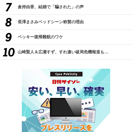
倉持由香、結婚で「騙された」の声
長澤まさみベッドシーン称賛の理由
ベッキー復帰難航のワケ
山崎賢人＆広瀬すず、すれ違い破局危機報道も…