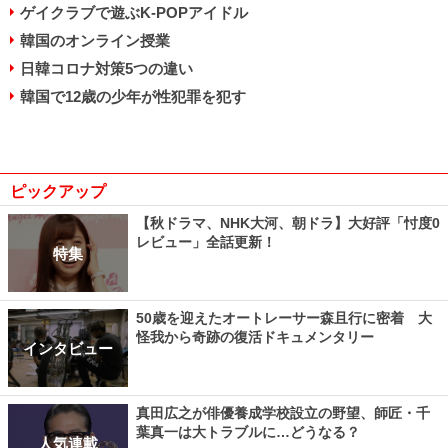
ゲイクラブで遊ぶK-POPアイドル
韓国のオンライン授業
日韓コロナ対策5つの違い
韓国で12歳の少年が性犯罪を犯す
ピックアップ
【秋ドラマ、NHK大河、朝ドラ】大好評「忖度0
レビュー」全話更新！
特集
50歳を迎えたオートレーサー森且行に密着 大
怪我から奇跡の復活ドキュメンタリー
インタビュー
真田広之が俳優養成学校設立の野望、師匠・千
葉真一は大トラブルに…どうなる？
人気連載