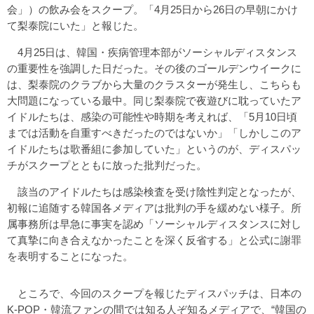
会」）の飲み会をスクープ。「4月25日から26日の早朝にかけ
て梨泰院にいた」と報じた。
4月25日は、韓国・疾病管理本部がソーシャルディスタンス
の重要性を強調した日だった。その後のゴールデンウイークに
は、梨泰院のクラブから大量のクラスターが発生し、こちらも
大問題になっている最中。同じ梨泰院で夜遊びに耽っていたア
イドルたちは、感染の可能性や時期を考えれば、「5月10日頃
までは活動を自重すべきだったのではないか」「しかしこのア
イドルたちは歌番組に参加していた」というのが、ディスパッ
チがスクープとともに放った批判だった。
該当のアイドルたちは感染検査を受け陰性判定となったが、
初報に追随する韓国各メディアは批判の手を緩めない様子。所
属事務所は早急に事実を認め「ソーシャルディスタンスに対し
て真摯に向き合えなかったことを深く反省する」と公式に謝罪
を表明することになった。
ところで、今回のスクープを報じたディスパッチは、日本の
K-POP・韓流ファンの間では知る人ぞ知るメディアで、“韓国の