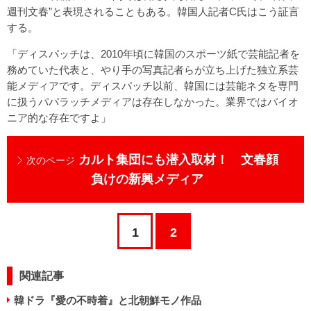
週刊文春”と表現されることもある。韓国人記者C氏はこう証言
する。
「ディスパッチは、2010年頃に韓国のスポーツ紙で芸能記者を
務めていた代表と、やり手の写真記者らが立ち上げた独立系芸
能メディアです。ディスパッチ以前、韓国には芸能ネタを専門
に扱うパパラッチメディアは存在しなかった。業界ではパイオ
ニア的な存在ですよ」
カルト集団にも潜入取材！ 文春顔
次のページ
負けの新興メディア
1
2
関連記事
韓ドラ『愛の不時着』と北朝鮮モノ作品