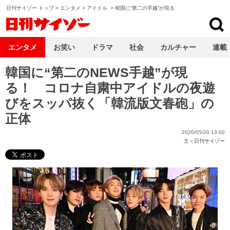
日刊サイゾー トップ
>
エンタメ
>
アイドル
>
韓国に“第二の手越”が現る
日刊サイゾー
エンタメ
お笑い
ドラマ
社会
カルチャー
連載
韓国に“第二のNEWS手越”が現
る！ コロナ自粛中アイドルの夜遊
びをスッパ抜く「韓流版文春砲」の
正体
2020/05/20 13:00
文＝
日刊サイゾー