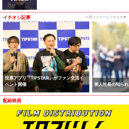
イチオシ記事
※横スクロールできます▶
投票アプリ「TIPSTAR」がファン交流イ
ベント開催
美人社長の知られ
配給映画