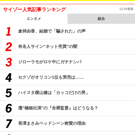
サイゾー人気記事ランキング
12:20更新
エンタメ
総合
倉持由香、結婚で「騙された」の声
有名人サイン“ネット売買”の闇
ジローラモがロケ中にガチナンパ
セクゾがオリコン1位も実売は……
ハイスタ横山健は「カッコだけの男」
瀧“極秘出演”の『全裸監督』はどうなる？
長澤まさみベッドシーン称賛の理由