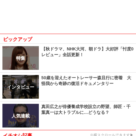
ピックアップ
【秋ドラマ、NHK大河、朝ドラ】大好評「忖度0
レビュー」全話更新！
特集
50歳を迎えたオートレーサー森且行に密着 大
怪我から奇跡の復活ドキュメンタリー
インタビュー
真田広之が俳優養成学校設立の野望、師匠・千
葉真一は大トラブルに…どうなる？
人気連載
イチオシ記事
※横スクロールできます▶