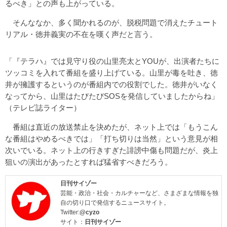
るべき」との声も上がっている。
そんななか、多く聞かれるのが、脱税問題で消えたチュート
リアル・徳井義実の不在を嘆く声だと言う。
「『テラハ』では見守り役の山里亮太とYOUが、出演者たちに
ツッコミを入れて番組を盛り上げている。山里が毒を吐き、徳
井が擁護するというのが番組内での役割でした。徳井がいなく
なってから、山里はたびたびSOSを発信していましたからね」
（テレビ誌ライター）
番組は直近の放送禁止を決めたが、ネット上では「もうこん
な番組はやめるべきでは」「打ち切りは当然」という意見が相
次いでいる。ネット上の行きすぎた誹謗中傷も問題だが、炎上
狙いの演出があったとすれば猛省すべきだろう。
日刊サイゾー
芸能・政治・社会・カルチャーなど、さまざまな情報を独
自の切り口で発信するニュースサイト。
Twitter:
@cyzo
サイト：
日刊サイゾー