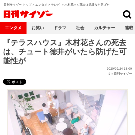
日刊サイゾー トップ
>
エンタメ
>
テレビ
>
木村花さん死去は徳井なら防げた
日刊サイゾー
エンタメ
お笑い
ドラマ
社会
カルチャー
連載
『テラスハウス』木村花さんの死去
は、チュート徳井がいたら防げた可
能性が
2020/05/24 18:00
文＝
日刊サイゾー