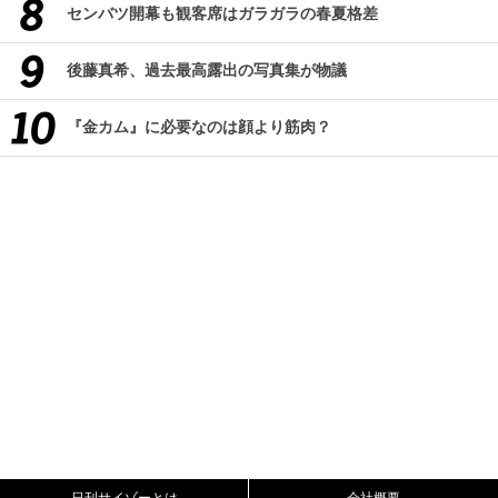
センバツ開幕も観客席はガラガラの春夏格差
後藤真希、過去最高露出の写真集が物議
『金カム』に必要なのは顔より筋肉？
日刊サイゾーとは
会社概要