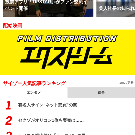
投票アプリ「TIPSTAR」がファン交流イ
ベント開催
美人社長の知られ
配給映画
サイゾー人気記事ランキング
16:20更新
エンタメ
総合
有名人サイン“ネット売買”の闇
セクゾがオリコン1位も実売は……