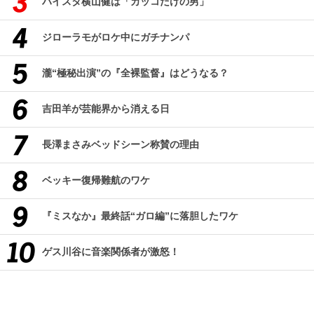
ハイスタ横山健は「カッコだけの男」
ジローラモがロケ中にガチナンパ
瀧“極秘出演”の『全裸監督』はどうなる？
吉田羊が芸能界から消える日
長澤まさみベッドシーン称賛の理由
ベッキー復帰難航のワケ
『ミスなか』最終話“ガロ編”に落胆したワケ
ゲス川谷に音楽関係者が激怒！