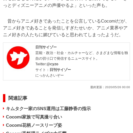
っとディズニーアニメの声優やるよ」といった声も。
昔からアニメ好きであったことを公言しているCocomiだが、
アニメ好きであることを発信しすぎたせいか、アニメ業界やア
ニメ好きの人たちに媚びていると思われてしまったようだ。
日刊サイゾー
芸能・政治・社会・カルチャーなど、さまざまな情報を独
自の切り口で発信するニュースサイト。
Twitter:
@cyzo
サイト：
日刊サイゾー
にっかんさいぞー
最終更新：
2020/05/26 00:00
関連記事
キムタク一家のSNS運用は工藤静香の指示
Cocomi家族で写真撮り合い
Cocomi花柄ノースリーブ姿