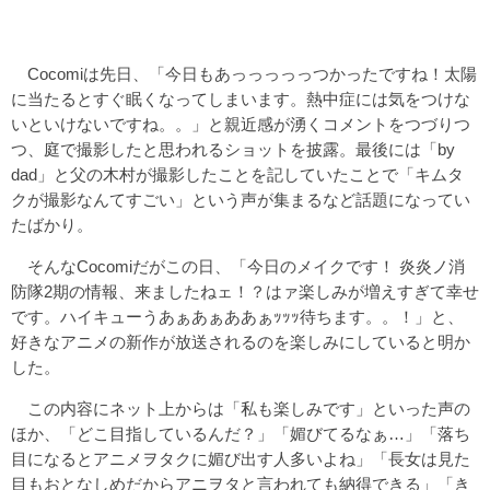
Cocomiは先日、「今日もあっっっっっつかったですね！太陽
に当たるとすぐ眠くなってしまいます。熱中症には気をつけな
いといけないですね。。」と親近感が湧くコメントをつづりつ
つ、庭で撮影したと思われるショットを披露。最後には「by
dad」と父の木村が撮影したことを記していたことで「キムタ
クが撮影なんてすごい」という声が集まるなど話題になってい
たばかり。
そんなCocomiだがこの日、「今日のメイクです！ 炎炎ノ消
防隊2期の情報、来ましたねェ！？はァ楽しみが増えすぎて幸せ
です。ハイキューうあぁあぁああぁｯｯｯ待ちます。。！」と、
好きなアニメの新作が放送されるのを楽しみにしていると明か
した。
この内容にネット上からは「私も楽しみです」といった声の
ほか、「どこ目指しているんだ？」「媚びてるなぁ…」「落ち
目になるとアニメヲタクに媚び出す人多いよね」「長女は見た
目もおとなしめだからアニヲタと言われても納得できる」「き