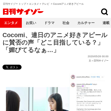
日刊サイゾー トップ
>
エンタメ
>
テレビ
>
Cocomiアニメ好きアピール
日刊サイゾー
エンタメ
お笑い
ドラマ
社会
カルチャー
連載
Cocomi、連日のアニメ好きアピール
に賛否の声「どこ目指している？」
「媚びてるなぁ…」
2020/05/26 00:00
文＝
日刊サイゾー