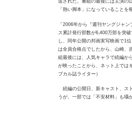
送された。番組の最後には主演の山
「熱い脚本」になっていることを
「2006年から『週刊ヤングジャ
ス累計発行部数が6,400万部を突
し、同年公開の邦画実写映画で1
は全員合格点でしたから、山崎、
組最後には、人気キャラで続編か
が映ったことから、ネット上では
ブカル誌ライター）
続編の公開日、新キャスト、スト
うが、一部では「不安材料」も囁