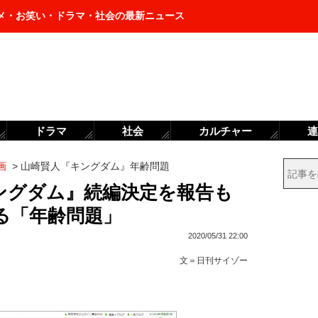
メ・お笑い・ドラマ・社会の最新ニュース
ドラマ
社会
カルチャー
連
画
>
山崎賢人『キングダム』年齢問題
ングダム』続編決定を報告も
る「年齢問題」
2020/05/31 22:00
文＝
日刊サイゾー