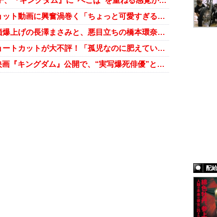
ニワカの矢口とは違う!? 小島瑠璃子、『キングダム』に“ぺこぱ”を重ねる感覚が非凡すぎ？
橋本環奈、『キングダム』オフショット動画に興奮渦巻く「ちょっと可愛すぎる育てたい」「なんだこのかわいい生き物」
映画『キングダム』が大好評 評価爆上げの長澤まさみと、悪目立ちの橋本環奈で明暗くっきり
橋本環奈、『キングダム』でのショートカットが大不評！「孤児なのに肥えている」と体型批判も加速……
山﨑賢人が正念場!? 肝入り主演映画『キングダム』公開で、“実写爆死俳優”との異名返上なるか
配