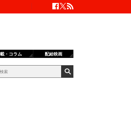
載・コラム
配給映画