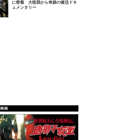
に密着 大怪我から奇跡の復活ドキ
ュメンタリー
給映画