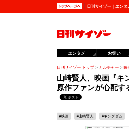
日刊サイゾー｜エンタ
エンタメ
お笑い
日刊サイゾー トップ
>
カルチャー
>
映
山崎賢人、映画『キ
原作ファンが心配す
#映画
#山崎賢人
#キングダム