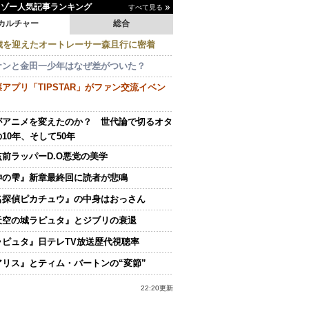
イゾー人気記事ランキング
すべて見る
カルチャー
総合
0歳を迎えたオートレーサー森且行に密着
ナンと金田一少年はなぜ差がついた？
アプリ「TIPSTAR」がファン交流イベン
がアニメを変えたのか？ 世代論で切るオタ
10年、そして50年
監前ラッパーD.O悪党の美学
神の雫』新章最終回に読者が悲鳴
名探偵ピカチュウ』の中身はおっさん
天空の城ラピュタ』とジブリの衰退
ラピュタ』日テレTV放送歴代視聴率
アリス』とティム・バートンの“変節”
22:20更新