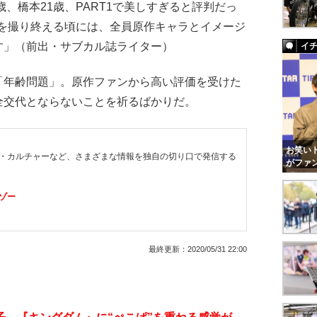
歳、橋本21歳、PART1で美しすぎると評判だっ
T4を撮り終える頃には、全員原作キャラとイメージ
す」（前出・サブカル誌ライター）
イ
年齢問題」。原作ファンから高い評価を受けた
全交代とならないことを祈るばかりだ。
お笑いト
・カルチャーなど、さまざまな情報を独自の切り口で発信する
がファ
ゾー
最終更新：
2020/05/31 22:00