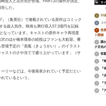
崎賢人と吉沢亮が登場。PART2の製作が決定、
サ
報告した。
5
ンプ』（集英社）で連載されている原作はコミック
コ
破する超人気作。映画も興行収入57.3億円を記録
投票
位となっています。キャストの原作キャラ再現度
ト開催
吉沢のほか橋本環奈の続投はファンも大歓迎。番
誰
ら登場予定の『羌瘣（きょうかい）』のイラスト
ク文化の
キャストのさや当てで盛り上がっています」（サ
収
『
『
ーリーなどは、今後発表されていく予定だとい
『
かれているという。
『
『