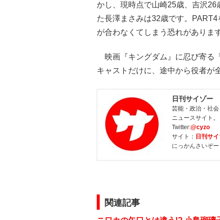
かし、現時点で山崎25歳、吉沢26
た長澤まさみは32歳です。PAR
が合わなくてしまう恐れがありま
映画『キングダム』に忍び寄る「
キャストだけに、途中から役者が
日刊サイゾー
芸能・政治・社会
ニュースサイト。
Twitter:
@cyzo
サイト：
日刊サイ
にっかんさいぞー
関連記事