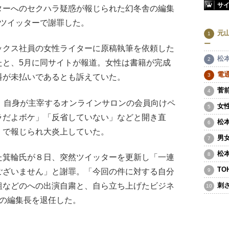
サ
ーへのセクハラ疑惑が報じられた幻冬舎の編集
式ツイッターで謝罪した。
元
ー
クス社員の女性ライターに原稿執筆を依頼した
松
たと、5月に同サイトが報道。女性は書籍が完成
電
料が未払いであるとも訴えていた。
菅
、自身が主宰するオンラインサロンの会員向けペ
女
ラだよボケ」「反省していない」などと開き直
松
」で報じられ大炎上していた。
男
松
箕輪氏が８日、突然ツイッターを更新し「一連
T
ございません」と謝罪。「今回の件に対する自分
組などのへの出演自粛と、自ら立ち上げたビジネ
刺
ok」の編集長を退任した。