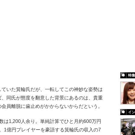
特
していた箕輪氏だが、一転してこの神妙な姿勢は
ば、同氏が態度を翻意した背景にあるのは、貴重
の会員離脱に歯止めがかからないからだという。
イ
数は1,200人余り。単純計算でひと月約600万円
円。1億円プレイヤーを豪語する箕輪氏の収入の7