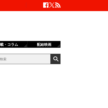
載・コラム
配給映画