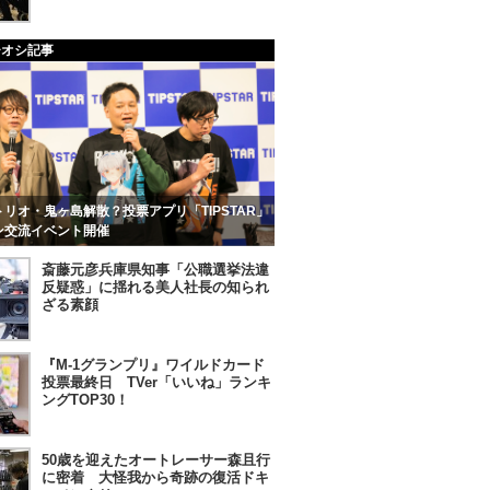
チオシ記事
リオ・鬼ヶ島解散？投票アプリ「TIPSTAR」
ン交流イベント開催
斎藤元彦兵庫県知事「公職選挙法違
反疑惑」に揺れる美人社長の知られ
ざる素顔
『M-1グランプリ』ワイルドカード
投票最終日 TVer「いいね」ランキ
ングTOP30！
50歳を迎えたオートレーサー森且行
に密着 大怪我から奇跡の復活ドキ