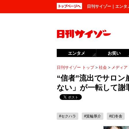
日刊サイゾー｜エンタ
エンタメ
お笑い
日刊サイゾー トップ
>
社会
>
メディア
“信者”流出でサロン
ない」が一転して謝
#セクハラ
#箕輪厚介
#幻冬舎