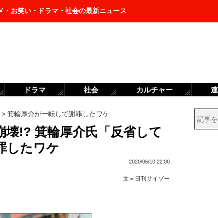
メ・お笑い・ドラマ・社会の最新ニュース
ドラマ
社会
カルチャー
連
>
箕輪厚介が一転して謝罪したワケ
崩壊!? 箕輪厚介氏「反省して
罪したワケ
2020/06/10 22:00
文＝
日刊サイゾー