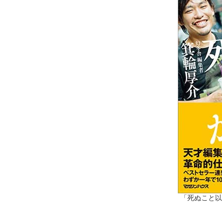
「死ぬこと以