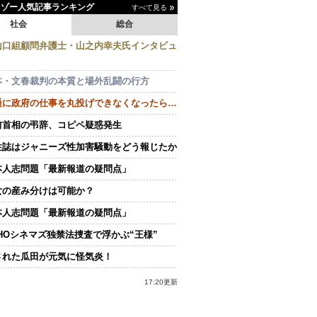
イゾー人気記事ランキング
すべて見る
社会
総合
山口組顧問弁護士・山之内幸夫氏インタビュ
本・文春裁判の本質と場外乱闘の行方
通に政府の仕事を丸投げできなくなったら…
前首相の弔辞、コピペ疑惑発生
性誌はジャニーズ性加害騒動をどう報じたか
本人志問題「最新報道の疑問点」
女の産み分けは可能か？
本人志問題「最新報道の疑問点」
OHOシネマズ独禁法捜査で浮かぶ“王様”
された瓜田が元気に怪気炎！
17:20更新