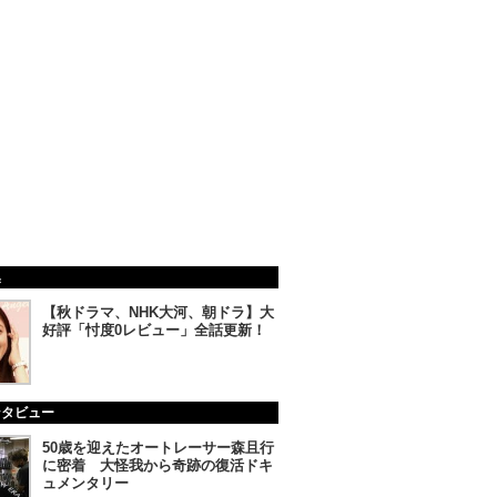
集
【秋ドラマ、NHK大河、朝ドラ】大
好評「忖度0レビュー」全話更新！
ンタビュー
50歳を迎えたオートレーサー森且行
に密着 大怪我から奇跡の復活ドキ
ュメンタリー