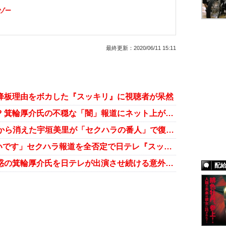
ゾー
最終更新：
2020/06/11 15:11
の降板理由をボカした『スッキリ』に視聴者が呆然
加藤浩次もスポンサーもダンマリ!? 箕輪厚介氏の不穏な「闇」報道にネット上が騒然
箕輪厚介氏をメッタ斬り！ テレビから消えた宇垣美里が「セクハラの番人」で復活か
幻冬舎・箕輪厚介氏「反省してないです」セクハラ報道を全否定で日テレ『スッキリ』はどうなる？
中居正広も巻き添え!? セクハラ疑惑の箕輪厚介氏を日テレが出演させ続ける意外な理由
配