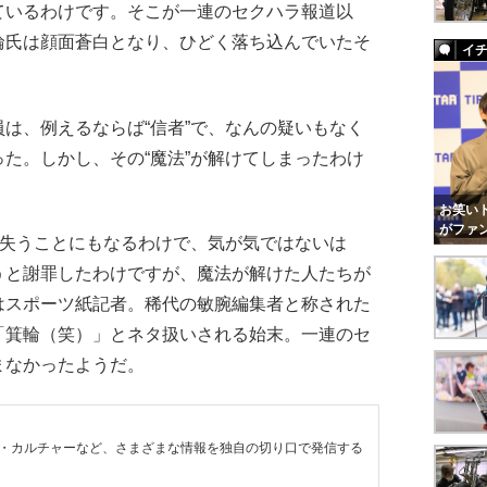
ているわけです。そこが一連のセクハラ報道以
輪氏は顔面蒼白となり、ひどく落ち込んでいたそ
イ
は、例えるならば“信者”で、なんの疑いもなく
た。しかし、その“魔法”が解けてしまったわけ
お笑いト
がファ
を失うことにもなるわけで、気が気ではないは
うと謝罪したわけですが、魔法が解けた人たちが
はスポーツ紙記者。稀代の敏腕編集者と称された
「箕輪（笑）」とネタ扱いされる始末。一連のセ
まなかったようだ。
・カルチャーなど、さまざまな情報を独自の切り口で発信する