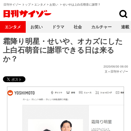
日刊サイゾー トップ
>
エンタメ
>
お笑い
>
せいやは上白石萌音に謝罪？
日刊サイゾー
エンタメ
お笑い
ドラマ
社会
カルチャー
連載
霜降り明星・せいや、オカズにした
上白石萌音に謝罪できる日は来る
か？
2020/06/30 06:00
文＝
日刊サイゾー