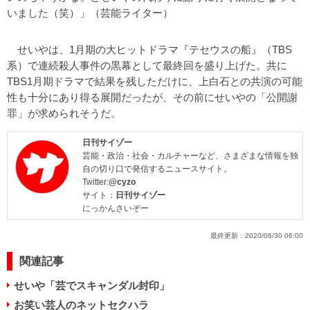
いました（笑）」（芸能ライター）
せいやは、1月期の大ヒットドラマ『テセウスの船』（TBS
系）で連続殺人事件の黒幕として最終回を盛り上げた。共に
TBS1月期ドラマで結果を残しただけに、上白石との共演の可能
性も十分にあり得る展開だったが、その前にせいやの「公開謝
罪」が求められそうだ。
日刊サイゾー
芸能・政治・社会・カルチャーなど、さまざまな情報を独
自の切り口で発信するニュースサイト。
Twitter:
@cyzo
サイト：
日刊サイゾー
にっかんさいぞー
最終更新：
2020/06/30 06:00
関連記事
せいや「芸でスキャンダル封印」
お笑い芸人のネットセクハラ