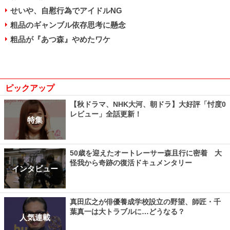
せいや、自慰行為でアイドルNG
粗品のギャンブル依存思考に懸念
粗品が『あつ森』やめたワケ
ピックアップ
【秋ドラマ、NHK大河、朝ドラ】大好評「忖度0
レビュー」全話更新！
特集
50歳を迎えたオートレーサー森且行に密着 大
怪我から奇跡の復活ドキュメンタリー
インタビュー
真田広之が俳優養成学校設立の野望、師匠・千
葉真一は大トラブルに…どうなる？
人気連載