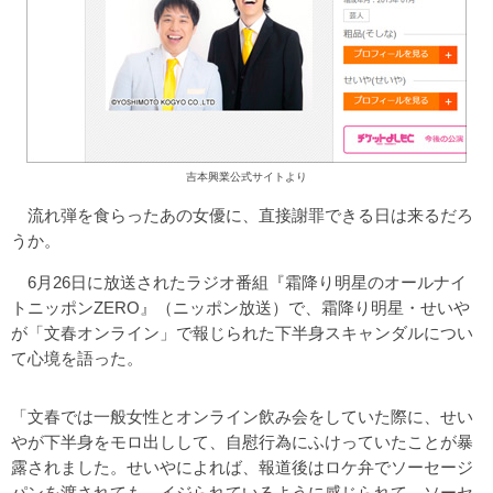
吉本興業公式サイトより
流れ弾を食らったあの女優に、直接謝罪できる日は来るだろ
うか。
6月26日に放送されたラジオ番組『霜降り明星のオールナイ
トニッポンZERO』（ニッポン放送）で、霜降り明星・せいや
が「文春オンライン」で報じられた下半身スキャンダルについ
て心境を語った。
「文春では一般女性とオンライン飲み会をしていた際に、せい
やが下半身をモロ出しして、自慰行為にふけっていたことが暴
露されました。せいやによれば、報道後はロケ弁でソーセージ
パンを渡されても、イジられているように感じられて、ソーセ