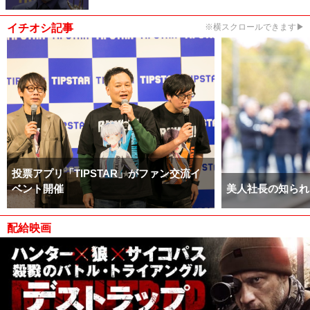
イチオシ記事
※横スクロールできます▶
投票アプリ「TIPSTAR」がファン交流イ
ベント開催
美人社長の知られ
配給映画