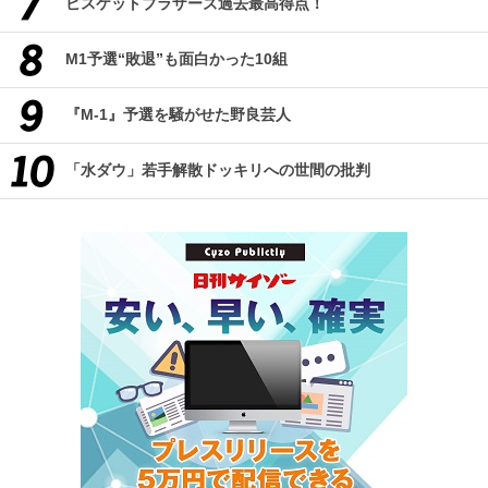
ビスケットブラザーズ過去最高得点！
M1予選“敗退”も面白かった10組
『M-1』予選を騒がせた野良芸人
「水ダウ」若手解散ドッキリへの世間の批判