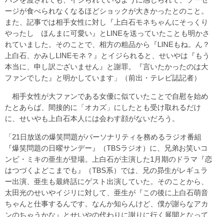
ージが食べられなくなるほどショックが大きかったとのこと。
また、記事では相手女性に対し『上白石モネちゃんにそっくり
やったし ほんまに可愛い』とLINEを送っていたことも明かさ
れていました。そのことで、相方の粗品から『LINEもね。ん？
上白石、かみしLINEモネ？』とイジられると、せいやは『もう
本当に、申し訳ございません』と謝罪。『言いたかったのは大
ファンでした』と明かしています」（前出・テレビ誌記者）
相手女性が大ファンである女優に似ていたことで自慰を始め
たとあらば、間接的に「オカズ」にしたとも受け取れるだけ
に、せいやも上白石本人には会わす顔がないだろう。
「21日放送の爆笑問題がパーソナリティを務めるラジオ番組
『爆笑問題の日曜サンデー』（TBSラジオ）に、兄弟お笑いコ
ンビ・ミキの亜生が登場。上白石が主演した1月期のドラマ『恋
はつづくよどこまでも』（TBS系）では、兄の昴生がレギュラ
ー出演、亜生も最終話にゲスト出演していた。そのことから、
太田光のせいやイジリに対して、亜生が『この後に上白石萌音
ちゃんと仕事するんです。なんか知らんけど、僕が謝らなアカ
ンのちゃうかな』とせいやの代わりに謝りに行く展開となって