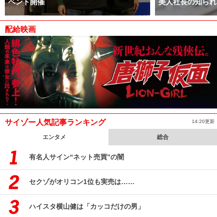
ベント開催
美人社長の知られ
配給映画
サイゾー人気記事ランキング
14:20更新
エンタメ
総合
有名人サイン“ネット売買”の闇
セクゾがオリコン1位も実売は……
ハイスタ横山健は「カッコだけの男」