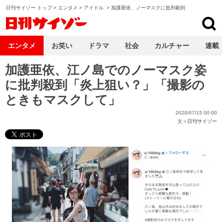
日刊サイゾー トップ
>
エンタメ
>
アイドル
>
加護亜依、ノーマスクに批判殺到
日刊サイゾー
エンタメ
お笑い
ドラマ
社会
カルチャー
連載
加護亜依、江ノ島でのノーマスク姿
に批判殺到「炎上狙い？」「撮影の
ときもマスクして」
2020/07/15 00:00
文＝
日刊サイゾー