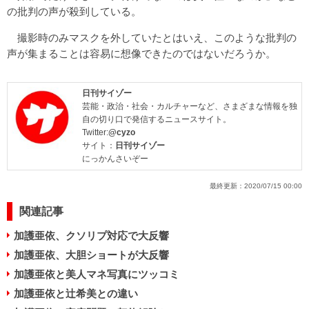
の批判の声が殺到している。
撮影時のみマスクを外していたとはいえ、このような批判の
声が集まることは容易に想像できたのではないだろうか。
日刊サイゾー
芸能・政治・社会・カルチャーなど、さまざまな情報を独
自の切り口で発信するニュースサイト。
Twitter:
@cyzo
サイト：
日刊サイゾー
にっかんさいぞー
最終更新：
2020/07/15 00:00
関連記事
加護亜依、クソリプ対応で大反響
加護亜依、大胆ショートが大反響
加護亜依と美人マネ写真にツッコミ
加護亜依と辻希美との違い