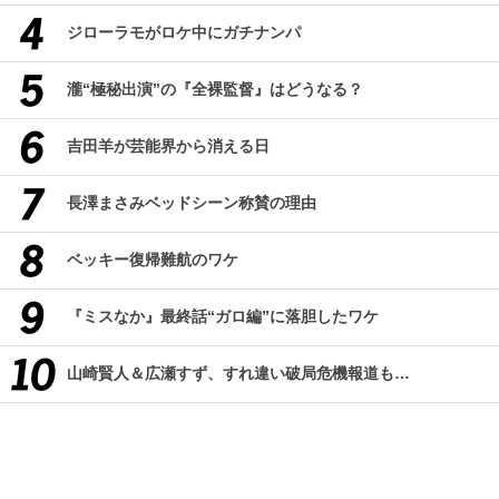
ジローラモがロケ中にガチナンパ
瀧“極秘出演”の『全裸監督』はどうなる？
吉田羊が芸能界から消える日
長澤まさみベッドシーン称賛の理由
ベッキー復帰難航のワケ
『ミスなか』最終話“ガロ編”に落胆したワケ
山崎賢人＆広瀬すず、すれ違い破局危機報道も…