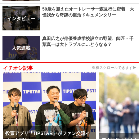
50歳を迎えたオートレーサー森且行に密着 大
怪我から奇跡の復活ドキュメンタリー
インタビュー
真田広之が俳優養成学校設立の野望、師匠・千
葉真一は大トラブルに…どうなる？
人気連載
イチオシ記事
※横スクロールできます▶
投票アプリ「TIPSTAR」がファン交流イ