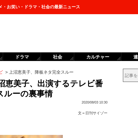
メ・お笑い・ドラマ・社会の最新ニュース
ドラマ
社会
カルチャー
連
ビ
>
上沼恵美子、降板ネタ完全スルー
上沼恵美子、出演するテレビ番
スルーの裏事情
2020/08/03 10:30
文＝
日刊サイゾー