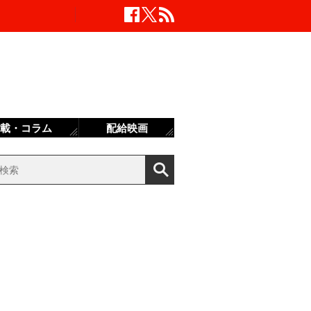
載・コラム
配給映画