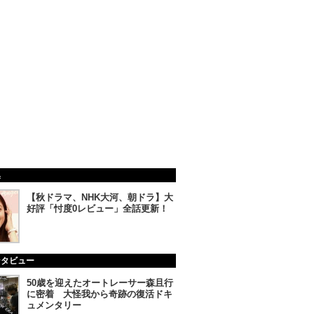
集
【秋ドラマ、NHK大河、朝ドラ】大
好評「忖度0レビュー」全話更新！
ンタビュー
50歳を迎えたオートレーサー森且行
に密着 大怪我から奇跡の復活ドキ
ュメンタリー