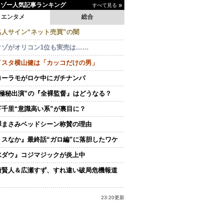
イゾー人気記事ランキング
すべて見る
エンタメ
総合
名人サイン“ネット売買”の闇
クゾがオリコン1位も実売は……
イスタ横山健は「カッコだけの男」
ローラモがロケ中にガチナンパ
“極秘出演”の『全裸監督』はどうなる？
下千里“意識高い系”が裏目に？
澤まさみベッドシーン称賛の理由
ミスなか』最終話“ガロ編”に落胆したワケ
水ダウ』コジマジックが炎上中
崎賢人＆広瀬すず、すれ違い破局危機報道
23:20更新