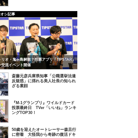
チオシ記事
リオ・鬼ヶ島解散？投票アプリ「TIPSTAR」
ン交流イベント開催
斎藤元彦兵庫県知事「公職選挙法違
反疑惑」に揺れる美人社長の知られ
ざる素顔
『M-1グランプリ』ワイルドカード
投票最終日 TVer「いいね」ランキ
ングTOP30！
50歳を迎えたオートレーサー森且行
に密着 大怪我から奇跡の復活ドキ