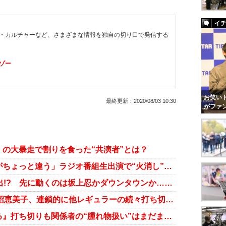
イ
・カルチャーなど、さまざまな情報を独自の切り口で発信する
ゾー
お笑いト
最終更新：
2020/08/03 10:30
がファ
の大暴走で割りを食った“共演者”とは？
上沼恵美子、「ケンカと言われたがちょっと違う」ラジオ番組生出演で“火消し”に躍起
上沼恵美子、65歳で東京に本格進出!? 先に動くのは坂上忍かダウンタウンか…テレビ局も熱視線
女性マネジャーの退社が原因!? 上沼恵美子、連鎖的に他レギュラーの続々打ち切りも？
上沼恵美子、『怪傑えみちゃんねる』打ち切りも関係者の“腫れ物扱い”はまだまだ続く!?