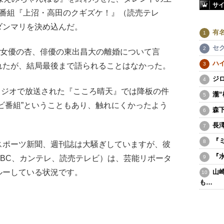
サ
冠番組『上沼・高田のクギズケ！』（読売テレ
ダンマリを決め込んだ。
有
セ
た女優の杏、俳優の東出昌大の離婚について言
ハ
れたが、結局最後まで語られることはなかった。
ジ
ラジオで放送された『こころ晴天』では降板の件
瀧
ビ番組”ということもあり、触れにくかったよう
森
長
『
スポーツ新聞、週刊誌は大騒ぎしていますが、彼
『
BC、カンテレ、読売テレビ）は、芸能リポータ
ルーしている状況です。
山
も…