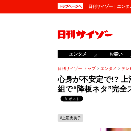
日刊サイゾー｜エンタ
エンタメ
お笑い
日刊サイゾー トップ
>
エンタメ
>
テレ
心身が不安定で!? 
組で“降板ネタ”完全
#上沼恵美子