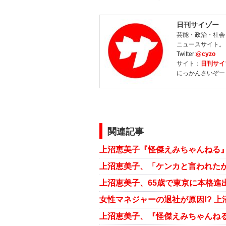
日刊サイゾー
芸能・政治・社会
ニュースサイト。
Twitter:
@cyzo
サイト：
日刊サイ
にっかんさいぞー
関連記事
上沼恵美子『怪傑えみちゃんねる』