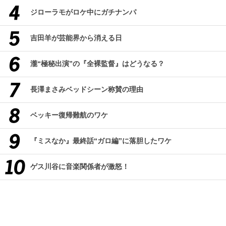
ジローラモがロケ中にガチナンパ
吉田羊が芸能界から消える日
瀧“極秘出演”の『全裸監督』はどうなる？
長澤まさみベッドシーン称賛の理由
ベッキー復帰難航のワケ
『ミスなか』最終話“ガロ編”に落胆したワケ
ゲス川谷に音楽関係者が激怒！