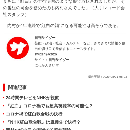
まさに『紅白』の予行演習のような形で放送されましたが、そ
の番組の司会を務めたのも内村さんでした」（大手レコード会
社スタッフ）
内村が4年連続で“紅白の顔”になる可能性は高そうである。
日刊サイゾー
芸能・政治・社会・カルチャーなど、さまざまな情報を独
自の切り口で発信するニュースサイト。
Twitter:
@cyzo
サイト：
日刊サイゾー
にっかんさいぞー
最終更新：
2020/08/31 06:03
関連記事
24時間テレビをNHKが視察
『紅白』コロナ禍でも超高視聴率の可能性？
コロナ禍で紅白歌合戦の決行
『NHK紅白歌合戦』は嵐優先で決行？