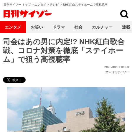
日刊サイゾー トップ
>
エンタメ
>
テレビ
>
NHK紅白ステイホームで高視聴率
日刊サイゾー
エンタメ
お笑い
ドラマ
社会
カルチャー
連載
司会はあの男に内定!? NHK紅白歌合
戦、コロナ対策を徹底「ステイホー
ム」で狙う高視聴率
2020/08/31 06:00
文＝
日刊サイゾー