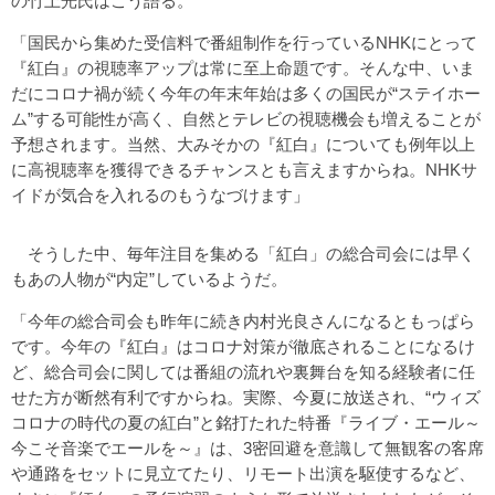
の竹上光氏はこう語る。
「国民から集めた受信料で番組制作を行っているNHKにとって
『紅白』の視聴率アップは常に至上命題です。そんな中、いま
だにコロナ禍が続く今年の年末年始は多くの国民が“ステイホー
ム”する可能性が高く、自然とテレビの視聴機会も増えることが
予想されます。当然、大みそかの『紅白』についても例年以上
に高視聴率を獲得できるチャンスとも言えますからね。NHKサ
イドが気合を入れるのもうなづけます」
そうした中、毎年注目を集める「紅白」の総合司会には早く
もあの人物が“内定”しているようだ。
「今年の総合司会も昨年に続き内村光良さんになるともっぱら
です。今年の『紅白』はコロナ対策が徹底されることになるけ
ど、総合司会に関しては番組の流れや裏舞台を知る経験者に任
せた方が断然有利ですからね。実際、今夏に放送され、“ウィズ
コロナの時代の夏の紅白”と銘打たれた特番『ライブ・エール～
今こそ音楽でエールを～』は、3密回避を意識して無観客の客席
や通路をセットに見立てたり、リモート出演を駆使するなど、