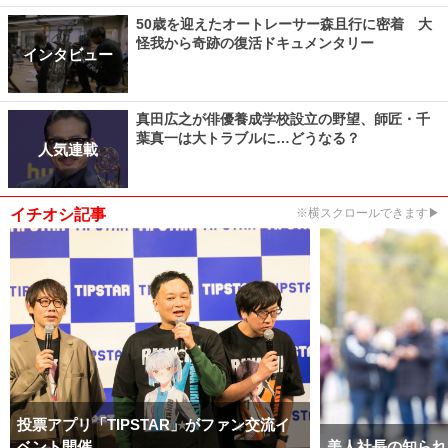
50歳を迎えたオートレーサー森且行に密着 大
怪我から奇跡の復活ドキュメンタリー
インタビュー
真田広之が俳優養成学校設立の野望、師匠・千
葉真一は大トラブルに…どうなる？
人気連載
イチオシ記事
※横スクロールできます▶
投票アプリ「TIPSTAR」がファン交流イ
ベント開催
美人社長の知られ