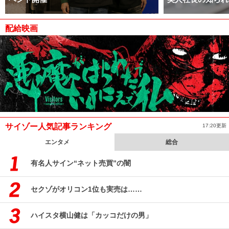
配給映画
サイゾー人気記事ランキング
17:20更新
エンタメ
総合
有名人サイン“ネット売買”の闇
セクゾがオリコン1位も実売は……
ハイスタ横山健は「カッコだけの男」