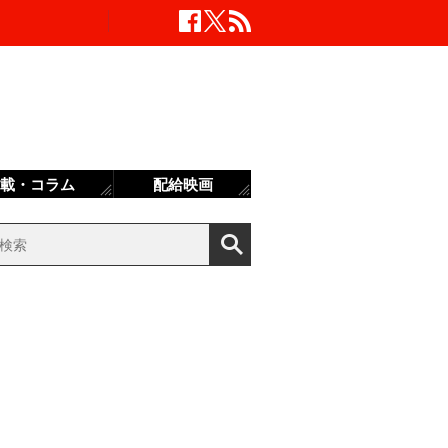
載・コラム
配給映画