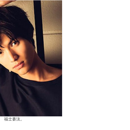
福士蒼汰。