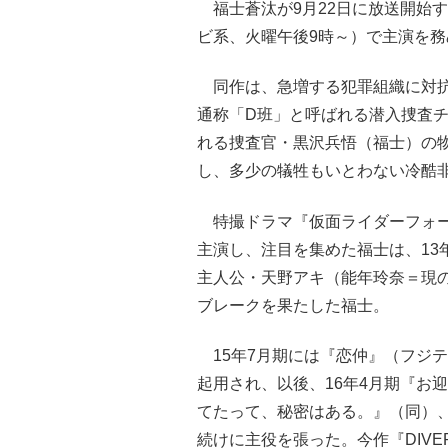
福士蒼汰が9月22日に放送開始する
ビ系、火曜午後9時～）で主演を務
同作は、急増する犯罪組織に対抗
通称「D班」と呼ばれる潜入捜査チ
れる捜査官・黒沢兵悟（福士）の
し、多少の犠牲もいとわない冷酷
特撮ドラマ『仮面ライダーフォーゼ
主演し、注目を集めた福士は、13
主人公・天野アキ（能年玲奈＝現
ブレークを果たした福士。
15年7月期には『恋仲』（フジ
起用され、以後、16年4月期『お
てたって、秘密はある。』（同）、
続けに主役を張った。今作『DIV