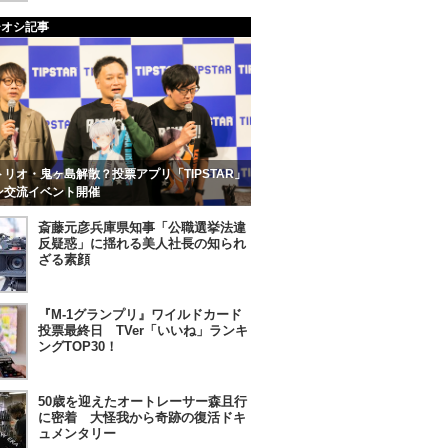
チオシ記事
リオ・鬼ヶ島解散？投票アプリ「TIPSTAR」
ン交流イベント開催
斎藤元彦兵庫県知事「公職選挙法違
反疑惑」に揺れる美人社長の知られ
ざる素顔
『M-1グランプリ』ワイルドカード
投票最終日 TVer「いいね」ランキ
ングTOP30！
50歳を迎えたオートレーサー森且行
に密着 大怪我から奇跡の復活ドキ
ュメンタリー