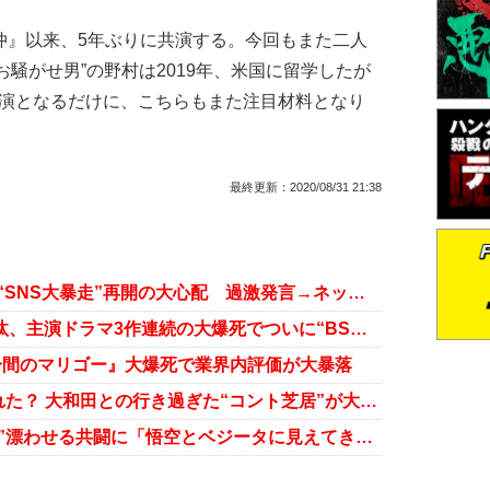
恋仲』以来、5年ぶりに共演する。今回もまた二人
騒がせ男”の野村は2019年、米国に留学したが
出演となるだけに、こちらもまた注目材料となり
最終更新：
2020/08/31 21:38
野村周平、NY留学後ドラマ復帰も“SNS大暴走”再開の大心配 過激発言→ネット炎上は繰り返されてしまうのか？
もう地上波で主役は無理!? 福士蒼汰、主演ドラマ3作連続の大爆死でついに“BS降格”へ
分間のマリゴー』大爆死で業界内評価が大暴落
『半沢直樹』ついに主人公まで壊れた？ 大和田との行き過ぎた“コント芝居”が大反響
『半沢直樹』大和田との“バディ感”漂わせる共闘に「悟空とベジータに見えてきた」の声