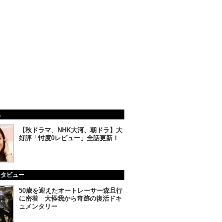
集
【秋ドラマ、NHK大河、朝ドラ】大
好評「忖度0レビュー」全話更新！
ンタビュー
50歳を迎えたオートレーサー森且行
に密着 大怪我から奇跡の復活ドキ
ュメンタリー