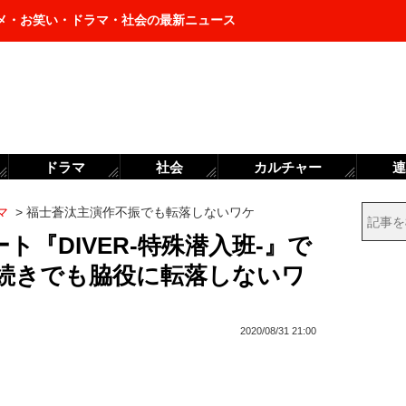
メ・お笑い・ドラマ・社会の最新ニュース
ドラマ
社会
カルチャー
連
マ
>
福士蒼汰主演作不振でも転落しないワケ
ト『DIVER-特殊潜入班-』で
振続きでも脇役に転落しないワ
2020/08/31 21:00