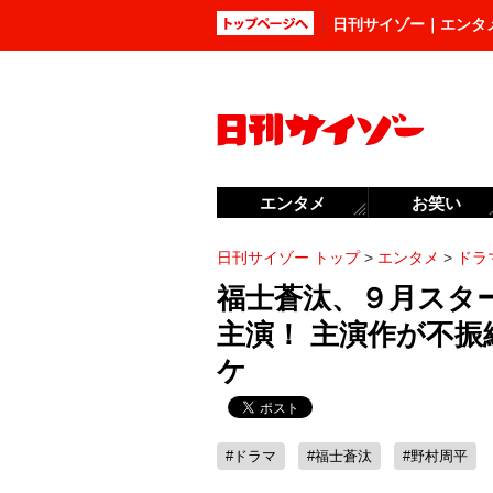
日刊サイゾー｜エンタ
エンタメ
お笑い
日刊サイゾー トップ
>
エンタメ
>
ドラ
福士蒼汰、９月スター
主演！ 主演作が不
ケ
#ドラマ
#福士蒼汰
#野村周平