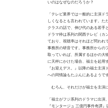
いのはなぜなのだろうか？
「テレビ業界では一般的に主演ドラ
しくなるとも言われています。た
クラスの話で、伸び代のある若手
ドラマ枠は系列の関西テレビ（カ
ており、視聴率はそれほど問われ
事務所の研音です。事務所からの
取っていれば、所属するほかの大
に天秤にかけた場合、福士を起用
『お迎えデス。』以降の福士主演
への同情論もたぶんにあるようで
むろん、それだけが福士を主演に
「福士がフジ系列のドラマに出演、
『モンタージュ 三億円事件奇譚』