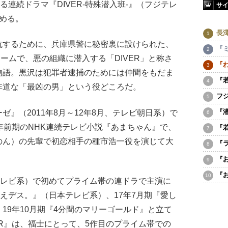
連続ドラマ『DIVER-特殊潜入班-』（フジテレ
サ
める。
長
するために、兵庫県警に秘密裏に設けられた、
『
ームで、悪の組織に潜入する「DIVER」と称さ
『
物語。黒沢は犯罪者逮捕のためには仲間をもだま
『
非道な「最凶の男」という役どころだ。
フ
『
』（2011年8月～12年8月、テレビ朝日系）で
年前期のNHK連続テレビ小説『あまちゃん』で、
『
のん）の先輩で初恋相手の種市浩一役を演じて大
『
『
『
テレビ系）で初めてプライム帯の連ドラで主演に
迎えデス。』（日本テレビ系）、17年7月期『愛し
19年10月期『4分間のマリーゴールド』と立て
ER』は、福士にとって、5作目のプライム帯での