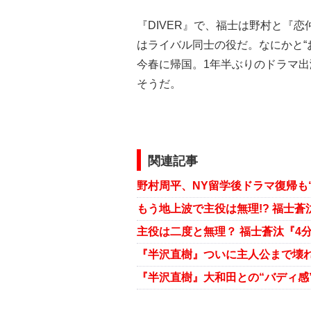
『DIVER』で、福士は野村と『
はライバル同士の役だ。なにかと“お
今春に帰国。1年半ぶりのドラマ
そうだ。
関連記事
主役は二度と無理？ 福士蒼汰『4