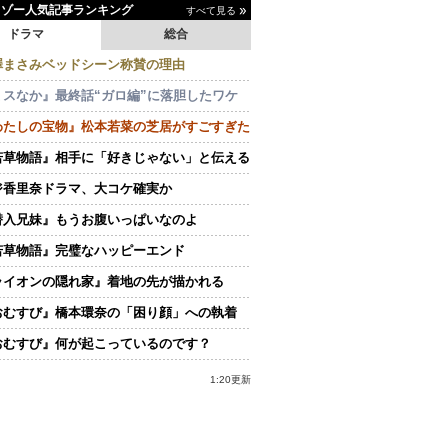
イゾー人気記事ランキング
すべて見る
ドラマ
総合
澤まさみベッドシーン称賛の理由
ミスなか』最終話“ガロ編”に落胆したワケ
わたしの宝物』松本若菜の芝居がすごすぎた
若草物語』相手に「好きじゃない」と伝える
ジ香里奈ドラマ、大コケ確実か
潜入兄妹』もうお腹いっぱいなのよ
若草物語』完璧なハッピーエンド
ライオンの隠れ家』着地の先が描かれる
おむすび』橋本環奈の「困り顔」への執着
おむすび』何が起こっているのです？
1:20更新