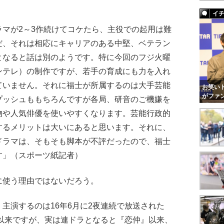
イ
マが2～3作続けてコケたら、主役での起用は難
だ、それは相応にキャリアのある中堅、ベテラン
となると話は別のようです。特に今回のフジ火曜
ンテレ）の制作ですが、若手の育成にも力を入れ
ていません。それに福士が所属するのは大手芸能
お笑いト
がファ
プッシュももちろんですが各局、研音のご機嫌を
物や人気俳優を使いやすくなります。芸能行政的
するメリットは大いにあると思います。それに、
ドラマは、そもそも脚本が不評だったので、福士
す」（スポーツ紙記者）
使う理由ではないだろう。
主演するのは16年6月に2夜連続で放送された
以来ですが、実は連ドラとなると『恋仲』以来、