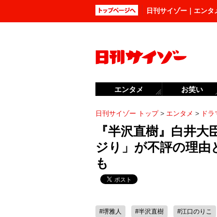
日刊サイゾー｜エンタ
エンタメ
お笑い
日刊サイゾー トップ
>
エンタメ
>
ドラ
『半沢直樹』白井大
ジり」が不評の理由
も
#堺雅人
#半沢直樹
#江口のりこ