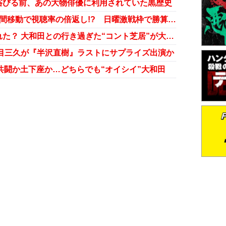
浴びる前、あの大物俳優に利用されていた黒歴史
『モヤモヤさまぁ～ず2』が放送時間移動で視聴率の倍返し!? 日曜激戦枠で勝算はあるか？
『半沢直樹』ついに主人公まで壊れた？ 大和田との行き過ぎた“コント芝居”が大反響
目三久が『半沢直樹』ラストにサプライズ出演か
び共闘か土下座か…どちらでも“オイシイ”大和田