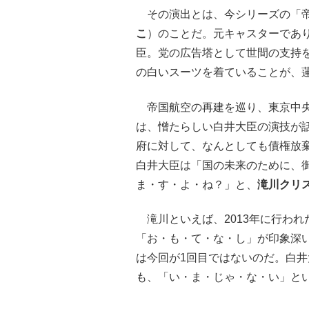
その演出とは、今シリーズの「帝
こ
）のことだ。元キャスターであ
臣。党の広告塔として世間の支持
の白いスーツを着ていることが、
帝国航空の再建を巡り、東京中央
は、憎たらしい白井大臣の演技が
府に対して、なんとしても債権放
白井大臣は「国の未来のために、
ま・す・よ・ね？」と、
滝川クリ
滝川といえば、2013年に行われ
「お・も・て・な・し」が印象深
は今回が1回目ではないのだ。白井
も、「い・ま・じゃ・な・い」と