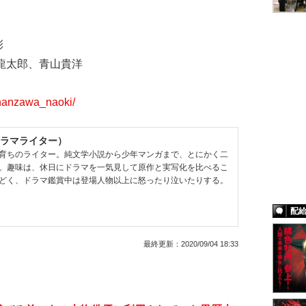
彩
龍太郎、青山貴洋
/hanzawa_naoki/
ラマライター）
育ちのライター。純文学小説から少年マンガまで、とにかく二
。趣味は、休日にドラマを一気見して原作と実写化を比べるこ
どく、ドラマ鑑賞中は登場人物以上に怒ったり泣いたりする。
配
最終更新：
2020/09/04 18:33