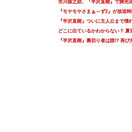
市川猿之助、『半沢直樹』で脚光
どこに出ているかわからない？ 夏
『半沢直樹』裏切り者は誰!? 再