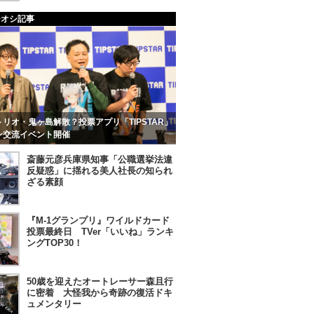
チオシ記事
リオ・鬼ヶ島解散？投票アプリ「TIPSTAR」
ン交流イベント開催
斎藤元彦兵庫県知事「公職選挙法違
反疑惑」に揺れる美人社長の知られ
ざる素顔
『M-1グランプリ』ワイルドカード
投票最終日 TVer「いいね」ランキ
ングTOP30！
50歳を迎えたオートレーサー森且行
に密着 大怪我から奇跡の復活ドキ
ュメンタリー