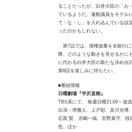
ることだったが、白井大臣の「お
ているようだ。蓮舫議員をモデル
て・な・し」を入れ込んでいる設
ったのかもしれない。
第7話では、債権放棄を全銀行に
降、どのような動きを見せるかに
に代わる白井大臣の新たな決め台詞
第8話を楽しみに待ちたい。
■番組情報
日曜劇場『半沢直樹』
TBS系にて、 毎週日曜21:00～放
出演：堺雅人、上戸彩、及川光博
石黒 賢、児嶋一哉、宮野真守、段
也、ほか