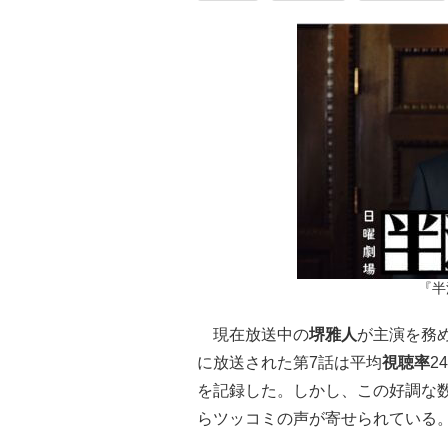
『半
現在放送中の
堺雅人
が主演を務
に放送された第7話は平均
視聴率
2
を記録した。しかし、この好調な
らツッコミの声が寄せられている