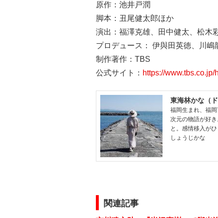
原作：池井戸潤
脚本：丑尾健太郎ほか
演出：福澤克雄、田中健太、松木
プロデュース： 伊與田英徳、川嶋
制作著作：TBS
公式サイト：
https://www.tbs.co.jp
東海林かな（ド
福岡生まれ、福岡
次元の物語が好き
と。感情移入がひ
しょうじかな
関連記事