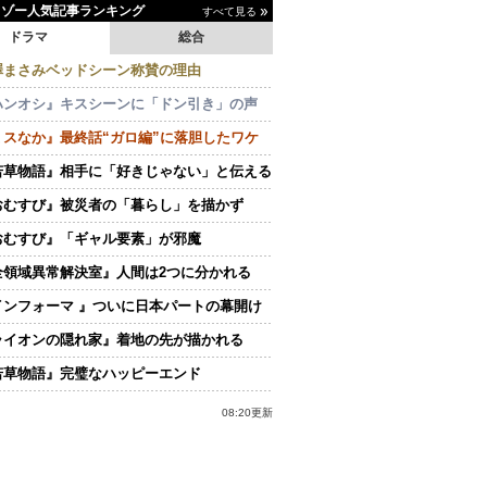
イゾー人気記事ランキング
すべて見る
ドラマ
総合
澤まさみベッドシーン称賛の理由
ハンオシ』キスシーンに「ドン引き」の声
ミスなか』最終話“ガロ編”に落胆したワケ
若草物語』相手に「好きじゃない」と伝える
おむすび』被災者の「暮らし」を描かず
おむすび』「ギャル要素」が邪魔
全領域異常解決室』人間は2つに分かれる
インフォーマ 』ついに日本パートの幕開け
ライオンの隠れ家』着地の先が描かれる
若草物語』完璧なハッピーエンド
08:20更新