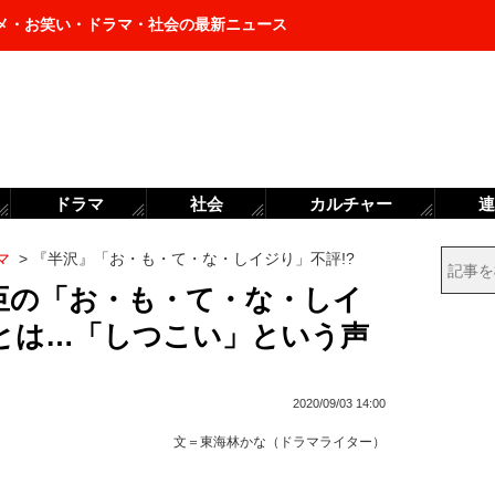
メ・お笑い・ドラマ・社会の最新ニュース
ドラマ
社会
カルチャー
連
マ
>
『半沢』「お・も・て・な・しイジり」不評!?
臣の「お・も・て・な・しイ
とは…「しつこい」という声
2020/09/03 14:00
文＝
東海林かな（ドラマライター）