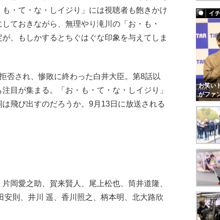
・も・て・な・しイジり」には視聴者も飽きかけ
イ
にしておきながら、無理やり滝川の「お・も・
定が、もしかするとちぐはぐな印象を与えてしま
拒否され、惨敗に終わった白井大臣。第8話以
お笑いト
も注目が集まる。「お・も・て・な・しイジり」
がファ
は飛び出すのだろうか。9月13日に放送される
送
、片岡愛之助、賀来賢人、尾上松也、筒井道隆、
田安則、井川 遥、香川照之、柄本明、北大路欣