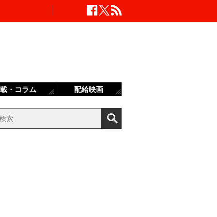
載・コラム
配給映画