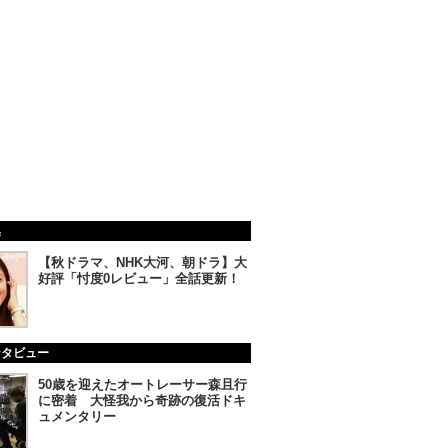
集
【秋ドラマ、NHK大河、朝ドラ】大
好評「忖度0レビュー」全話更新！
ンタビュー
50歳を迎えたオートレーサー森且行
に密着 大怪我から奇跡の復活ドキ
ュメンタリー