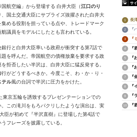
サ
国航空編」から登場する 白井大臣（
江口のり
り、国土交通大臣にサプライズ抜擢された白井大
長
を集める役割を担っている点や、トレードマーク
『
蓮舫議員をモデルにしたとも言われている。
『
銀行と白井大臣率いる政府が衝突する第7話で
『
話題を呼んだ。帝国航空の債権放棄を要求する政
『
棄を拒否したい半沢は、白井大臣に猛反発する。
『
御行がどうするべきか。今度こそ、わ・か・り・
『
ステル
風の台詞で半沢に圧力をかけた。
『
『
た東京五輪を誘致するプレゼンテーションでの
『
い。この滝川をもろパクリしたような演出は、実
大臣が初めて『半沢直樹』に登場した第4話で
いうフレーズを披露している。