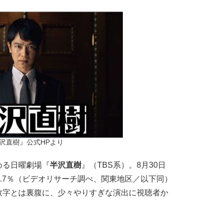
沢直樹』公式HPより
める日曜劇場『
半沢直樹
』（TBS系）。8月30日
4.7％（ビデオリサーチ調べ、関東地区／以下同）
数字とは裏腹に、少々やりすぎな演出に視聴者か
。