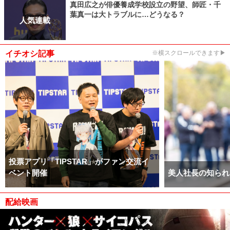
真田広之が俳優養成学校設立の野望、師匠・千
葉真一は大トラブルに…どうなる？
人気連載
イチオシ記事
※横スクロールできます▶
投票アプリ「TIPSTAR」がファン交流イ
ベント開催
美人社長の知られ
配給映画