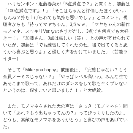
ハリセンボン・近藤春菜が『5点満点で？』と聞くと、加藤は
『100点満点ですよ！』『そこはちゃんと評価したほうがいい
もんね？持ち上げられても気持ち悪いでしょ』とコメント。視
聴者からも『待ってマヤちゃん、3点ｗｗ』『マヤちゃんの新作
モノマネ、スッキリVer.なのさすがだし、3点でも何点でも大好
きー！』『加藤さん、3点は厳しい（笑）』との声が寄せられて
いたが、加藤は『でも練習してくれたのね。後で出てくると思
うから喜ぶと思うよ』と優しく声をかけていました」（芸能ラ
イター）
そして「Mike you happy」披露後は、「完璧じゃない？もう
全員ノーミスじゃない？」「やっぱレベル高いわ。みんな生で
あそこまで歌って、あれだけのダンスをして歌も全くブレない
というのは、僕すごいと思いました！」と大絶賛。
また、モノマネをされた天の声は「さっき（モノマネを）聞
いて『あれ？もう出ちゃってんの？』ってびっくりしたのよ。
どうも、素敵なモノマネをありがとう」と喜びの声をあげてい
た。