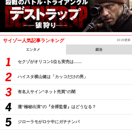
サイゾー人気記事ランキング
10:20更新
エンタメ
総合
セクゾがオリコン1位も実売は……
ハイスタ横山健は「カッコだけの男」
有名人サイン“ネット売買”の闇
瀧“極秘出演”の『全裸監督』はどうなる？
ジローラモがロケ中にガチナンパ