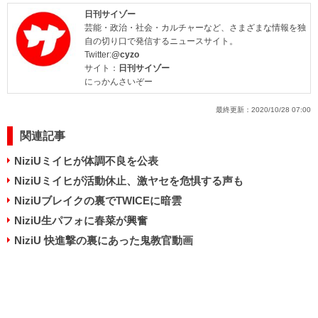
日刊サイゾー
芸能・政治・社会・カルチャーなど、さまざまな情報を独
自の切り口で発信するニュースサイト。
Twitter:
@cyzo
サイト：
日刊サイゾー
にっかんさいぞー
最終更新：
2020/10/28 07:00
関連記事
NiziUミイヒが体調不良を公表
NiziUミイヒが活動休止、激ヤセを危惧する声も
NiziUブレイクの裏でTWICEに暗雲
NiziU生パフォに春菜が興奮
NiziU 快進撃の裏にあった鬼教官動画