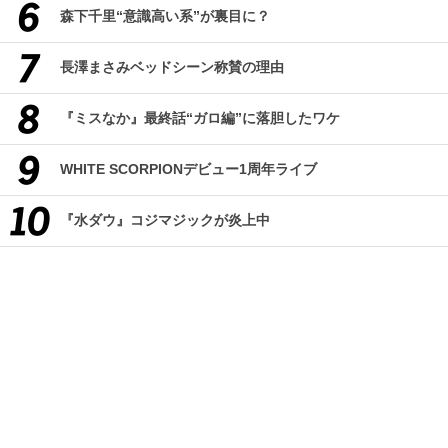
森下千里“意識高い系”が裏目に？
長澤まさみベッドシーン称賛の理由
『ミスなか』最終話“ガロ編”に落胆したワケ
WHITE SCORPIONデビュー1周年ライブ
『水ダウ』コジマジックが炎上中