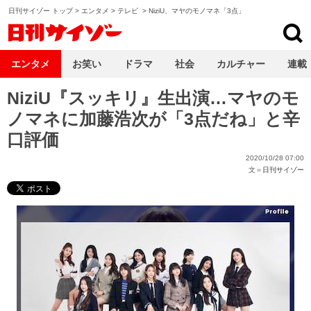
日刊サイゾー トップ
>
エンタメ
>
テレビ
>
NiziU、マヤのモノマネ「3点」
日刊サイゾー
エンタメ
お笑い
ドラマ
社会
カルチャー
連載
NiziU『スッキリ』生出演…マヤのモ
ノマネに加藤浩次が「3点だね」と辛
口評価
2020/10/28 07:00
文＝
日刊サイゾー