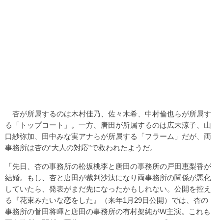
杏が所属するのは木村佳乃、佐々木希、中村倫也らが所属す
る「トップコート」。一方、唐田が所属するのは広末涼子、山
口紗弥加、田中みな実アナらが所属する「フラーム」だが、両
事務所は杏の“大人の対応”で救われたようだ。
「先日、杏の事務所の松坂桃李と唐田の事務所の戸田恵梨香が
結婚。もし、杏と唐田が裁判沙汰になり両事務所の関係が悪化
していたら、発表がまだ先になったかもしれない。公開を控え
る『花束みたいな恋をした』（来年1月29日公開）では、杏の
事務所の菅田将暉と唐田の事務所の有村架純がW主演。これも