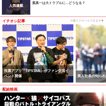
葉真一は大トラブルに…どうなる？
人気連載
イチオシ記事
※横スクロールできます▶
投票アプリ「TIPSTAR」がファン交流イ
ベント開催
美人社長の知られ
配給映画