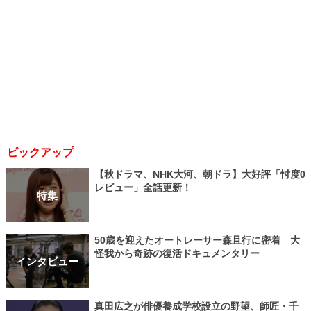
ピックアップ
【秋ドラマ、NHK大河、朝ドラ】大好評「忖度0
レビュー」全話更新！
特集
50歳を迎えたオートレーサー森且行に密着 大
怪我から奇跡の復活ドキュメンタリー
インタビュー
真田広之が俳優養成学校設立の野望、師匠・千