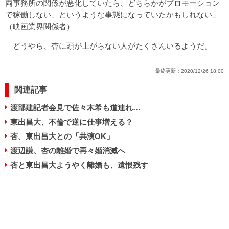
両事務所の関係が悪化していたら、どちらかがプロモーション
で稼働しない、というような事態になっていたかもしれない」
（映画業界関係者）
どうやら、杏に頭が上がらない人がたくさんいるようだ。
最終更新：
2020/12/26 18:00
関連記事
渡部建記者会見で佐々木希も道連れ…
東出昌大、不倫で逆に仕事増える？
杏、東出昌大との「共演OK」
渡辺謙、杏の離婚で再々婚消滅へ
杏と東出昌大ようやく離婚も、遺恨残す