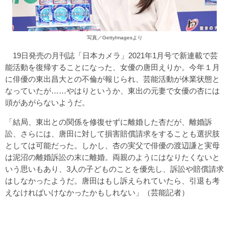
写真／GettyImagesより
19日発売の月刊誌「日本カメラ」2021年1月号で新連載で芸
能活動を復帰することになった、女優の唐田えりか。今年１月
に俳優の東出昌大との不倫が報じられ、芸能活動が休業状態と
なっていたが……やはりというか、東出の元妻で女優の杏には
頭があがらないようだ。
「結局、東出との関係を修復せずに離婚した杏だが、離婚訴
訟、さらには、唐田に対して損害賠償請求をすることも選択肢
としては可能だった。しかし、杏の実父で俳優の渡辺謙と実母
は泥沼の離婚訴訟の末に離婚。両親のようにはなりたくないと
いう思いもあり、3人の子どものことを優先し、訴訟や賠償請求
はしなかったようだ。唐田はもし訴えられていたら、引退も考
えなければいけなかったかもしれない」（芸能記者）