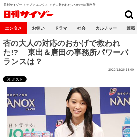
日刊サイゾー トップ
>
エンタメ
>
杏に救われた２つの芸能事務所
日刊サイゾー
エンタメ
お笑い
ドラマ
社会
カルチャー
連載
杏の大人の対応のおかげで救われ
た!? 東出＆唐田の事務所パワーバ
ランスは？
2020/12/26 18:00