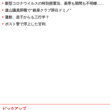
新型コロナウイルスの特別措置法、基準も期間も不明瞭…手順も多く目的は“抑止効果”程度？
遠山議員辞職で“銀座クラブ辞任ドミノ”
蓮舫、息子からも三行半？
ポスト菅で浮上した甘利
ピックアップ