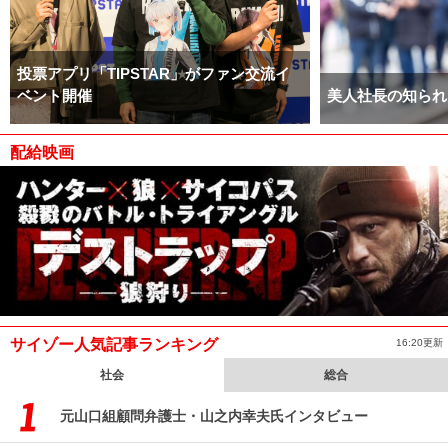
投票アプリ「TIPSTAR」がファン交流イ
ベント開催
美人社長の知られ
配給映画
サイゾー人気記事ランキング
16:20更新
社会
総合
元山口組顧問弁護士・山之内幸夫氏インタビュー