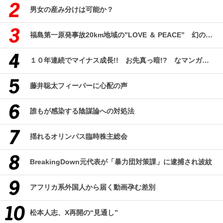
男女の産み分けは可能か？
福島第一原発事故20km地域の”LOVE ＆ PEACE” 幻のコミューン「獏原人村」の現在
１０年連続でマイナス成長!! お先真っ暗!? なマンガ産業研究
藤井聡太フィーバーに心配の声
誰もが感染する陰謀論への対処法
揺れるオリンパス臨時株主総会
BreakingDown元代表が「暴力団対策課」に逮捕され波紋
アフリカ系外国人から届く動画孕む差別
松本人志、X再開の“見通し”