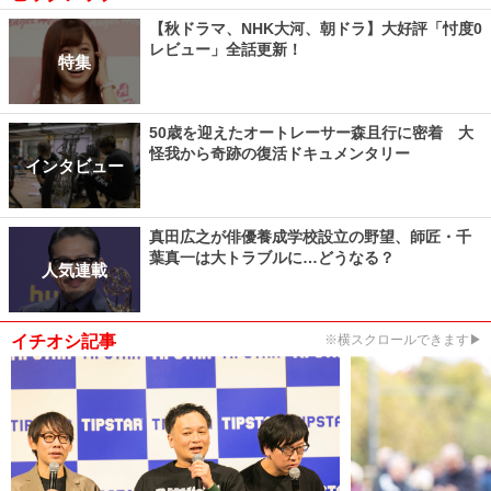
【秋ドラマ、NHK大河、朝ドラ】大好評「忖度0
レビュー」全話更新！
特集
50歳を迎えたオートレーサー森且行に密着 大
怪我から奇跡の復活ドキュメンタリー
インタビュー
真田広之が俳優養成学校設立の野望、師匠・千
葉真一は大トラブルに…どうなる？
人気連載
イチオシ記事
※横スクロールできます▶