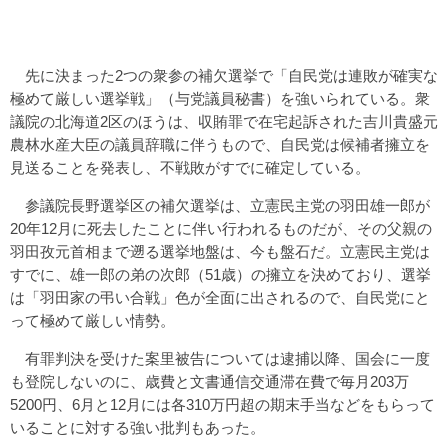
先に決まった2つの衆参の補欠選挙で「自民党は連敗が確実な
極めて厳しい選挙戦」（与党議員秘書）を強いられている。衆
議院の北海道2区のほうは、収賄罪で在宅起訴された吉川貴盛元
農林水産大臣の議員辞職に伴うもので、自民党は候補者擁立を
見送ることを発表し、不戦敗がすでに確定している。
参議院長野選挙区の補欠選挙は、立憲民主党の羽田雄一郎が
20年12月に死去したことに伴い行われるものだが、その父親の
羽田孜元首相まで遡る選挙地盤は、今も盤石だ。立憲民主党は
すでに、雄一郎の弟の次郎（51歳）の擁立を決めており、選挙
は「羽田家の弔い合戦」色が全面に出されるので、自民党にと
って極めて厳しい情勢。
有罪判決を受けた案里被告については逮捕以降、国会に一度
も登院しないのに、歳費と文書通信交通滞在費で毎月203万
5200円、6月と12月には各310万円超の期末手当などをもらって
いることに対する強い批判もあった。