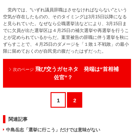
党内では、“いずれ議員辞職はさせなければならない”という
空気が存在したものの、そのタイミングは3月15日以降になる
と見られていた。なぜなら公職選挙法などにより、3月15日ま
でに欠員が出た選挙区は４月25日の補欠選挙や再選挙を行うこ
とが定められているからだ。案里被告の辞職に伴う選挙を秋に
ずらすことで、４月25日のダメージを「１敗１不戦敗」の最小
限に留めておくのが自民党の腹だったはずだった。
飛び交うガセネタ 発端は“首相補
次のページ
佐官”？
1
2
関連記事
中島岳志「選挙に行こう」だけでは意味がない