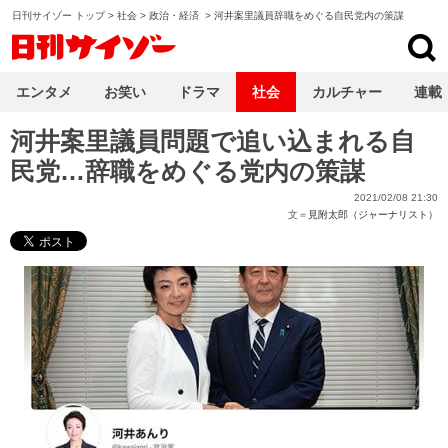
日刊サイゾー トップ
>
社会
>
政治・経済
>
河井案里議員辞職をめぐる自民党内の策謀
日刊サイゾー
エンタメ
お笑い
ドラマ
社会
カルチャー
連載
河井案里議員問題で追い込まれる自
民党…辞職をめぐる党内の策謀
2021/02/08 21:30
文＝
見附太郎（ジャーナリスト）