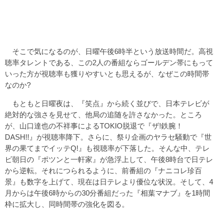
そこで気になるのが、日曜午後6時半という放送時間だ。高視
聴率タレントである、この2人の番組ならゴールデン帯にもって
いった方が視聴率も獲りやすいとも思えるが、なぜこの時間帯
なのか?
もともと日曜夜は、『笑点』から続く並びで、日本テレビが
絶対的な強さを見せて、他局の追随を許さなかった。ところ
が、山口達也の不祥事によるTOKIO脱退で『ザ!鉄腕！
DASH!!』が視聴率降下。さらに、祭り企画のヤラセ騒動で『世
界の果てまでイッテQ!』も視聴率が下落した。そんな中、テレ
ビ朝日の『ポツンと一軒家』が急浮上して、午後8時台で日テレ
から逆転。それにつられるように、前番組の『ナニコレ珍百
景』も数字を上げて、現在は日テレより優位な状況。そして、4
月からは午後6時からの30分番組だった『相葉マナブ』を1時間
枠に拡大し、同時間帯の強化を図る。