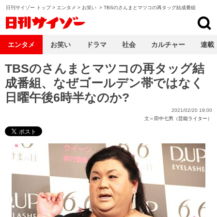
日刊サイゾー トップ
>
エンタメ
>
お笑い
>
TBSのさんまとマツコの再タッグ結成番組
日刊サイゾー
エンタメ
お笑い
ドラマ
社会
カルチャー
連載
TBSのさんまとマツコの再タッグ結
成番組、なぜゴールデン帯ではなく
日曜午後6時半なのか?
2021/02/20 19:00
文＝
田中七男（芸能ライター）