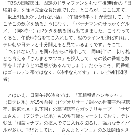
「TBSの日曜夜は、固定のドラマファンをもつ午後9時台の『日
曜劇場』を除き完全な負け組でした。ところが、ここに来て、
『坂上&指原のつぶれない店』（午後6時半～）が安定して、そ
こそこの数字を獲るようになり、『バナナマンのせっかくグル
メ』（同8時～）は2ケタを獲る回も出てきました。こうなって
くると、午後6時台をてこ入れして、縦のラインを強化すれば、
テレ朝や日テレと十分闘えると見ているようです。そこで、
『つぶれない店』を同7時からに縮小して、同6時半に、切り札
とも言える『さんまとマツコ』を投入して、その後の番組も数
字を上げようとの思惑があるんでしょう。だからこそ、同番組
はゴールデン帯ではなく、6時半なんです」（テレビ制作関係
者）
とはいえ、日曜午後6時台では、『真相報道バンキシャ!』
（日テレ系）が15％前後（ビデオリサーチ調べの世帯平均視聴
率、関東地区・以下同）の高視聴率をガッチリキープ。『サザ
エさん』（フジテレビ系）も10％前後をマークしており、テレ
朝は『相葉マナブ』の拡大でてこ入れを図るし、強力なライバ
ルが多い。TBSとしては、『さんまとマツコ』の放送開始をき