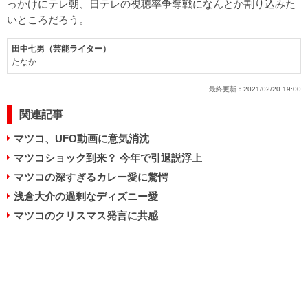
っかけにテレ朝、日テレの視聴率争奪戦になんとか割り込みた
いところだろう。
田中七男（芸能ライター）
たなか
最終更新：
2021/02/20 19:00
関連記事
マツコ、UFO動画に意気消沈
マツコショック到来？ 今年で引退説浮上
マツコの深すぎるカレー愛に驚愕
浅倉大介の過剰なディズニー愛
マツコのクリスマス発言に共感