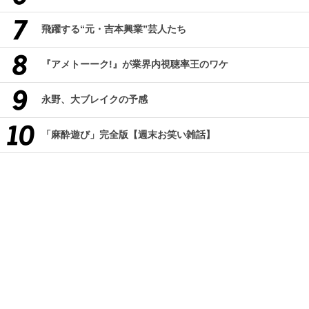
飛躍する“元・吉本興業”芸人たち
『アメトーーク!』が業界内視聴率王のワケ
永野、大ブレイクの予感
「麻酔遊び」完全版【週末お笑い雑話】