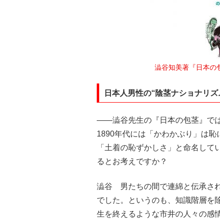
澁谷知美著『日本の包
日本人男性の“陰茎ナショナリズ
――澁谷先生の『日本の包茎』で
1890年代には「かわかぶり」は
「土着の恥ずかしさ」と命名して
るとお考えですか？
澁谷 男たちの間で連綿と伝承さ
でした。というのも、知識階層を除
生を終えるような市井の人々の感