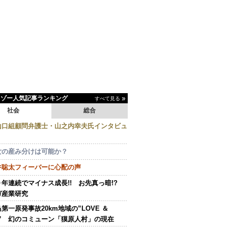
イゾー人気記事ランキング
すべて見る
社会
総合
山口組顧問弁護士・山之内幸夫氏インタビュ
女の産み分けは可能か？
井聡太フィーバーに心配の声
０年連続でマイナス成長!! お先真っ暗!?
ガ産業研究
第一原発事故20km地域の”LOVE ＆
E” 幻のコミューン「獏原人村」の現在