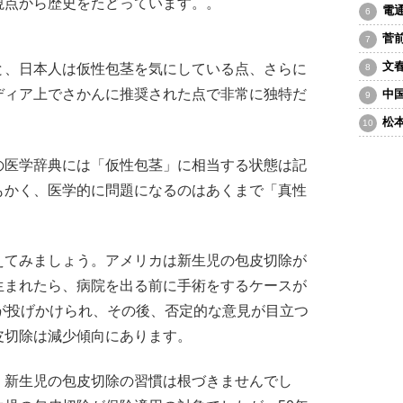
視点から歴史をたどっています。。
電
菅
文
と、日本人は仮性包茎を気にしている点、さらに
ディア上でさかんに推奨された点で非常に独特だ
中
松
の医学辞典には「仮性包茎」に相当する状態は記
もかく、医学的に問題になるのはあくまで「真性
てみましょう。アメリカは新生児の包皮切除が
生まれたら、病院を出る前に手術をするケースが
が投げかけられ、その後、否定的な意見が目立つ
皮切除は減少傾向にあります。
新生児の包皮切除の習慣は根づきませんでし