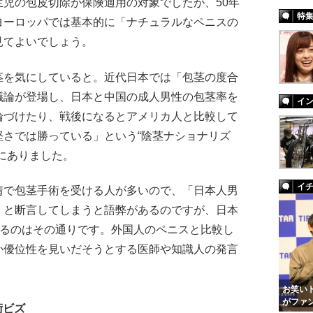
児の包皮切除が保険適用の対象でしたが、50年
特
ヨーロッパでは基本的に「ナチュラルなペニスの
見てよいでしょう。
茎を気にしていると。近代日本では「包茎の度合
議論が登場し、日本と中国の成人男性の包茎率を
イ
論づけたり、戦後になるとアメリカ人と比較して
堅さでは勝っている」という“陰茎ナショナリズ
にありました。
イ
情で包茎手術を受ける人が多いので、「日本人男
」と断言してしまうと語弊があるのですが、日本
あるのはその通りです。外国人のペニスと比較し
か優位性を見いだそうとする医師や知識人の発言
お笑いト
がファ
術ビズ