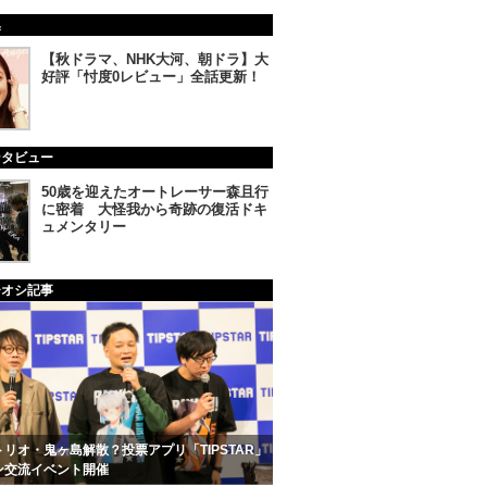
集
【秋ドラマ、NHK大河、朝ドラ】大
好評「忖度0レビュー」全話更新！
ンタビュー
50歳を迎えたオートレーサー森且行
に密着 大怪我から奇跡の復活ドキ
ュメンタリー
チオシ記事
リオ・鬼ヶ島解散？投票アプリ「TIPSTAR」
ン交流イベント開催