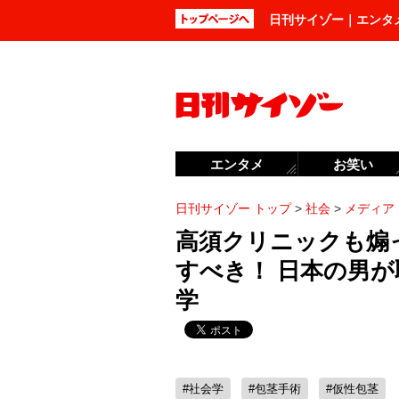
日刊サイゾー｜エンタ
エンタメ
お笑い
日刊サイゾー トップ
>
社会
>
メディア
高須クリニックも煽
すべき！ 日本の男
学
#社会学
#包茎手術
#仮性包茎