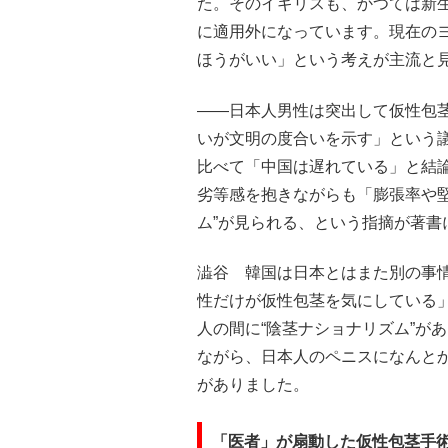
た。そのイギリスも、かつては新生
に適用外になっています。現在の
ほうがいい」という考えが主流と
――日本人男性は突出して仮性包
いが文明の度合いを示す」という
比べて「中国は遅れている」と結
劣等感を抱きながらも「膨張率や
ム”が見られる、という指摘が著書
澁谷 韓国は日本とはまた別の事
性だけが仮性包茎を気にしている
人の間に“陰茎ナショナリズム”が
ながら、日本人のペニスになんと
がありました。
「医者」が扇動した仮性包茎手