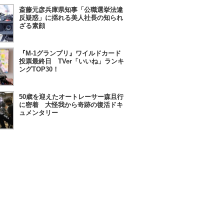
斎藤元彦兵庫県知事「公職選挙法違
反疑惑」に揺れる美人社長の知られ
ざる素顔
『M-1グランプリ』ワイルドカード
投票最終日 TVer「いいね」ランキ
ングTOP30！
50歳を迎えたオートレーサー森且行
に密着 大怪我から奇跡の復活ドキ
ュメンタリー