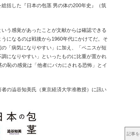
総括した『日本の包茎 男の体の200年史』（筑
いう感覚があったことが文献からは確認できる
うになるのは戦後から1960年代にかけてだ。そ
初の「病気になりやすい」に加え、「ペニスが短
不調になりやすい」といったものに比重が置かれ
茎の恥の感覚は「他者にバカにされる恐怖」とイ
者の澁谷知美氏（東京経済大学准教授）に訊い