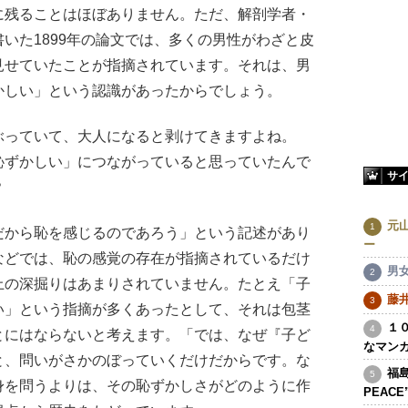
に残ることはほぼありません。ただ、解剖学者・
いた1899年の論文では、多くの男性がわざと皮
見せていたことが指摘されています。それは、男
かしい」という認識があったからでしょう。
ぶっていて、大人になると剥けてきますよね。
恥ずかしい」につながっていると思っていたんで
サ
？
元
だから恥を感じるのであろう」という記述があり
ー
などでは、恥の感覚の存在が指摘されているだけ
男
上の深掘りはあまりされていません。たとえ「子
藤
い」という指摘が多くあったとして、それは包茎
１
とにはならないと考えます。「では、なぜ『子ど
なマン
と、問いがさかのぼっていくだけだからです。な
福島
身を問うよりは、その恥ずかしさがどのように作
PEAC