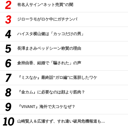
有名人サイン“ネット売買”の闇
ジローラモがロケ中にガチナンパ
ハイスタ横山健は「カッコだけの男」
長澤まさみベッドシーン称賛の理由
倉持由香、結婚で「騙された」の声
『ミスなか』最終話“ガロ編”に落胆したワケ
『金カム』に必要なのは顔より筋肉？
『VIVANT』海外で大コケなぜ？
山崎賢人＆広瀬すず、すれ違い破局危機報道も…