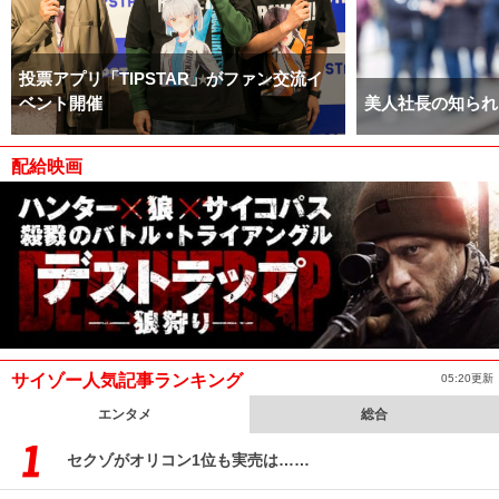
投票アプリ「TIPSTAR」がファン交流イ
ベント開催
美人社長の知られ
配給映画
サイゾー人気記事ランキング
05:20更新
エンタメ
総合
セクゾがオリコン1位も実売は……