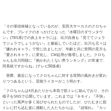
「その筆頭候補となっているのが、安田大サーカスのクロちゃ
んです。ブレイクのきっかけとなった『水曜日のダウンタウ
ン』(TBS系)での炎上キャラには、出川自身も『見ててジェラ
でジェラでしょうがない』と嫉妬していたほど。出川も元々は
『嫌われキャラ』で世に出ましたが、年齢と共に世間の見方も
『愛されキャラ』に変化し、CM起用が激増しました。クロち
ゃんも出川同様に『抱かれたくない男ランキング』の常連で、
同系統ですからね」(テレビ関係者)
実際、最近になってクロちゃんに対する世間の風向きが変わ
りつつあるという。芸能ライターがこう明かす。
「クロちゃんは4月あたりから本気で筋トレに励んでおり、その
様子をSNSで公開しています。これまでは『キモイ』『不快』
といった罵声が多く浴びせられたものでしたが、ひたむきに筋
トレに打ち込む姿に感動した人たちからは、『頑張れ』『カッ