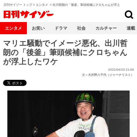
日刊サイゾー トップ
>
エンタメ
>
出川哲朗の「後釜」筆頭候補にクロちゃんが浮上
日刊サイゾー
エンタメ
お笑い
ドラマ
社会
カルチャー
連載
マリエ騒動でイメージ悪化、出川哲
朗の「後釜」筆頭候補にクロちゃん
が浮上したワケ
2021/04/23 21:00
文＝
大沢野八千代（ジャーナリスト）