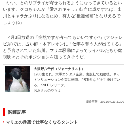
コいい』とのリプライが寄せられるようになってきているとい
います。クロちゃんが『愛されキャラ』転向に成功すれば、出
川とキャラかぶりになるため、有力な“後釜候補”となりえるで
しょうね」
4月3日放送の『突然ですが占ってもいいですか?』(フジテレ
ビ系)では、占い師・木下レオンに「仕事を奪う人が出てくる」
と予言されていた出川。マリエ騒動によってライバルたちが虎
視眈々とそのポジションを狙ってきそうだ。
大沢野八千代（ジャーナリスト）
1983生まれ。大手エンタメ企業、出版社で勤務後、ネッ
トソリューション企業に転職。PR案件などを手掛けてい
る。KALDIフリーク。
おおさわのやちよ
最終更新：
2021/04/23 21:00
関連記事
マリエの暴露で仕事なくなるタレント