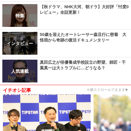
【秋ドラマ、NHK大河、朝ドラ】大好評「忖度0
レビュー」全話更新！
特集
50歳を迎えたオートレーサー森且行に密着 大
怪我から奇跡の復活ドキュメンタリー
インタビュー
真田広之が俳優養成学校設立の野望、師匠・千
葉真一は大トラブルに…どうなる？
人気連載
イチオシ記事
※横スクロールできます▶