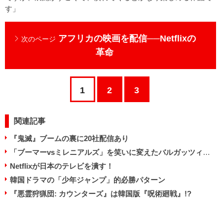
す」
アフリカの映画を配信──Netflixの
次のページ
革命
1
2
3
関連記事
『鬼滅』ブームの裏に20社配信あり
「ブーマーvsミレニアルズ」を笑いに変えたバルガッツィの最新作
Netflixが日本のテレビを潰す！
韓国ドラマの「少年ジャンプ」的必勝パターン
『悪霊狩猟団: カウンターズ』は韓国版『呪術廻戦』!?