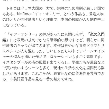
トルコはドラマ大国の一方で、宗教のため規制が厳しい国で
もある。Netflixの『イフ・オンリー』という作品も、登場人物
のひとりが同性愛者という理由で、本国の検閲が入り制作中止
になっている。
「『イフ・オンリー』の件があったにも関わらず、
『恋の入門
編』
には表現の規制でかなり暗示的な形ですけど、明らかに同
性愛者のキャラが出てきます。本作は爽やかな青春ドラマとサ
スペンスが入り混じった、古いしきたりの中でティーンエイジ
ャーの悩みを描いた作品で、ロケーションもすごく素敵です。
イスタンブールの港の風景も出てくるし、学生たちが屋台など
で買い食いするシーンも多く、現地の生活や文化を垣間見る楽
しさがあります。これこそが、異文化なのに普遍性を共有でき
る、非英語圏作品を見る一番の魅力ですね」