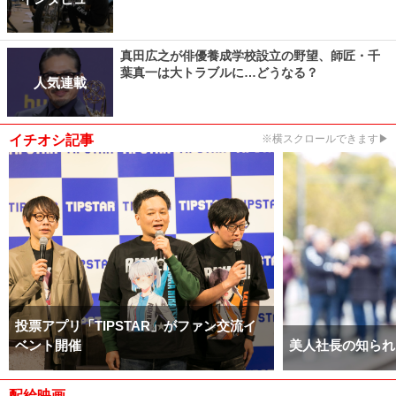
真田広之が俳優養成学校設立の野望、師匠・千
葉真一は大トラブルに…どうなる？
人気連載
イチオシ記事
※横スクロールできます▶
投票アプリ「TIPSTAR」がファン交流イ
ベント開催
美人社長の知られ
配給映画