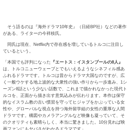
そう語るのは『海外ドラマ10年史』（日経BP社）などの著作
がある、ライターの今祥枝氏。
同氏は現在、Netflix内で存在感を増しているトルコに注目し
ているという。
「本国でも評判になった
『エートス：イスタンブールの8人』
は、トルコニューウェーブとでもいえるようなシネフィル感あ
ふれるドラマです。トルコは昔からドラマ大国なのですが、広
く一般ウケする地上波的な大衆性の強い作りから一歩進み、1シ
ーズン8話という少ない話数で、これまで描かれなかった現代ト
ルコを、正面から描き出す意気込みが伝わります。本作は保守
的なイスラム教の古い慣習を守ってヒジャブをかぶっている女
性や、グローバルな視点を持つ海外留学組の女性の重厚な人間
ドラマです。構図やカメラアングルなど映像も凝っていて、そ
のクオリティも素晴らしく、本当に驚きました。10分見れば映
画ファンにもヤバさがわかるドラマです」