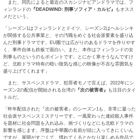
また、同氏によると最近のスカンジナビアンドラマでは、フ
ィンランドの
『DEADWIND: 刑事ソフィア・カルピ』
もオスス
メだという。
「シーズン1はフィンランドとドイツ、シーズン2はヘルシンキ
が関係する公共事業と、その汚職をめぐる社会派要素を盛り込
んだ刑事ドラマです。EU圏では広がりのあるドラマを作りやす
く、事件自体も鉄板で面白い。また、本作はフィンランドの女
刑事ものというのもポイントです。とにかく寒そうなんですけ
ど、北欧ドラマ特有の暗い陰気な感じの映像が不吉な雰囲気を
盛り上げてくれます」
また、サスペンスドラマ、犯罪者モノで言えば、2022年にシ
ーズン2の配信が開始される台湾の
『次の被害者』
も注目のタイ
トルだ。
「昨年配信された『次の被害者』のシーズン1も、非常に凝った
社会派サスペンスミステリーです。一風変わった連続殺人事件
を題材に社会問題を入れ込み、画づくりなどにも北欧ドラマの
影響を感じます。序盤は中華圏の名前が頭に入ってきにくいん
ですが、展開がすごくて、慣れてくるとかなり楽しめる作品で