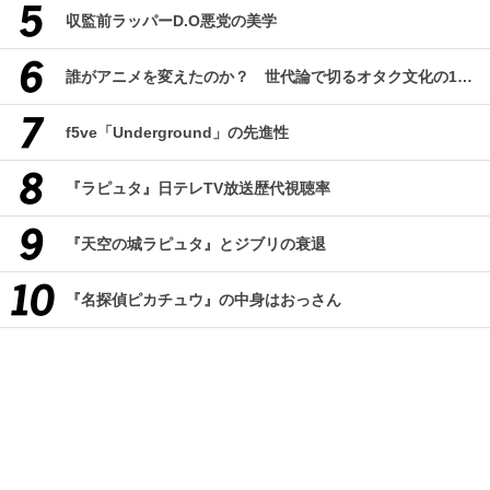
収監前ラッパーD.O悪党の美学
誰がアニメを変えたのか？ 世代論で切るオタク文化の10年、そして50年
f5ve「Underground」の先進性
『ラピュタ』日テレTV放送歴代視聴率
『天空の城ラピュタ』とジブリの衰退
『名探偵ピカチュウ』の中身はおっさん