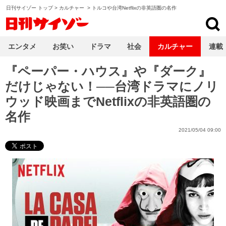
日刊サイゾー トップ
>
カルチャー
>
トルコや台湾Netflixの非英語圏の名作
日刊サイゾー
エンタメ
お笑い
ドラマ
社会
カルチャー
連載
『ペーパー・ハウス』や『ダーク』
だけじゃない！──台湾ドラマにノリ
ウッド映画までNetflixの非英語圏の
名作
2021/05/04 09:00