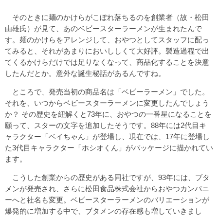
そのときに麺のかけらがこぼれ落ちるのを創業者（故・松田
由雄氏）が見て、あのベビースターラーメンが生まれたんで
す。麺のかけらをアレンジして、おやつとしてスタッフに配っ
てみると、それがあまりにおいししくて大好評。製造過程で出
てくるかけらだけでは足りなくなって、商品化することを決意
したんだとか。意外な誕生秘話があるんですね。
ところで、発売当初の商品名は「ベビーラーメン」でした。
それを、いつからベビースターラーメンに変更したんでしょう
か？ その歴史を紐解くと73年に、おやつの一番星になることを
願って、スターの文字を追加したそうです。88年には2代目キ
ャラクター「ベイちゃん」が登場し、現在では、17年に登場し
た3代目キャラクター「ホシオくん」がパッケージに描かれてい
ます。
こうした創業からの歴史がある同社ですが、93年には、ブタ
メンが発売され、さらに松田食品株式会社からおやつカンパニ
ーへと社名も変更。ベビースターラーメンのバリエーションが
爆発的に増加する中で、ブタメンの存在感も増していきまし