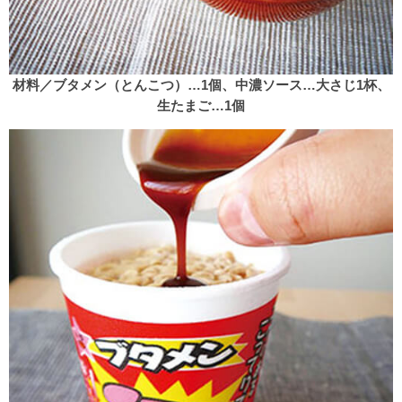
材料／ブタメン（とんこつ）…1個、中濃ソース…大さじ1杯、
生たまご…1個