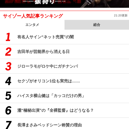
サイゾー人気記事ランキング
21:20更新
エンタメ
総合
有名人サイン“ネット売買”の闇
吉田羊が芸能界から消える日
ジローラモがロケ中にガチナンパ
セクゾがオリコン1位も実売は……
ハイスタ横山健は「カッコだけの男」
瀧“極秘出演”の『全裸監督』はどうなる？
長澤まさみベッドシーン称賛の理由