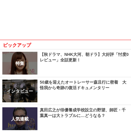
ピックアップ
【秋ドラマ、NHK大河、朝ドラ】大好評「忖度0
レビュー」全話更新！
特集
50歳を迎えたオートレーサー森且行に密着 大
怪我から奇跡の復活ドキュメンタリー
インタビュー
真田広之が俳優養成学校設立の野望、師匠・千
葉真一は大トラブルに…どうなる？
人気連載