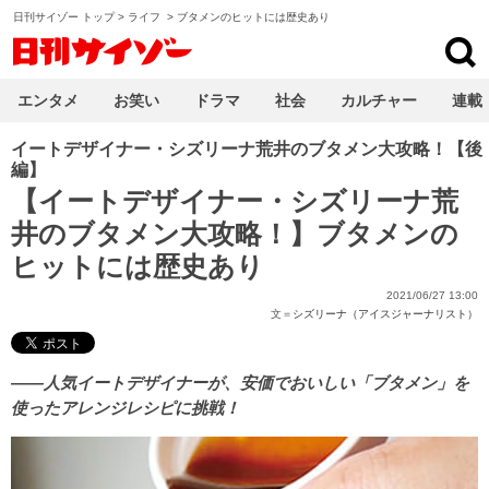
日刊サイゾー トップ
>
ライフ
>
ブタメンのヒットには歴史あり
日刊サイゾー
エンタメ
お笑い
ドラマ
社会
カルチャー
連載
イートデザイナー・シズリーナ荒井のブタメン大攻略！【後
編】
【イートデザイナー・シズリーナ荒
井のブタメン大攻略！】ブタメンの
ヒットには歴史あり
2021/06/27 13:00
文＝
シズリーナ（アイスジャーナリスト）
――人気イートデザイナーが、安価でおいしい「ブタメン」を
使ったアレンジレシピに挑戦！