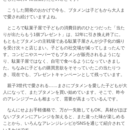
こうした開発のおかげで今も、ブタメンは子どもから大人ま
で愛され続けていますよね。
ところで駄菓子屋で子どもの消費目的のひとつだった「当た
りが出たらもう1個プレゼント」は、12年に引き換え終了に。
もともとブタメンの主戦場である駄菓子屋さんが少子化の煽り
を受け次々と店じまい。子どもの社交場が減ってしまったんで
す。コンビニやスーパーでもブタメンが販売されるようにな
り、駄菓子屋ではなく、自宅で食べるようになっていきまし
た。ちなみに子どもの購買意欲をそそっていたこの当たりつ
き、現在でも、プレゼントキャンペーンとして残っています。
親子3世代で愛される……まさにブタメンを愛した子どもが大
人になって、またブタメンを買い始めています。そこで、昨今
のアレンジブームも相まって、需要が高まっているんです。
なんにせよお手軽価格で、万が一失敗してもOK。具材がほぼ
ないブタメンにアレンジを加えると、また違った味が楽しめる
ことから、いろんなアレンジレシピがSNSを通じて紹介されて
いるわけです。