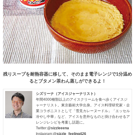
残りスープを耐熱容器に移して、そのまま電子レンジで1分温め
るとブタメン茶わん蒸しができるよ！
シズリーナ（アイスジャーナリスト）
年間4000種類以上のアイスクリームを食べ歩くアイスジ
ャーナリスト。東京藝術大学出身。アイス料理研究家・企
業コラボニストとして「雪見カレーヌードル」「エッセル
冷やし中華」など、アイスを意外なものと掛け合わせるア
レンジレシピを考案し話題に。
Twitter:
@sizzleeena
Instagram:
@sizzle_feeling426