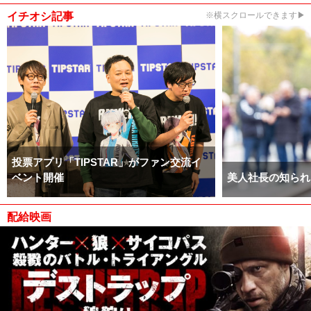
イチオシ記事
※横スクロールできます▶
投票アプリ「TIPSTAR」がファン交流イ
ベント開催
美人社長の知られ
配給映画