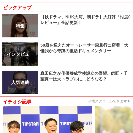
ピックアップ
【秋ドラマ、NHK大河、朝ドラ】大好評「忖度0
レビュー」全話更新！
特集
50歳を迎えたオートレーサー森且行に密着 大
怪我から奇跡の復活ドキュメンタリー
インタビュー
真田広之が俳優養成学校設立の野望、師匠・千
葉真一は大トラブルに…どうなる？
人気連載
イチオシ記事
※横スクロールできます▶