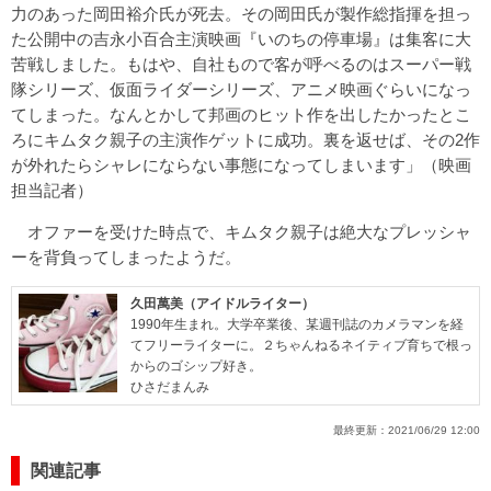
力のあった岡田裕介氏が死去。その岡田氏が製作総指揮を担っ
た公開中の吉永小百合主演映画『いのちの停車場』は集客に大
苦戦しました。もはや、自社もので客が呼べるのはスーパー戦
隊シリーズ、仮面ライダーシリーズ、アニメ映画ぐらいになっ
てしまった。なんとかして邦画のヒット作を出したかったとこ
ろにキムタク親子の主演作ゲットに成功。裏を返せば、その2作
が外れたらシャレにならない事態になってしまいます」（映画
担当記者）
オファーを受けた時点で、キムタク親子は絶大なプレッシャ
ーを背負ってしまったようだ。
久田萬美（アイドルライター）
1990年生まれ。大学卒業後、某週刊誌のカメラマンを経
てフリーライターに。２ちゃんねるネイティブ育ちで根っ
からのゴシップ好き。
ひさだまんみ
最終更新：
2021/06/29 12:00
関連記事