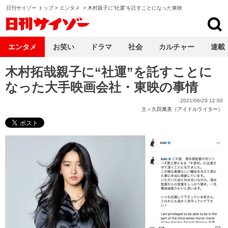
日刊サイゾー トップ
>
エンタメ
>
木村親子に“社運”を託すことになった東映
日刊サイゾー
エンタメ
お笑い
ドラマ
社会
カルチャー
連載
木村拓哉親子に“社運”を託すことに
なった大手映画会社・東映の事情
2021/06/29 12:00
文＝
久田萬美（アイドルライター）