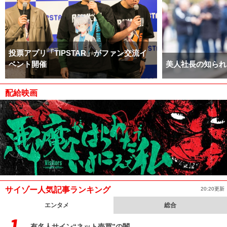
投票アプリ「TIPSTAR」がファン交流イ
ベント開催
美人社長の知られ
配給映画
サイゾー人気記事ランキング
20:20更新
エンタメ
総合
有名人サイン“ネット売買”の闇