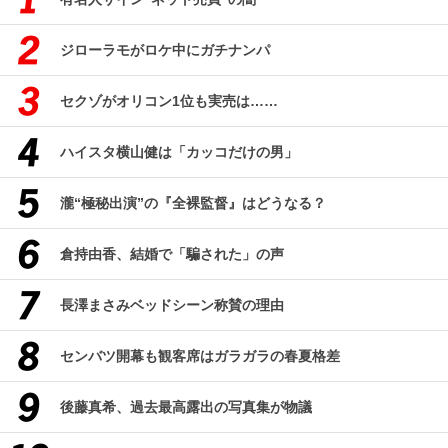
ジローラモがロケ中にガチナンパ
セクゾがオリコン1位も実売は……
ハイスタ横山健は「カッコだけの男」
瀧“極秘出演”の『全裸監督』はどうなる？
倉持由香、結婚で「騙された」の声
長澤まさみベッドシーン称賛の理由
センバツ開幕も観客席はガラガラの春夏格差
後藤真希、過去最高露出の写真集が物議