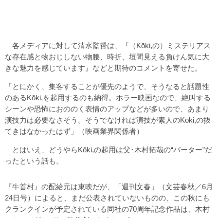
各メディアに対して清水監督は、『（Kōki,の）ミステリアス
な存在感と物おじしない物腰、時折、垣間見える負けん気に大
きな魅力を感じています』などと期待のコメントを寄せた。
「とにかく、集客することが優先のようで、そうなると話題性
のあるKōki,を起用するのも納得。ホラー映画なので、絶叫する
シーンや恐怖におののく表情のアップなどが多いので、あまり
演技力は必要なさそう。そうでなければ演技が素人のKōki,の抜
てきはなかったはず」（映画業界関係者）
とはいえ、どうやらKōki,の起用は父･木村拓哉の“バーター”だ
ったという話も。
『牛首村』の配給元は東映だが、「週刊文春」（文芸春秋／6月
24日号）によると、まだ公表されていないものの、この秋にも
クランクインが予定されている同社の70周年記念作品は、木村