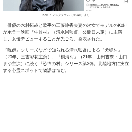
Kōki,インスタグラム（
@koki
）より
俳優の木村拓哉と歌手の工藤静香夫妻の次女でモデルのKōki,
がホラー映画『牛首村』（清水崇監督、公開日未定）に主演
し、女優デビューすることが先ごろ、発表された。
『呪怨』シリーズなどで知られる清水監督による『犬鳴村』
（20年、三吉彩花主演）、『樹海村』（21年、山田杏奈・山口
まゆ主演）に続く『恐怖の村』シリーズ第3弾。北陸地方に実在
する心霊スポットで物語は進む。