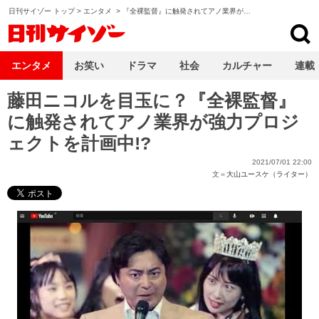
日刊サイゾー トップ
>
エンタメ
>
『全裸監督』に触発されてアノ業界が…
日刊サイゾー
エンタメ
お笑い
ドラマ
社会
カルチャー
連載
藤田ニコルを目玉に？『全裸監督』
に触発されてアノ業界が強力プロジ
ェクトを計画中!?
2021/07/01 22:00
文＝
大山ユースケ（ライター）