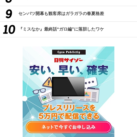
センバツ開幕も観客席はガラガラの春夏格差
『ミスなか』最終話“ガロ編”に落胆したワケ