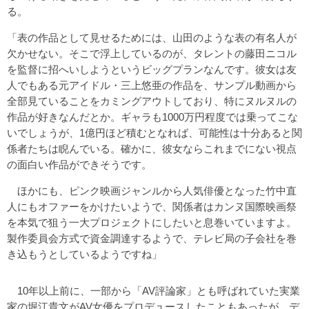
る。
「表の作品として見せるためには、山田のような表の有名人が
欠かせない。そこで浮上しているのが、タレントの藤田ニコル
を監督に招へいしようというビッグプランなんです。彼女は友
人でもある元アイドル・三上悠亜の作品を、サンプル動画から
全部見ていることをカミングアウトしており、特にヌルヌルの
作品が好きなんだとか。ギャラも1000万円程度では乗ってこな
いでしょうが、1億円ほど積むとなれば、可能性は十分あると関
係者たちは睨んでいる。確かに、彼女ならこれまでにない視点
の面白い作品ができそうです。
ほかにも、ピンク映画ジャンルから人気俳優となった竹中直
人にもオファーをかけたいようで、関係者はカンヌ国際映画祭
を本気で狙う一大プロジェクトにしたいと息巻いていますよ。
製作委員会方式で資金調達するようで、テレビ局の子会社を巻
き込もうとしているようですね」
10年以上前に、一部から「AV評論家」とも呼ばれていた実業
家の堀江貴文がAV女優をプロデュースしたこともあったが、デ