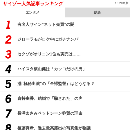
サイゾー人気記事ランキング
15:20更新
エンタメ
総合
有名人サイン“ネット売買”の闇
ジローラモがロケ中にガチナンパ
セクゾがオリコン1位も実売は……
ハイスタ横山健は「カッコだけの男」
瀧“極秘出演”の『全裸監督』はどうなる？
倉持由香、結婚で「騙された」の声
長澤まさみベッドシーン称賛の理由
後藤真希、過去最高露出の写真集が物議