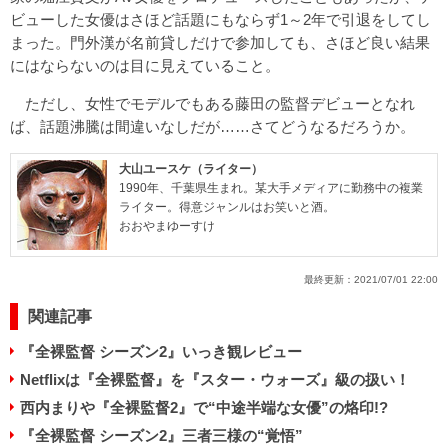
ビューした女優はさほど話題にもならず1～2年で引退をしてし
まった。門外漢が名前貸しだけで参加しても、さほど良い結果
にはならないのは目に見えていること。
ただし、女性でモデルでもある藤田の監督デビューとなれ
ば、話題沸騰は間違いなしだが……さてどうなるだろうか。
大山ユースケ（ライター）
1990年、千葉県生まれ。某大手メディアに勤務中の複業
ライター。得意ジャンルはお笑いと酒。
おおやまゆーすけ
最終更新：
2021/07/01 22:00
関連記事
『全裸監督 シーズン2』いっき観レビュー
Netflixは『全裸監督』を『スター・ウォーズ』級の扱い！
西内まりや『全裸監督2』で“中途半端な女優”の烙印!?
『全裸監督 シーズン2』三者三様の“覚悟”