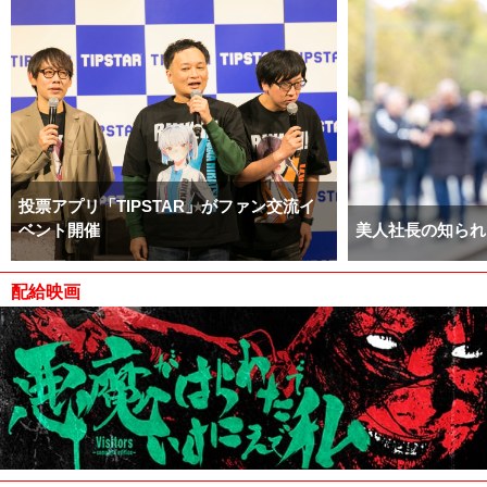
投票アプリ「TIPSTAR」がファン交流イ
ベント開催
美人社長の知られ
配給映画