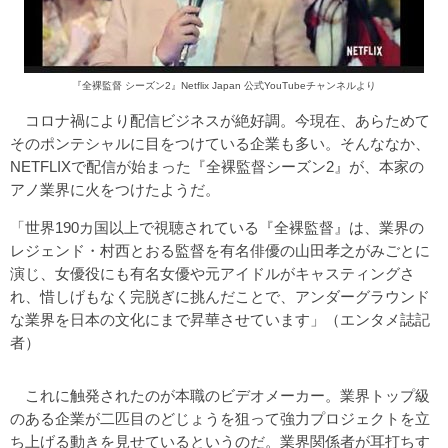
『全裸監督 シーズン2』Netflix Japan 公式YouTubeチャンネルより
コロナ禍により配信ビジネスが絶好調。今現在、あらためて
そのポンテシャルに目をつけている企業も多い。そんななか、
NETFLIXで配信が始まった『全裸監督シーズン2』が、本家の
アノ業界に火をつけたようだ。
「世界190カ国以上で視聴されている『全裸監督』は、業界の
レジェンド・村西とおる監督を有名俳優の山田孝之がみごとに
演じ、女優役にも有名女優や元アイドルがキャスティングさ
れ、惜しげもなく完脱ぎに挑んだことで、アンダーグラウンド
な業界を日本の文化にまで昇華させています」（エンタメ誌記
者）
これに触発されたのが本職のビデオメーカー。業界トップ級
のある企業が二匹目のどじょうを狙って強力プロジェクトを立
ち上げる動きを見せているというのだ。業界関係者が耳打ちす