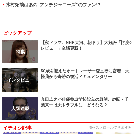
木村拓哉はあの“アンチジャニーズ”のファン!?
ピックアップ
【秋ドラマ、NHK大河、朝ドラ】大好評「忖度0
レビュー」全話更新！
特集
50歳を迎えたオートレーサー森且行に密着 大
怪我から奇跡の復活ドキュメンタリー
インタビュー
真田広之が俳優養成学校設立の野望、師匠・千
葉真一は大トラブルに…どうなる？
人気連載
イチオシ記事
※横スクロールできます▶