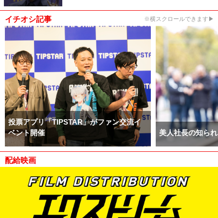
イチオシ記事
※横スクロールできます▶
投票アプリ「TIPSTAR」がファン交流イ
ベント開催
美人社長の知られ
配給映画