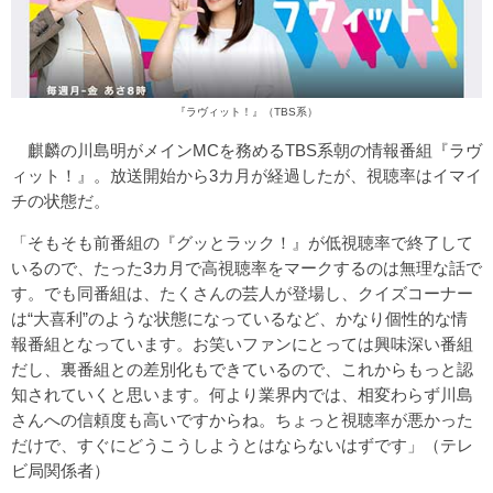
『ラヴィット！』（TBS系）
麒麟の川島明がメインMCを務めるTBS系朝の情報番組『ラヴ
ィット！』。放送開始から3カ月が経過したが、視聴率はイマイ
チの状態だ。
「そもそも前番組の『グッとラック！』が低視聴率で終了して
いるので、たった3カ月で高視聴率をマークするのは無理な話で
す。でも同番組は、たくさんの芸人が登場し、クイズコーナー
は“大喜利”のような状態になっているなど、かなり個性的な情
報番組となっています。お笑いファンにとっては興味深い番組
だし、裏番組との差別化もできているので、これからもっと認
知されていくと思います。何より業界内では、相変わらず川島
さんへの信頼度も高いですからね。ちょっと視聴率が悪かった
だけで、すぐにどうこうしようとはならないはずです」（テレ
ビ局関係者）