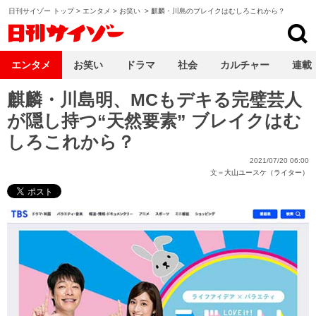
日刊サイゾー トップ
>
エンタメ
>
お笑い
>
麒麟・川島のブレイクはむしろこれから？
日刊サイゾー
エンタメ
お笑い
ドラマ
社会
カルチャー
連載
麒麟・川島明、MCもデキる完璧芸人
が隠し持つ“天然要素” ブレイクはむ
しろこれから？
2021/07/20 06:00
文＝
大山ユースケ（ライター）