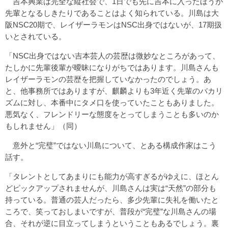
吉本興業は完全な縦社会で、1日でも先に吉本に入ったほうが
先輩となるしきたりであることはよく知られている。川島は大
阪NSC20期で、レイザーラモンはNSC出身ではないが、17期扱
いとされている。
「NSC出身ではない吉本芸人の芸歴は微妙なところがあって、
たしかに先輩後輩が曖昧になりがちではあります。川島さんも
レイザーラモンの芸歴を把握していなかったのでしょう。あ
と、他事務所ではありますが、麒麟よりも3年近く先輩のバカリ
ズムに対し、本番中にタメ口を使っていたこともありました。
悪気なく、フレンドリーな態度をとってしまうことも多いのか
もしれません」（同）
意外と“完璧”ではない川島について、とある構成作家はこう
話す。
「タレントとしてあまりにも能力が高すぎるがゆえに、ほとん
どピックアップされませんが、川島さんは実は“天然”の部分も
持っている。普通の芸人だったら、多少先輩に失礼を働いたと
ころで、笑っておしまいですが、普段が“完璧”な川島さんの場
合、それが逆に目立ってしまうということもあるでしょう。裏