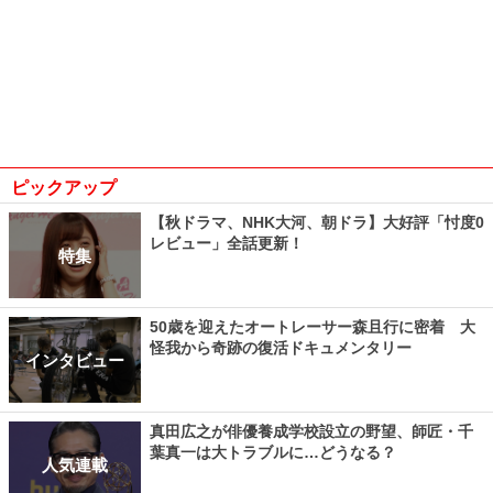
ピックアップ
【秋ドラマ、NHK大河、朝ドラ】大好評「忖度0
レビュー」全話更新！
特集
50歳を迎えたオートレーサー森且行に密着 大
怪我から奇跡の復活ドキュメンタリー
インタビュー
真田広之が俳優養成学校設立の野望、師匠・千
葉真一は大トラブルに…どうなる？
人気連載