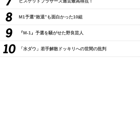
ビスケットブラザーズ過去最高得点！
M1予選“敗退”も面白かった10組
『M-1』予選を騒がせた野良芸人
「水ダウ」若手解散ドッキリへの世間の批判