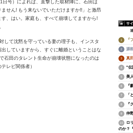
1日号）によれば、直撃した取材陣に、石田は
ません! もう来ないでいただけますか!!」と激昂
ます、はい。家庭も、すべて崩壊してますから!
サ
。
『
に対して沈黙を守っている妻の理子も、インスタ
源
演出していますから、すぐに離婚ということはな
間で石田のタレント生命が崩壊状態になったのは
真
のテレビ関係者）
“
美
『
「
『
仲
ロ
のか？