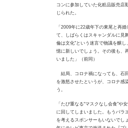
コンに参加していた化粧品販売店
じられた。
「2009年に22歳年下の東尾と再
て、しばらくはスキャンダルに見
倫は文化”という迷言で物議を醸
憶に新しいでしょう。その後も、
いました」（前同）
結局、コロナ禍になっても、石田
を激怒させたというが、コロナ感
う。
「たび重なる“マスクなし会食”や
に回してしまいました。もうバラ
を考えるスポンサーもいないでしょ
年にテレビ東京で放送された『プ