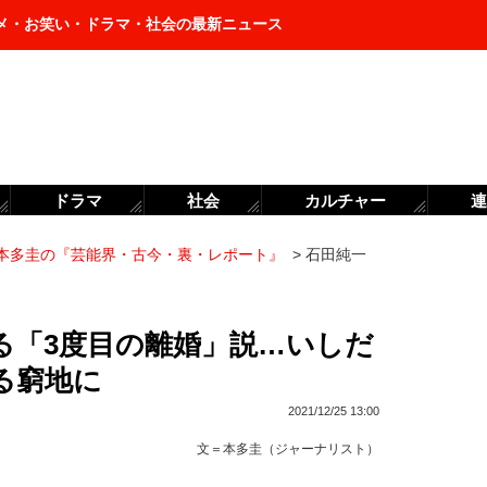
メ・お笑い・ドラマ・社会の最新ニュース
ドラマ
社会
カルチャー
連
本多圭の『芸能界・古今・裏・レポート』
>
石田純一
る「3度目の離婚」説…いしだ
る窮地に
2021/12/25 13:00
文＝
本多圭（ジャーナリスト）