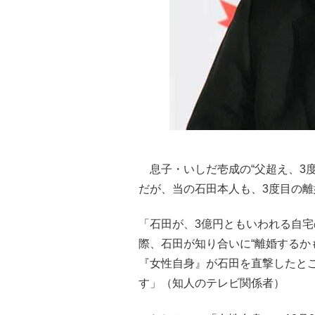
息子・いしだ壱成の“父超え、3度
だが、当の石田本人も、3度目の
「石田が、3億円ともいわれる自
際、石田が知り合いに“離婚するか
『女性自身』が石田を直撃したと
す」（知人のテレビ関係者）