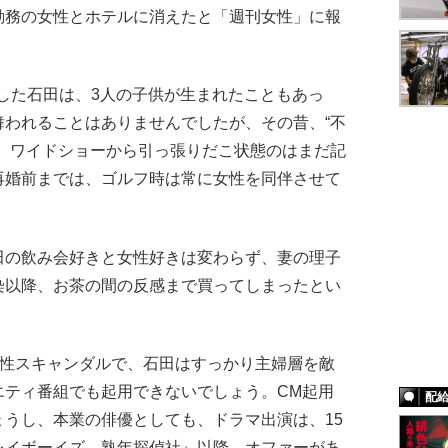
勤務の女性とホテルに消えたと「週刊女性」に報
婚した石田は、3人の子供が生まれたこともあっ
舞われることはありませんでしたが、その昔、“不
し、ワイドショーから引っ張りだこ状態のはまだ記
再婚前までは、ゴルフ時は常に女性を同伴させて
の飲み会好きと女性好きは変わらず、妻の理子
染以降、お茶の間の反感まで買ってしまったとい
女性スキャンダルで、石田はすっかり主婦層を敵
エティ番組でも起用できないでしょう。CM起用
配
うし、本業の俳優としても、ドラマ出演は、15
レイボーイズ 熟年探偵社』以降、オファーがあ