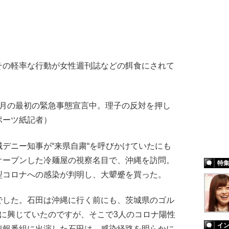
の軽率な行動が女性週刊誌などの餌食にされて
4月の最初の緊急事態宣言中。理子の反対を押し
ポーツ紙記者）
デニー知事が“来県自粛“を呼びかけていたにも
オープンした冷麺屋の視察名目で、沖縄を訪問。
特
型コロナへの感染が判明し、大顰蹙を買った。
でした。石田は沖縄に行く前にも、茨城県のゴル
に興じていたのですが、そこで3人のコロナ陽性
イ
情報番組に出演した石田は、感染経路を明らかに