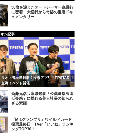
50歳を迎えたオートレーサー森且行
に密着 大怪我から奇跡の復活ドキ
ュメンタリー
チオシ記事
リオ・鬼ヶ島解散？投票アプリ「TIPSTAR」
ン交流イベント開催
斎藤元彦兵庫県知事「公職選挙法違
反疑惑」に揺れる美人社長の知られ
ざる素顔
『M-1グランプリ』ワイルドカード
投票最終日 TVer「いいね」ランキ
ングTOP30！