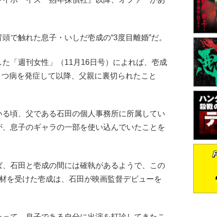
で触れた息子・いしだ壱成の“3度目離婚”だ。
「週刊女性」（11月16日号）によれば、壱成
うつ病を発症して以降、父親に裏切られたこと
。
いる頃、父である石田の個人事務所に所属してい
が、息子のギャラの一部を使い込んでいたことを
）
、石田と壱成の間には確執があるようで、この
取材を受けた壱成は、石田が映画監督デビューを
たって、息子である自分に出演を打診してきたこ