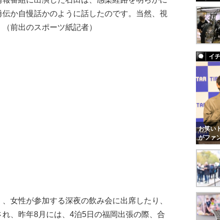
勇伝か自慢話かのように話したのです。当然、視
」（前出のスポーツ紙記者）
イ
お笑いト
がファ
、女性が参加する深夜の飲み会に出席したり、
れ、昨年8月には、4泊5日の福岡出張の際、合