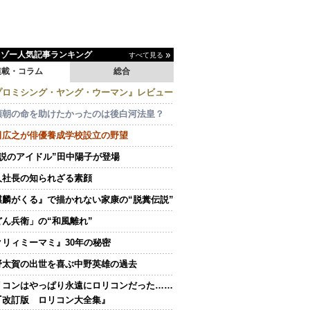
イゾー人気記事ランキング
すべて見る
連載・コラム
総合
プロミシング・ヤング・ウーマン』レビュー
頼朝の命を助けたかったのは後白河法皇？
田広之が俳優養成学校設立の野望
伝説のアイドル”田中陽子が登場
人社長の知られざる素顔
麒麟がくる』で描かれない家康の“脱糞伝説”
どん兵衛」の“和風離れ”
クリィミーマミ』30年の秘密
野太賀の出世を喜ぶ中野英雄の過去
リコンはやっぱり永遠にロリコンだった……
『改訂版 ロリコン大全集』