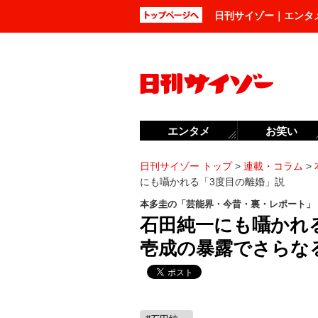
日刊サイゾー｜エンタ
エンタメ
お笑い
日刊サイゾー トップ
>
連載・コラム
>
にも囁かれる「3度目の離婚」説
本多圭の「芸能界・今昔・裏・レポート」
石田純一にも囁かれ
壱成の暴露でさらな