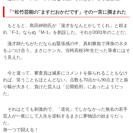
「“松竹芸能の”ますだおかだです」その一言に掴まれた
もともと、島田紳助氏が「漫才をなんとかしてくれ」と頼ま
れ「F-1」ならぬ『M-1』を創設した。それが2001年のことだ。
漫才師たちがただならぬ緊張感の中、真剣勝負で渾身のネタ
をぶつけ合う。まさにケンカ。当時高校3年生だった筆者にはそ
う見えた。
今と違って、審査員は滅多にコメントを振られることもなけ
れば、笑うこともほとんどない。点数も70点から90点までと振
り幅が大きく、負けた芸人は「公開処刑」にあったようだっ
た。
それはとても刺激的で、「道化」でしかなかった無名の若手
芸人が一夜にして人生を逆転するまさに夢物語の始まりだっ
た。
身一つで闘える！