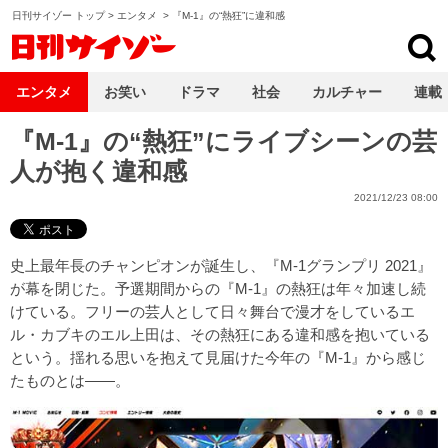
日刊サイゾー トップ
>
エンタメ
>
『M-1』の“熱狂”に違和感
日刊サイゾー
エンタメ
お笑い
ドラマ
社会
カルチャー
連載
『M-1』の“熱狂”にライブシーンの芸
人が抱く違和感
2021/12/23 08:00
史上最年長のチャンピオンが誕生し、『M-1グランプリ 2021』
が幕を閉じた。予選期間からの『M-1』の熱狂は年々加速し続
けている。フリーの芸人として日々舞台で漫才をしているエ
ル・カブキのエル上田は、その熱狂にある違和感を抱いている
という。揺れる思いを抱えて見届けた今年の『M-1』から感じ
たものとは――。