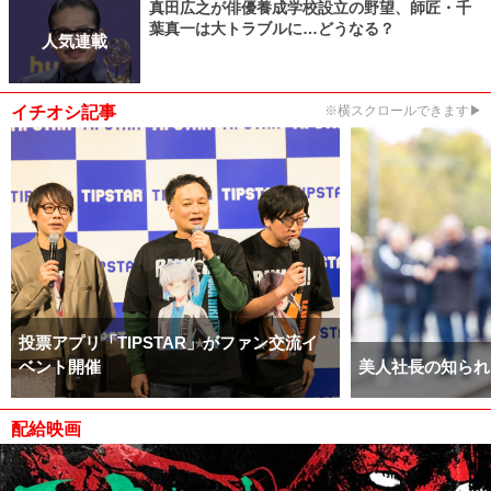
真田広之が俳優養成学校設立の野望、師匠・千
葉真一は大トラブルに…どうなる？
人気連載
イチオシ記事
※横スクロールできます▶
投票アプリ「TIPSTAR」がファン交流イ
ベント開催
美人社長の知られ
配給映画