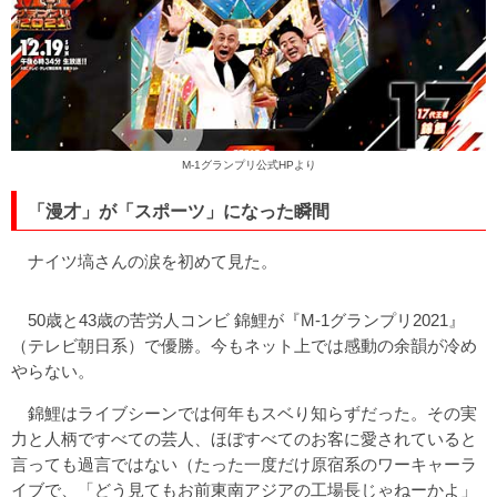
M-1グランプリ公式HPより
「漫才」が「スポーツ」になった瞬間
ナイツ塙さんの涙を初めて見た。
50歳と43歳の苦労人コンビ 錦鯉が『M-1グランプリ2021』
（テレビ朝日系）で優勝。今もネット上では感動の余韻が冷め
やらない。
錦鯉はライブシーンでは何年もスベり知らずだった。その実
力と人柄ですべての芸人、ほぼすべてのお客に愛されていると
言っても過言ではない（たった一度だけ原宿系のワーキャーラ
イブで、「どう見てもお前東南アジアの工場長じゃねーかよ」