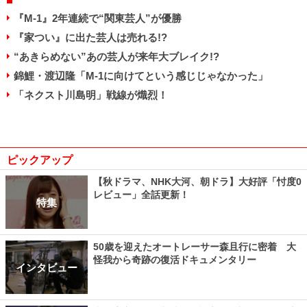
『M-1』2年連続で“関東芸人”が優勝
『家つい』に出た芸人は売れる!?
“あきらめない”あの芸人が来年大ブレイク!?
錦鯉・渡辺隆「M-1に向けてという感じじゃなかった」
「ネクスト川島明」戦線が熾烈！
ピックアップ
【秋ドラマ、NHK大河、朝ドラ】大好評「忖度0
レビュー」全話更新！
特集
50歳を迎えたオートレーサー森且行に密着 大
怪我から奇跡の復活ドキュメンタリー
インタビュー