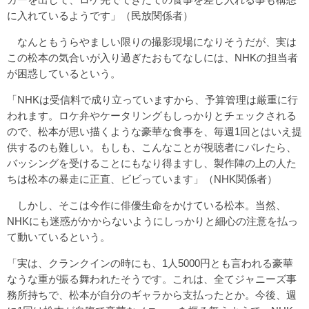
に入れているようです」（民放関係者）
なんともうらやましい限りの撮影現場になりそうだが、実は
この松本の気合いが入り過ぎたおもてなしには、NHKの担当者
が困惑しているという。
「NHKは受信料で成り立っていますから、予算管理は厳重に行
われます。ロケ弁やケータリングもしっかりとチェックされる
ので、松本が思い描くような豪華な食事を、毎週1回とはいえ提
供するのも難しい。もしも、こんなことが視聴者にバレたら、
バッシングを受けることにもなり得ますし、製作陣の上の人た
ちは松本の暴走に正直、ビビっています」（NHK関係者）
しかし、そこは今作に俳優生命をかけている松本。当然、
NHKにも迷惑がかからないようにしっかりと細心の注意を払っ
て動いているという。
「実は、クランクインの時にも、1人5000円とも言われる豪華
なうな重が振る舞われたそうです。これは、全てジャニーズ事
務所持ちで、松本が自分のギャラから支払ったとか。今後、週