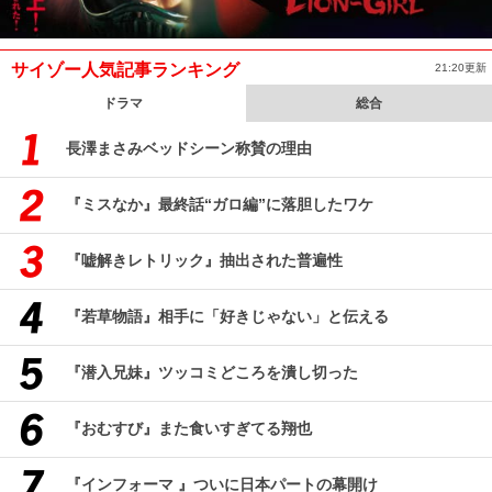
サイゾー人気記事ランキング
21:20更新
ドラマ
総合
長澤まさみベッドシーン称賛の理由
『ミスなか』最終話“ガロ編”に落胆したワケ
『嘘解きレトリック』抽出された普遍性
『若草物語』相手に「好きじゃない」と伝える
『潜入兄妹』ツッコミどころを潰し切った
『おむすび』また食いすぎてる翔也
『インフォーマ 』ついに日本パートの幕開け