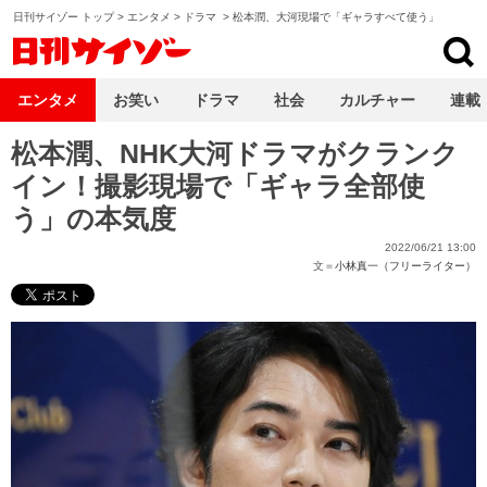
日刊サイゾー トップ
>
エンタメ
>
ドラマ
>
松本潤、大河現場で「ギャラすべて使う」
日刊サイゾー
エンタメ
お笑い
ドラマ
社会
カルチャー
連載
松本潤、NHK大河ドラマがクランク
イン！撮影現場で「ギャラ全部使
う」の本気度
2022/06/21 13:00
文＝
小林真一（フリーライター）