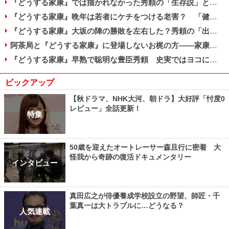
『どうする家康』では描かれなかった秀頼の「生存説」と子どもたちの数奇な運命
『どうする家康』晩年は若者にケチをつける老害？ 「健康マニア」家康の死因とは
『どうする家康』大坂の陣の勝敗を左右した？秀頼の「出陣」と真田信繫の提言
阿茶局と『どうする家康』に登場しないお梶の方――家康が信頼した2人の側室
『どうする家康』早熟で聡明な豊臣秀頼 史実ではヨコにもでかい巨漢だった？
ピックアップ
【秋ドラマ、NHK大河、朝ドラ】大好評「忖度0
レビュー」全話更新！
特集
50歳を迎えたオートレーサー森且行に密着 大
怪我から奇跡の復活ドキュメンタリー
インタビュー
真田広之が俳優養成学校設立の野望、師匠・千
葉真一は大トラブルに…どうなる？
人気連載