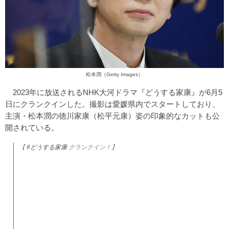
松本潤（Getty Images）
2023年に放送されるNHK大河ドラマ『どうする家康』が6月5
日にクランクインした。撮影は愛媛県内でスタートしており、
主演・松本潤の徳川家康（松平元康）姿の印象的なカットも公
開されている。
【
#どうする家康
クランクイン！】