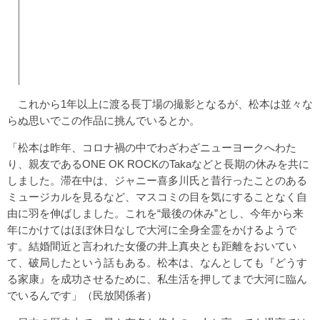
これから1年以上に渡る長丁場の撮影となるが、松本は並々な
らぬ思いでこの作品に挑んでいるとか。
「松本は昨年、コロナ禍の中でわざわざニューヨークへわた
り、親友であるONE OK ROCKのTakaなどと長期の休みを共に
しました。滞在中は、ジャニー喜多川氏と昔行ったことのある
ミュージカルを見るなど、マスコミの目を気にすることなく自
由に羽を伸ばしました。これを“最後の休み”とし、今年から来
年にかけてはほぼ休日なしで大河に全身全霊をかけるようで
す。結婚間近と言われた女優の井上真央とも距離をおいてい
て、破局したという話もある。松本は、なんとしても『どうす
る家康』を成功させるために、私生活を押してまで大河に臨ん
でいるんです」（民放関係者）