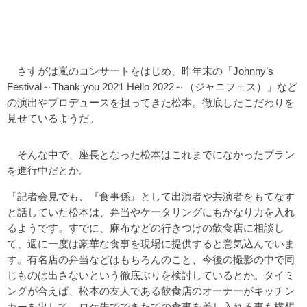
さすがは嵐のコンサートをはじめ、昨年末の「Johnny’s
Festival～Thank you 2021 Hello 2022～（ジャニフェス）」など
の演出やプロデュースを担ってきた松本。徹底したこだわりを
見せているようだ。
そんな中で、座長となった松本はこれまでになかったプラン
を進行中だとか。
「記者会見でも、『食事係』として出演者や共演者をもてなす
と話していた松本は、弁当やケータリングにもかなり力を入れ
るようです。すでに、麻布などの行きつけの飲食店に相談し
て、週に一度は豪華な食事を現場に提供すると意気込んでいま
す。有名店の弁当などはもちろんのこと、今後の撮影の中で同
じものは出さないという徹底ぶりを検討しているとか。タイミ
ングが合えば、松本の友人である飲食店のオーナーがキッチン
カーを出して、ロケ先でできたての食事を差し入れる事も構想