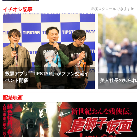
イチオシ記事
※横スクロールできます▶
投票アプリ「TIPSTAR」がファン交流イ
ベント開催
美人社長の知られ
配給映画