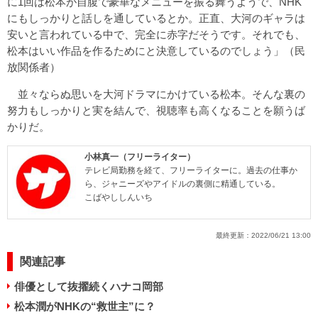
に1回は松本が自腹で豪華なメニューを振る舞うようで、NHK
にもしっかりと話しを通しているとか。正直、大河のギャラは
安いと言われている中で、完全に赤字だそうです。それでも、
松本はいい作品を作るためにと決意しているのでしょう」（民
放関係者）
並々ならぬ思いを大河ドラマにかけている松本。そんな裏の
努力もしっかりと実を結んで、視聴率も高くなることを願うば
かりだ。
小林真一（フリーライター）
テレビ局勤務を経て、フリーライターに。過去の仕事か
ら、ジャニーズやアイドルの裏側に精通している。
こばやししんいち
最終更新：
2022/06/21 13:00
関連記事
俳優として抜擢続くハナコ岡部
松本潤がNHKの“救世主”に？