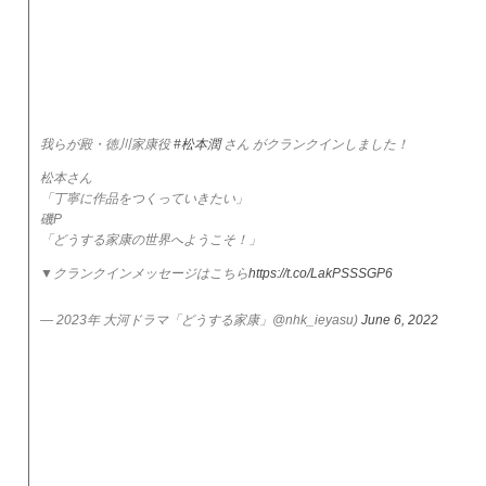
我らが殿・徳川家康役
#松本潤
さん がクランクインしました！
松本さん
「丁寧に作品をつくっていきたい」
磯P
「どうする家康の世界へようこそ！」
▼クランクインメッセージはこちら
https://t.co/LakPSSSGP6
— 2023年 大河ドラマ「どうする家康」@nhk_ieyasu)
June 6, 2022