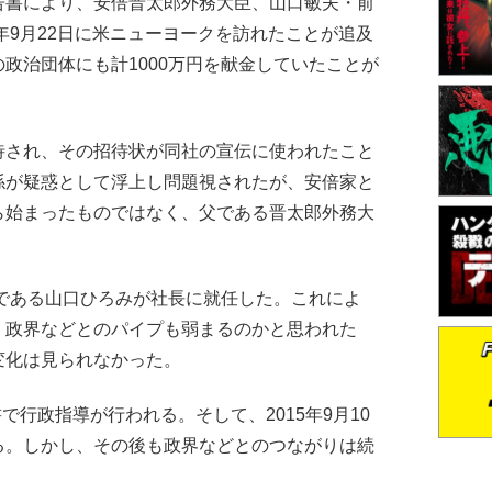
告書により、安倍晋太郎外務大臣、山口敏夫・前
4年9月22日に米ニューヨークを訪れたことが追及
政治団体にも計1000万円を献金していたことが
され、その招待状が同社の宣伝に使われたこと
係が疑惑として浮上し問題視されたが、安倍家と
ら始まったものではなく、父である晋太郎外務大
である山口ひろみが社長に就任した。これによ
、政界などとのパイプも弱まるのかと思われた
変化は見られなかった。
で行政指導が行われる。そして、2015年9月10
る。しかし、その後も政界などとのつながりは続