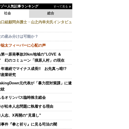
イゾー人気記事ランキング
すべて見る
社会
総合
山口組顧問弁護士・山之内幸夫氏インタビュ
女の産み分けは可能か？
井聡太フィーバーに心配の声
第一原発事故20km地域の”LOVE ＆
E” 幻のコミューン「獏原人村」の現在
０年連続でマイナス成長!! お先真っ暗!?
ガ産業研究
eakingDown元代表が「暴力団対策課」に逮
波紋
れるオリンパス臨時株主総会
春が松本人志問題に執着する理由
本人志、X再開の“見通し”
田事件『拳と祈り』に見る司法の闇