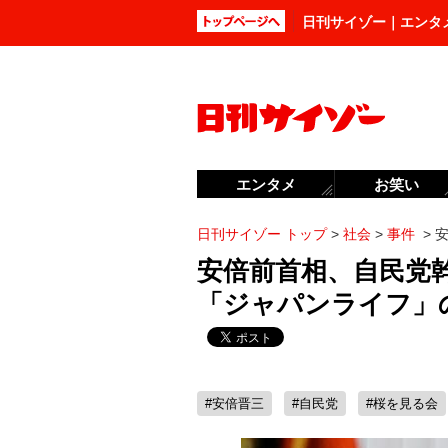
日刊サイゾー｜エンタ
エンタメ
お笑い
日刊サイゾー トップ
>
社会
>
事件
>
安倍前首相、自民党
「ジャパンライフ」の
#安倍晋三
#自民党
#桜を見る会