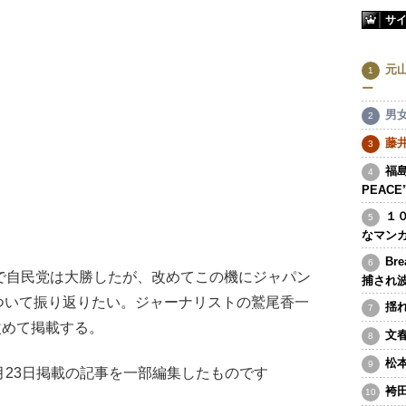
サ
元
ー
男
藤
福島
PEAC
１
なマン
Br
で自民党は大勝したが、改めてこの機にジャパン
捕され
ついて振り返りたい。ジャーナリストの鷲尾香一
揺
改めて掲載する。
文
松
9月23日掲載の記事を一部編集したものです
袴