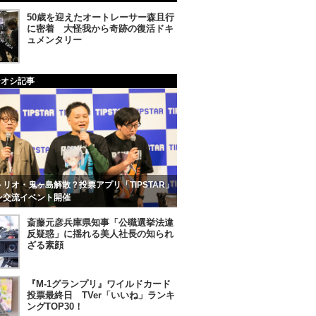
50歳を迎えたオートレーサー森且行
に密着 大怪我から奇跡の復活ドキ
ュメンタリー
チオシ記事
リオ・鬼ヶ島解散？投票アプリ「TIPSTAR」
ン交流イベント開催
斎藤元彦兵庫県知事「公職選挙法違
反疑惑」に揺れる美人社長の知られ
ざる素顔
『M-1グランプリ』ワイルドカード
投票最終日 TVer「いいね」ランキ
ングTOP30！