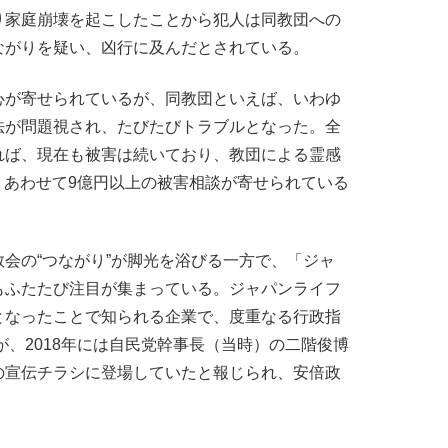
り家庭崩壊を起こしたことから犯人は同教団への
ながりを疑い、凶行に及んだとされている。
が寄せられているが、同教団といえば、いわゆ
法が問題視され、たびたびトラブルとなった。全
れば、現在も被害は続いており、教団による霊感
件、あわせて9億円以上の被害相談が寄せられている
会の“つながり”が脚光を浴びる一方で、「ジャ
もふたたび注目が集まっている。ジャパンライフ
となったことで知られる企業で、度重なる行政指
が、2018年には自民党幹事長（当時）の二階俊博
の宣伝チラシに登場していたと報じられ、安倍政
。