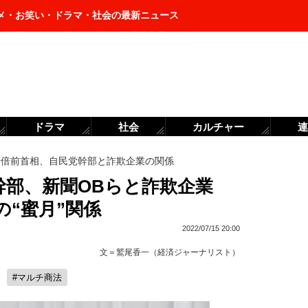
メ・お笑い・ドラマ・社会の最新ニュース
ドラマ
社会
カルチャー
連
安倍前首相、自民党幹部と詐欺企業の関係
幹部、新聞OBらと詐欺企業
“蜜月”関係
2022/07/15 20:00
文＝
鷲尾香一（経済ジャーナリスト）
#マルチ商法