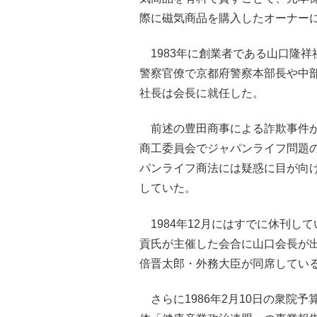
際に磁気商品を購入したオーナー
1983年に創業者である山口隆祥
警察官僚で京都府警察本部長や中
社長は会長に就任した。
前述の豊田商事による詐欺事件が社
商工委員会でジャパンライフ問題
パンライフ商法には疑惑に目が向
していた。
1984年12月にはすでに休刊し
貢氏が主催した会合に山口会長が
倍晋太郎・外務大臣が同席してい
さらに1986年2月10日の衆院