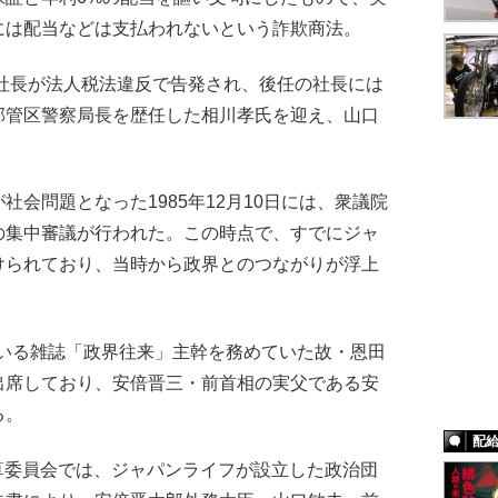
には配当などは支払われないという詐欺商法。
社長が法人税法違反で告発され、後任の社長には
部管区警察局長を歴任した相川孝氏を迎え、山口
会問題となった1985年12月10日には、衆議院
の集中審議が行われた。この時点で、すでにジャ
けられており、当時から政界とのつながりが浮上
ている雑誌「政界往来」主幹を務めていた故・恩田
出席しており、安倍晋三・前首相の実父である安
る。
配
予算委員会では、ジャパンライフが設立した政治団