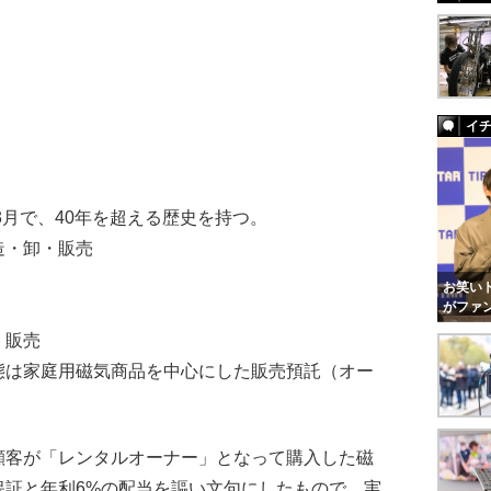
イ
3月で、40年を超える歴史を持つ。
造・卸・販売
お笑いト
がファ
・販売
態は家庭用磁気商品を中心にした販売預託（オー
客が「レンタルオーナー」となって購入した磁
保証と年利6%の配当を謳い文句にしたもので、実