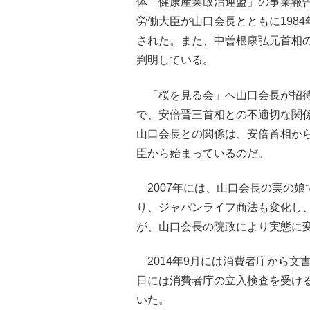
体「健康産業政治連盟」の事業報
労働大臣が山口会長とともに198
された。また、中曽根康弘元首相の
判明している。
「桜を見る会」へ山口会長が招待
で、安倍晋三首相との不適切な関
山口会長との関係は、安倍首相か
臣から始まっているのだ。
2007年には、山口会長の実の娘
り、ジャパンライフ商法も変化し
が、山口会長の院政により実態に
2014年9月には消費者庁から文書
日には消費者庁の立入検査を受け
いた。