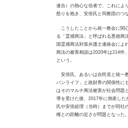
連合）の熱心な信者で、これによ
怒りを抱き、安倍氏と同教団のつ
こうしたことから統一教会に関心
る「霊感商法」と呼ばれる悪徳商
国霊感商法対策弁護士連絡会によ
商法の被害相談は2020年は214
という。
安倍氏、あるいは自民党と統一教
パンライフ」と政財界の関係性に
はそのマルチ商法被害が社会問題
導を受けた後、2017年に倒産した
氏や安倍総理（当時）までが同社
権との距離の近さが問題となった