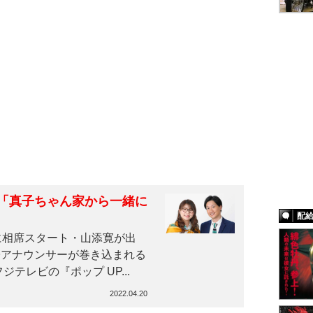
「真子ちゃん家から一緒に
配
に相席スタート・山添寛が出
子アナウンサーが巻き込まれる
テレビの『ポップ UP...
2022.04.20