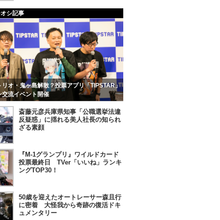
チオシ記事
リオ・鬼ヶ島解散？投票アプリ「TIPSTAR」
ン交流イベント開催
斎藤元彦兵庫県知事「公職選挙法違
反疑惑」に揺れる美人社長の知られ
ざる素顔
『M-1グランプリ』ワイルドカード
投票最終日 TVer「いいね」ランキ
ングTOP30！
50歳を迎えたオートレーサー森且行
に密着 大怪我から奇跡の復活ドキ
ュメンタリー