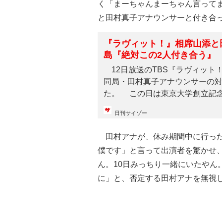
く「まーちゃんまーちゃん言って
と田村真子アナウンサーと付き合
『ラヴィット！』相席山添と
島『絶対この2人付き合う』
12日放送のTBS『ラヴィット
同局・田村真子アナウンサーの
た。 この日は東京大学創立記念日
日刊サイゾー
田村アナが、休み期間中に行った
僕です」と言って出演者を驚かせ、
ん。10日みっちり一緒にいたやん
に」と、否定する田村アナを無視