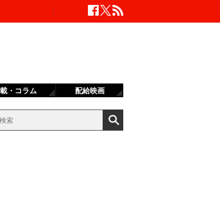
載・コラム
配給映画