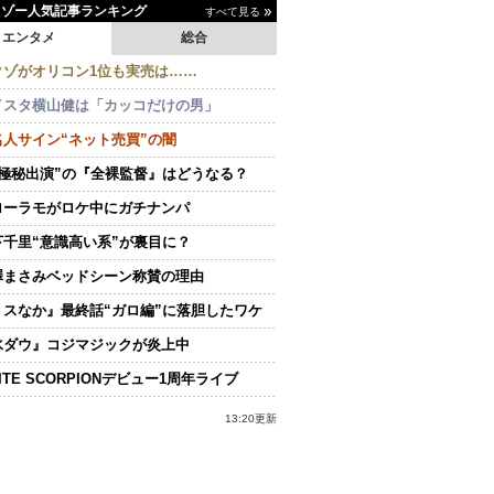
イゾー人気記事ランキング
すべて見る
エンタメ
総合
クゾがオリコン1位も実売は……
イスタ横山健は「カッコだけの男」
名人サイン“ネット売買”の闇
“極秘出演”の『全裸監督』はどうなる？
ローラモがロケ中にガチナンパ
下千里“意識高い系”が裏目に？
澤まさみベッドシーン称賛の理由
ミスなか』最終話“ガロ編”に落胆したワケ
水ダウ』コジマジックが炎上中
ITE SCORPIONデビュー1周年ライブ
13:20更新