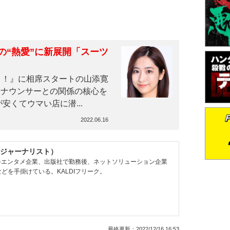
の“熱愛”に新展開「スーツ
ト！』に相席スタートの山添寛
アナウンサーとの関係の核心を
くてウマい店に潜...
2022.06.16
ジャーナリスト）
大手エンタメ企業、出版社で勤務後、ネットソリューション企業
どを手掛けている。KALDIフリーク。
最終更新：
2022/12/16 16:53