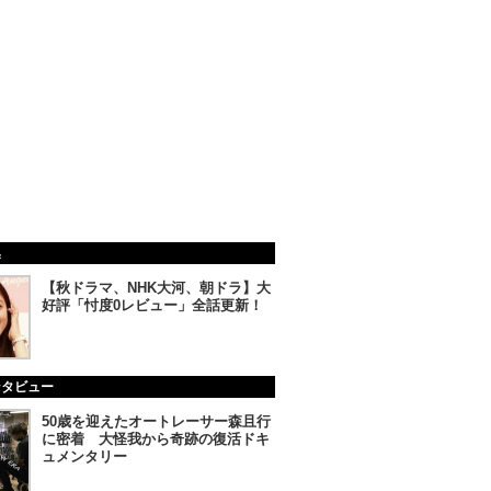
集
【秋ドラマ、NHK大河、朝ドラ】大
好評「忖度0レビュー」全話更新！
ンタビュー
50歳を迎えたオートレーサー森且行
に密着 大怪我から奇跡の復活ドキ
ュメンタリー