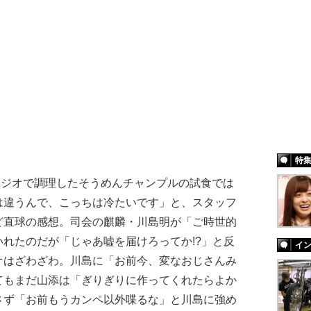
特
スタジオで調理したそうめんチャンプルの試食では
は違うんで、こっちは冷たいです」と、スタッフ
ど直球の感想。司会の麒麟・川島明が「ご時世的
れたのだが「じゃあ嘘を届けろってか!?」と反
イ
オはざわざわ。川島に「お前今、変なおじさんみ
てもまだ山添は「ぎりぎりに作ってくれたらよか
さず「お前もうカンペ以外喋るな」と川島に強め