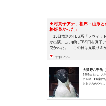
田村真子アナ、相席・山添と
格好良かった」
15日放送のTBS系『ラヴィッ
が出演。占い師にTBS田村真子
突かれた。 この日は見取り図が安
日刊サイゾー
大沢野八千代（
1983生まれ。
に転職。PR案件な
おおさわのやちよ