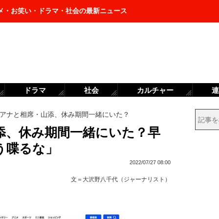
メ・お笑い・ドラマ・社会の最新ニュース
ドラマ
社会
カルチャー
連
アナと相席・山添、休み期間一緒にいた？
添、休み期間一緒にいた？早
う喋るな」
2022/07/27 08:00
文＝
大沢野八千代（ジャーナリスト）