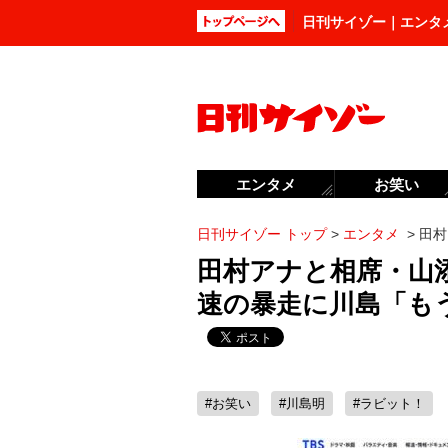
日刊サイゾー｜エンタ
エンタメ
お笑い
日刊サイゾー トップ
>
エンタメ
>
田村
田村アナと相席・山
速の暴走に川島「も
#お笑い
#川島明
#ラビット！