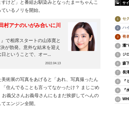
ますけど」と番組お馴染みとなったまーちゃんこ
サ
っているノリを開始。
セ
田村アナのいがみ合いに川
ハ
有
！』で相席スタートの山添寛と
瀧
対決が勃発。意外な結末を迎え
ということで、オー...
ジ
森
2022.04.13
長
美術展の写真をあげると「あれ、写真撮ったん
『
「住んでることも言ってなかったけ？ まじごめ
『
。お義父さんお義母さんにもまだ挨拶してへんの
WH
してエンジン全開。