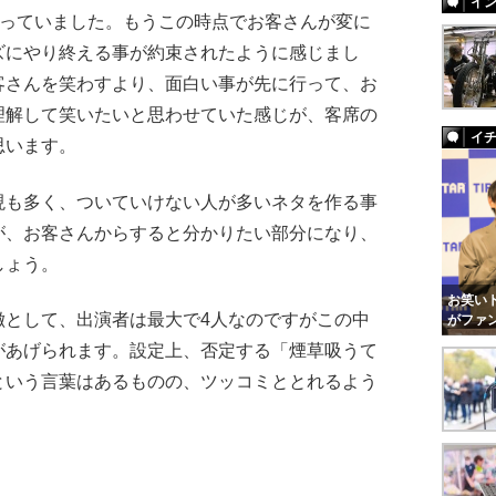
イ
立っていました。もうこの時点でお客さんが変に
ズにやり終える事が約束されたように感じまし
客さんを笑わすより、面白い事が先に行って、お
理解して笑いたいと思わせていた感じが、客席の
イ
思います。
も多く、ついていけない人が多いネタを作る事
が、お客さんからすると分かりたい部分になり、
しょう。
お笑いト
として、出演者は最大で4人なのですがこの中
がファ
があげられます。設定上、否定する「煙草吸うて
という言葉はあるものの、ツッコミととれるよう