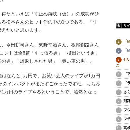
得たといえば『寸止め海峡（仮）』の成功がひ
ある松本さんのヒット作の中の1つである、『寸
サ
考えたいと思います。
『M
、今田耕司さん、東野幸治さん、板尾創路さん
『M
コントは全6篇「引っ張る男」「柳田という男」
せ
病の男」「恩返しされた男」「赤い車の男」。
こ」
『
はなんと1万円で、お笑い芸人のライブが1万円
『
そのインパクトがまたすごかったですね。もちろ
が1万円のライブやるということで、騒然となっ
さ
飛
フ
マ
高