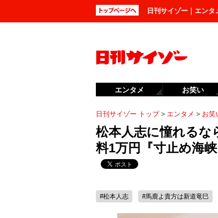
日刊サイゾー｜エンタ
エンタメ
お笑い
日刊サイゾー トップ
>
エンタメ
>
お笑
松本人志に憧れるな
料1万円『寸止め海
#松本人志
#馬鹿よ貴方は新道竜巳