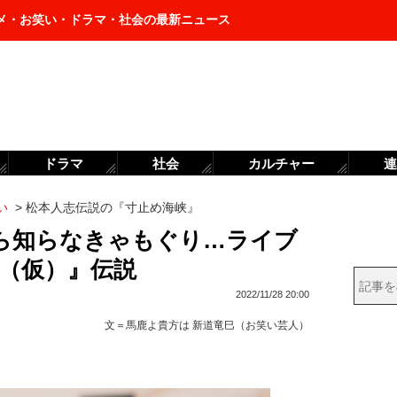
メ・お笑い・ドラマ・社会の最新ニュース
ドラマ
社会
カルチャー
連
い
>
松本人志伝説の『寸止め海峡』
ら知らなきゃもぐり…ライブ
峡（仮）』伝説
2022/11/28 20:00
文＝
馬鹿よ貴方は 新道竜巳（お笑い芸人）