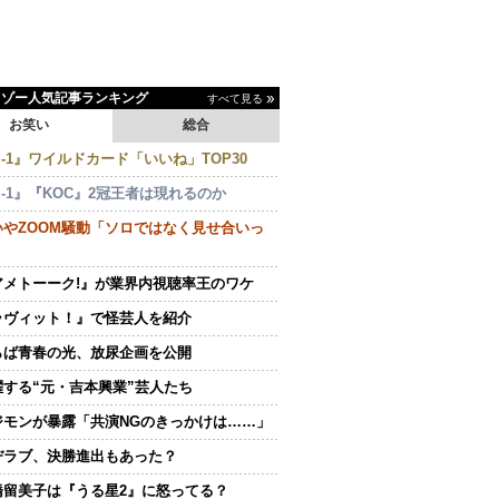
イゾー人気記事ランキング
すべて見る
お笑い
総合
-1』ワイルドカード「いいね」TOP30
-1』『KOC』2冠王者は現れるのか
いやZOOM騒動「ソロではなく見せ合いっ
アメトーーク!』が業界内視聴率王のワケ
ラヴィット！』で怪芸人を紹介
らば青春の光、放尿企画を公開
躍する“元・吉本興業”芸人たち
ジモンが暴露「共演NGのきっかけは……」
ヂラブ、決勝進出もあった？
橋留美子は『うる星2』に怒ってる？