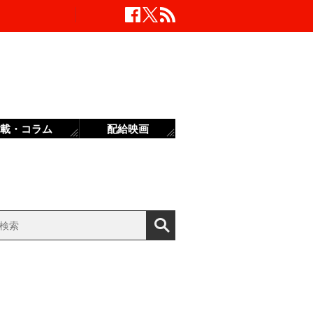
載・コラム
配給映画