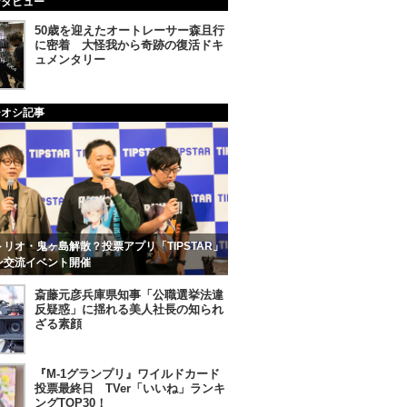
ンタビュー
50歳を迎えたオートレーサー森且行
に密着 大怪我から奇跡の復活ドキ
ュメンタリー
チオシ記事
リオ・鬼ヶ島解散？投票アプリ「TIPSTAR」
ン交流イベント開催
斎藤元彦兵庫県知事「公職選挙法違
反疑惑」に揺れる美人社長の知られ
ざる素顔
『M-1グランプリ』ワイルドカード
投票最終日 TVer「いいね」ランキ
ングTOP30！