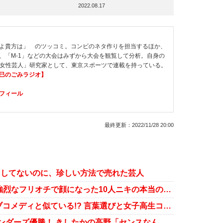
2022.08.17
よ貴方は」 のツッコミ。コンビのネタ作りを担当するほか、
、「M-1」などの大会はみずから大会を観覧して分析。自身の
も「女性芸人」研究家として、東京スポーツで連載を持っている。
竜巳のごみラジオ】
フィール
最終更新：
2022/11/28 20:00
出してないのに、珍しい方法で売れた芸人
朝倉未来「BreakingDown」で、強烈なフリオチで顔になった10人ニキの本当のおもしろさ
ビスケットブラザーズはキングオブコメディと似ている!? 言葉選びと女子高生コント
マイナビLaughter Night でサスペンダーズ優勝！ きしたかの高野「センスなんて意味ねー！」絶叫