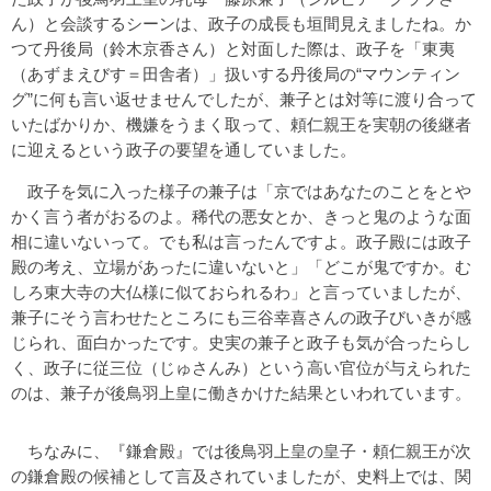
ん）と会談するシーンは、政子の成長も垣間見えましたね。か
つて丹後局（鈴木京香さん）と対面した際は、政子を「東夷
（あずまえびす＝田舎者）」扱いする丹後局の“マウンティン
グ”に何も言い返せませんでしたが、兼子とは対等に渡り合って
いたばかりか、機嫌をうまく取って、頼仁親王を実朝の後継者
に迎えるという政子の要望を通していました。
政子を気に入った様子の兼子は「京ではあなたのことをとや
かく言う者がおるのよ。稀代の悪女とか、きっと鬼のような面
相に違いないって。でも私は言ったんですよ。政子殿には政子
殿の考え、立場があったに違いないと」「どこが鬼ですか。む
しろ東大寺の大仏様に似ておられるわ」と言っていましたが、
兼子にそう言わせたところにも三谷幸喜さんの政子びいきが感
じられ、面白かったです。史実の兼子と政子も気が合ったらし
く、政子に従三位（じゅさんみ）という高い官位が与えられた
のは、兼子が後鳥羽上皇に働きかけた結果といわれています。
ちなみに、『鎌倉殿』では後鳥羽上皇の皇子・頼仁親王が次
の鎌倉殿の候補として言及されていましたが、史料上では、関