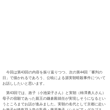
今回は第43回の内容を振り返りつつ、次の第44回「審判の
日」で描かれるであろう、公暁による源実朝暗殺事件について
お話ししたいと思います。
第43回では、政子（小池栄子さん）と実朝（柿澤勇人さん）
母子の宿願であった親王の鎌倉殿就任が実現しそうになるとい
うところまでお話が進みました。実朝の名代として京都に赴い
た政子が後鳥羽上皇の乳母・藤原兼子（シルビア・グラブさ