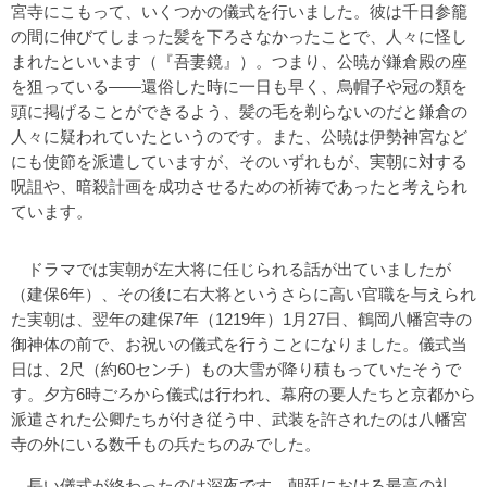
宮寺にこもって、いくつかの儀式を行いました。彼は千日参籠
の間に伸びてしまった髪を下ろさなかったことで、人々に怪し
まれたといいます（『吾妻鏡』）。つまり、公暁が鎌倉殿の座
を狙っている――還俗した時に一日も早く、烏帽子や冠の類を
頭に掲げることができるよう、髪の毛を剃らないのだと鎌倉の
人々に疑われていたというのです。また、公暁は伊勢神宮など
にも使節を派遣していますが、そのいずれもが、実朝に対する
呪詛や、暗殺計画を成功させるための祈祷であったと考えられ
ています。
ドラマでは実朝が左大将に任じられる話が出ていましたが
（建保6年）、その後に右大将というさらに高い官職を与えられ
た実朝は、翌年の建保7年（1219年）1月27日、鶴岡八幡宮寺の
御神体の前で、お祝いの儀式を行うことになりました。儀式当
日は、2尺（約60センチ）もの大雪が降り積もっていたそうで
す。夕方6時ごろから儀式は行われ、幕府の要人たちと京都から
派遣された公卿たちが付き従う中、武装を許されたのは八幡宮
寺の外にいる数千もの兵たちのみでした。
長い儀式が終わったのは深夜です。朝廷における最高の礼