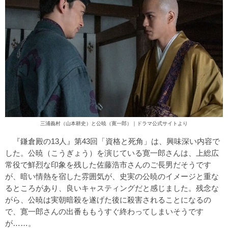
三浦義村（山本耕史）と公暁（寛一郎）｜
ドラマ公式サイト
より
『鎌倉殿の13人』第43回「資格と死角」は、興味深い内容で
した。公暁（こうぎょう）を演じている寛一郎さんは、上総広
常役で鮮烈な印象を残した佐藤浩市さんのご長男だそうです
が、暗い情熱を宿した雰囲気が、史実の公暁のイメージと重な
るところがあり、良いキャスティングだと感じました。残念な
がら、公暁は実朝暗殺を遂げた後に殺害されることになるの
で、寛一郎さんの出番ももうすぐ終わってしまいそうです
が……。