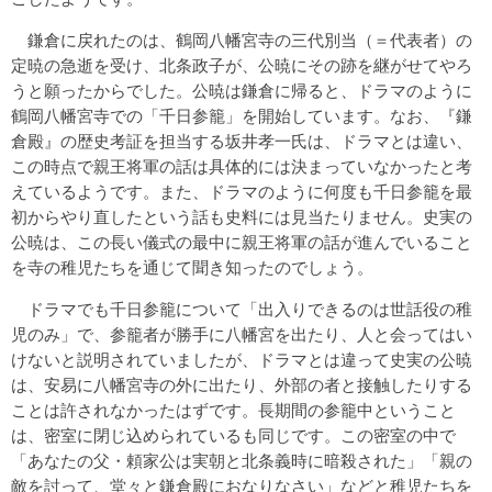
鎌倉に戻れたのは、鶴岡八幡宮寺の三代別当（＝代表者）の
定暁の急逝を受け、北条政子が、公暁にその跡を継がせてやろ
うと願ったからでした。公暁は鎌倉に帰ると、ドラマのように
鶴岡八幡宮寺での「千日参籠」を開始しています。なお、『鎌
倉殿』の歴史考証を担当する坂井孝一氏は、ドラマとは違い、
この時点で親王将軍の話は具体的には決まっていなかったと考
えているようです。また、ドラマのように何度も千日参籠を最
初からやり直したという話も史料には見当たりません。史実の
公暁は、この長い儀式の最中に親王将軍の話が進んでいること
を寺の稚児たちを通じて聞き知ったのでしょう。
ドラマでも千日参籠について「出入りできるのは世話役の稚
児のみ」で、参籠者が勝手に八幡宮を出たり、人と会ってはい
けないと説明されていましたが、ドラマとは違って史実の公暁
は、安易に八幡宮寺の外に出たり、外部の者と接触したりする
ことは許されなかったはずです。長期間の参籠中ということ
は、密室に閉じ込められているも同じです。この密室の中で
「あなたの父・頼家公は実朝と北条義時に暗殺された」「親の
敵を討って、堂々と鎌倉殿におなりなさい」などと稚児たちを