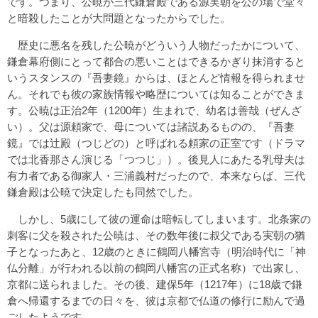
です。つまり、公暁が三代鎌倉殿である源実朝を公の場で堂々
と暗殺したことが大問題となったからでした。
歴史に悪名を残した公暁がどういう人物だったかについて、
鎌倉幕府側にとって都合の悪いことはできるかぎり抹消すると
いうスタンスの『吾妻鏡』からは、ほとんど情報を得られませ
ん。それでも彼の家族情報や略歴については知ることができま
す。公暁は正治2年（1200年）生まれで、幼名は善哉（ぜんざ
い）。父は源頼家で、母については諸説あるものの、『吾妻
鏡』では辻殿（つじどの）と呼ばれる頼家の正室です（ドラマ
では北香那さん演じる「つつじ」）。後見人にあたる乳母夫は
有力者である御家人・三浦義村だったので、本来ならば、三代
鎌倉殿は公暁で決定したも同然でした。
しかし、5歳にして彼の運命は暗転してしまいます。北条家の
刺客に父を殺された公暁は、その数年後に叔父である実朝の猶
子となったあと、12歳のときに鶴岡八幡宮寺（明治時代に「神
仏分離」が行われる以前の鶴岡八幡宮の正式名称）で出家し、
京都に送られました。その後、建保5年（1217年）に18歳で鎌
倉へ帰還するまでの日々を、彼は京都で仏道の修行に励んで過
ごしたようです。