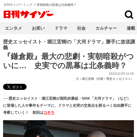
日刊サイゾー トップ
>
実朝暗殺の黒幕は北条義時？
日刊サイゾー
エンタメ
お笑い
ドラマ
社会
カルチャー
連載
歴史エッセイスト・堀江宏樹の「大河ドラマ」勝手に放送講
義
『鎌倉殿』最大の悲劇・実朝暗殺がつ
いに… 史実での黒幕は北条義時？
2022/11/20 11:00
文＝
堀江宏樹（作家／歴史エッセイスト）
──歴史エッセイスト・堀江宏樹が国民的番組・NHK「大河ドラマ」（など）
に登場した人や事件をテーマに、ドラマと史実の交差点を探るべく自由勝手に
考察していく！ 前回は
コチラ