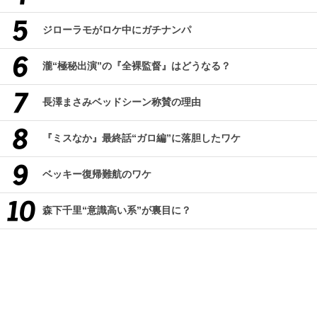
ジローラモがロケ中にガチナンパ
瀧“極秘出演”の『全裸監督』はどうなる？
長澤まさみベッドシーン称賛の理由
『ミスなか』最終話“ガロ編”に落胆したワケ
ベッキー復帰難航のワケ
森下千里“意識高い系”が裏目に？