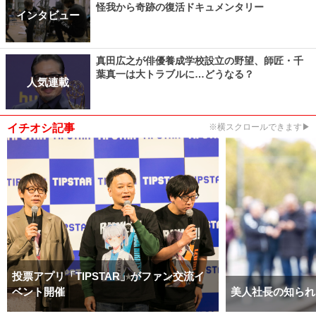
怪我から奇跡の復活ドキュメンタリー
インタビュー
真田広之が俳優養成学校設立の野望、師匠・千
葉真一は大トラブルに…どうなる？
人気連載
イチオシ記事
※横スクロールできます▶
投票アプリ「TIPSTAR」がファン交流イ
ベント開催
美人社長の知られ