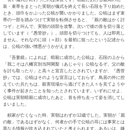
装・束帯をまとった実朝が儀式を終えて長い石段を下り始めた
とき、頭巾をかぶった公暁が襲いかかりました。公暁はまず束
帯の一部を踏みつけて実朝を転倒させると、「親の敵はかく討
つぞ」と叫んで、実朝の頭部を攻撃。次いで彼の首を切り落と
しています（『愚管抄』）。頭部を切りつけても、人は即死し
ません。それなのに頭（＝顔）を最初に狙ったという記述から
は、公暁の強い憎悪がうかがえます。
『吾妻鏡』によれば、暗殺に成功した公暁は、石段の上から
「我こそは八幡宮別当阿闍梨（あじゃり）公暁なるぞ。父の敵
を討ち取ったり」と高々と宣言したとされていますが、『愚管
抄』では、公暁はそのような宣言はしておらず、鳥居の外に控
えていた兵たちは、殺害現場から逃げてきた人々を見てようや
く事件が起きたことを知ったとされています。いずれにせよ、
公暁は実朝暗殺に成功したあと、首を持ち去って姿を消してし
まいました。
頼家が亡くなった時、実朝はわずか12歳でした。実朝が「親
の敵」であるはずがなく、何者かの手で公暁の耳には事実とは
異なる情報が吹き込まれていたと考えられます。あるいは、鎌