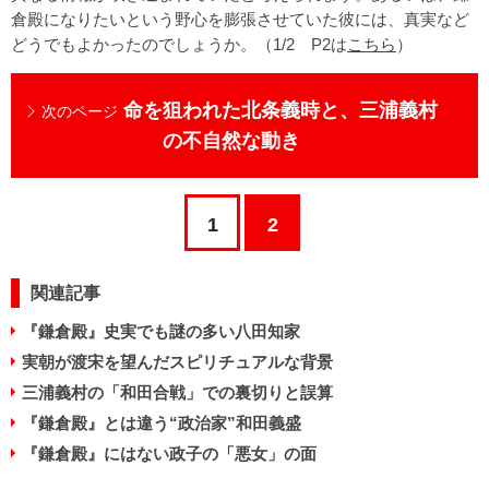
倉殿になりたいという野心を膨張させていた彼には、真実など
どうでもよかったのでしょうか。（1/2 P2は
こちら
）
命を狙われた北条義時と、三浦義村
次のページ
の不自然な動き
1
2
関連記事
『鎌倉殿』史実でも謎の多い八田知家
実朝が渡宋を望んだスピリチュアルな背景
三浦義村の「和田合戦」での裏切りと誤算
『鎌倉殿』とは違う“政治家”和田義盛
『鎌倉殿』にはない政子の「悪女」の面