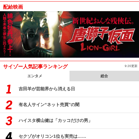
配給映画
サイゾー人気記事ランキング
9:20更新
エンタメ
総合
吉田羊が芸能界から消える日
有名人サイン“ネット売買”の闇
ハイスタ横山健は「カッコだけの男」
セクゾがオリコン1位も実売は……