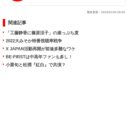
最終更新：
2023/01/04 06:00
関連記事
「工藤静香に篠原涼子」の崖っぷち度
2022大みそか特番視聴率戦争
X JAPAN活動再開が前途多難なワケ
BE:FIRSTは中高年ファンも多し！
小栗旬と松潤『紅白』で共演？