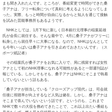
まも聞き入れたんです。ところが、番組変更で時間ができた桑
子アナは、フリー転身について真剣に考えるようになってしま
った。実際、もっと時間が自由になるからと知人を通じて接触
を試みた芸能事務所もあるようです。
NHKとしては、1月下旬に新しく日本銀行元理事の稲葉延雄
氏が会長に就任する。そんな最中で、4月に桑子アナがフリーに
転身したら就任早々に大事になる。なので、NHKはなんとして
も今年いっぱいは桑子アナを引き止めておきたいんです」（ス
ポーツ紙記者）
その稲葉氏が桑子アナをお気に入りで、局に残留すれば女性
アナとして初のNHK理事になれる可能性があると一部週刊誌が
報じている。しかしそもそも、桑子アナはNHKにそこまで執着
していないという話もある。
「桑子アナが担当している『クローズアップ現代』は、司会就
任後に視聴率が向上するなど人気は健在。しかし、桑子アナは
そこまで喜んでいないという話です。というのも、これまで
NHKで数々の大役を務めてきたことで、これ以上出たい番組も