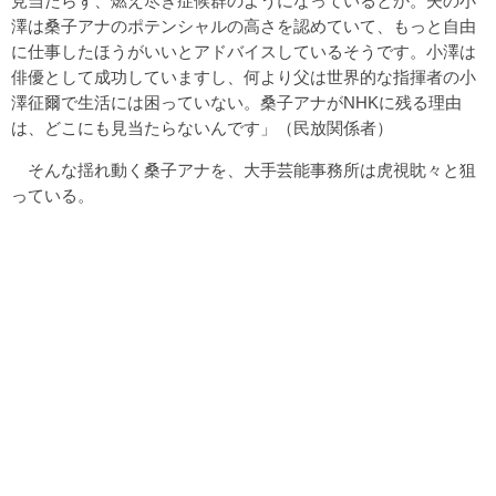
見当たらず、燃え尽き症候群のようになっているとか。夫の小
澤は桑子アナのポテンシャルの高さを認めていて、もっと自由
に仕事したほうがいいとアドバイスしているそうです。小澤は
俳優として成功していますし、何より父は世界的な指揮者の小
澤征爾で生活には困っていない。桑子アナがNHKに残る理由
は、どこにも見当たらないんです」（民放関係者）
そんな揺れ動く桑子アナを、大手芸能事務所は虎視眈々と狙
っている。