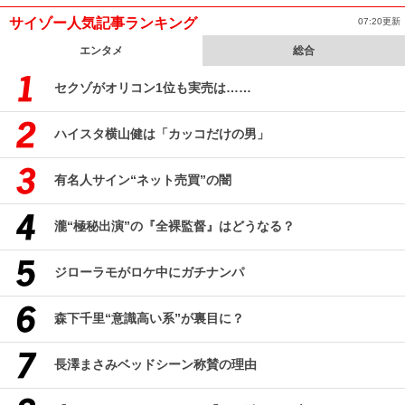
サイゾー人気記事ランキング
07:20更新
エンタメ
総合
セクゾがオリコン1位も実売は……
ハイスタ横山健は「カッコだけの男」
有名人サイン“ネット売買”の闇
瀧“極秘出演”の『全裸監督』はどうなる？
ジローラモがロケ中にガチナンパ
森下千里“意識高い系”が裏目に？
長澤まさみベッドシーン称賛の理由