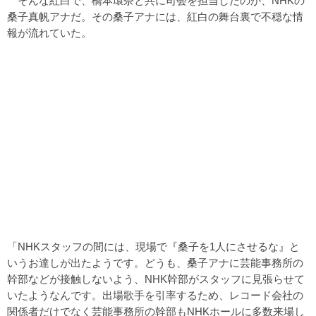
そんな紅白で、橋本環奈と共に司会を担当したのが、NHKの
桑子真帆アナだ。その桑子アナには、紅白の舞台裏で不穏な情
報が流れていた。
「NHKスタッフの間には、現場で『桑子を1人にさせるな』と
いうお達しが出たようです。どうも、桑子アナに芸能事務所の
幹部などが接触しないよう、NHK幹部がスタッフに見張らせて
いたようなんです。出場歌手を引率するため、レコード会社の
関係者だけでなく芸能事務所の幹部もNHKホールに多数来場し