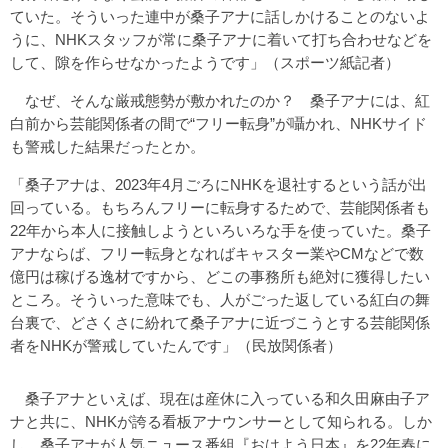
ていた。そういった連中が桑子アナに話しかけることのないよ
うに、NHKスタッフが常に桑子アナに着いて打ち合わせなどを
して、隙を作らせなかったようです」（スポーツ紙記者）
なぜ、そんな厳戒態勢が敷かれたのか？ 桑子アナには、紅
白前から芸能関係者の間で“フリー転身”が囁かれ、NHKサイド
も警戒した結果だったとか。
「桑子アナは、2023年4月ごろにNHKを退社するという話が出
回っている。もちろんフリーに転身するためで、芸能関係者も
22年から本人に接触しようといろいろな手を使っていた。桑子
アナならば、フリー転身となればキャスター業やCMなどで数
億円は稼げる逸材ですから、どこの事務所も絶対に獲得したい
ところ。そういった意味でも、人がごった返している紅白の舞
台裏で、どさくさに紛れて桑子アナに近づこうとする芸能関係
者をNHKが警戒していたんです」（民放関係者）
桑子アナといえば、現在は産休に入っている和久田麻由子ア
ナと共に、NHKが誇る看板アナウンサーとして知られる。しか
し、桑子アナが人気ニュース番組『おはよう日本』を22年春に