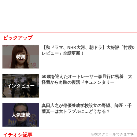
ピックアップ
【秋ドラマ、NHK大河、朝ドラ】大好評「忖度0
レビュー」全話更新！
特集
50歳を迎えたオートレーサー森且行に密着 大
怪我から奇跡の復活ドキュメンタリー
インタビュー
真田広之が俳優養成学校設立の野望、師匠・千
葉真一は大トラブルに…どうなる？
人気連載
イチオシ記事
※横スクロールできます▶