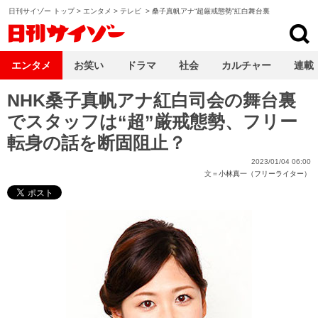
日刊サイゾー トップ
>
エンタメ
>
テレビ
>
桑子真帆アナ“超厳戒態勢”紅白舞台裏
日刊サイゾー
エンタメ
お笑い
ドラマ
社会
カルチャー
連載
NHK桑子真帆アナ紅白司会の舞台裏
でスタッフは“超”厳戒態勢、フリー
転身の話を断固阻止？
2023/01/04 06:00
文＝
小林真一（フリーライター）