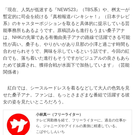
「現在、人気が低迷する『NEWS23』（TBS系）や、桝太一が
暫定的に司会を続ける『真相報道バンキシャ！』（日本テレビ
系）のキャスターポジションを取ると具体的に提示している芸
能事務所もあるようです。原稿読みも進行もうまい桑子アナ
は、NHKの先輩である有働由美子アナの路線で活躍できる可能
性が高い。桑子も、やりがいがあり旦那の小澤と過ごす時間も
合わせられそうで、興味を示しているという話です。今回の紅
白でも、落ち着いた進行もそうですがビジュアルの良さもあら
ためて披露され、獲得合戦が水面下で加熱しています」（芸能
関係者）
紅白では、シースルードレスを着るなどして大人の色気を見
せた桑子アナ。ファンは、もっとさまざまな番組で活躍する彼
女の姿を見たいところだろう。
小林真一（フリーライター）
テレビ局勤務を経て、フリーライターに。過去の仕事か
ら、ジャニーズやアイドルの裏側に精通している。
こばやししんいち