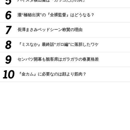
ハイスタ横山健は「カッコだけの男」
瀧“極秘出演”の『全裸監督』はどうなる？
長澤まさみベッドシーン称賛の理由
『ミスなか』最終話“ガロ編”に落胆したワケ
センバツ開幕も観客席はガラガラの春夏格差
『金カム』に必要なのは顔より筋肉？