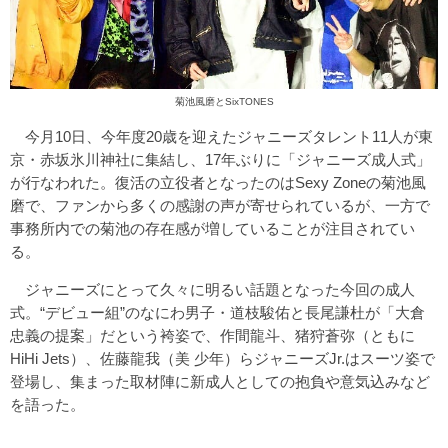
菊池風磨とSixTONES
今月10日、今年度20歳を迎えたジャニーズタレント11人が東
京・赤坂氷川神社に集結し、17年ぶりに「ジャニーズ成人式」
が行なわれた。復活の立役者となったのはSexy Zoneの菊池風
磨で、ファンから多くの感謝の声が寄せられているが、一方で
事務所内での菊池の存在感が増していることが注目されてい
る。
ジャニーズにとって久々に明るい話題となった今回の成人
式。“デビュー組”のなにわ男子・道枝駿佑と長尾謙杜が「大倉
忠義の提案」だという袴姿で、作間龍斗、猪狩蒼弥（ともに
HiHi Jets）、佐藤龍我（美 少年）らジャニーズJr.はスーツ姿で
登場し、集まった取材陣に新成人としての抱負や意気込みなど
を語った。