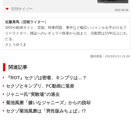
アルバムの...
日刊サイゾー
2022.06.06
佐藤勇馬（芸能ライター）
SNSや動画サイト、芸能、時事問題、事件など幅広いジャンルを手がけるフ
リーライター。雑誌へのレギュラー執筆から始まり、活動歴は15年以上にわ
たる。
さとうゆうま
最終更新：
2023/01/11 21:00
関連記事
『ROT』セクゾは密着、キンプリは…？
セクゾとキンプリ、FC動画に落差
ジャニー氏“実験場”の過去
菊池風磨「嫌いなジャニーズ」からの脱却
セクゾ菊池風磨は「男性版みちょぱ」!?