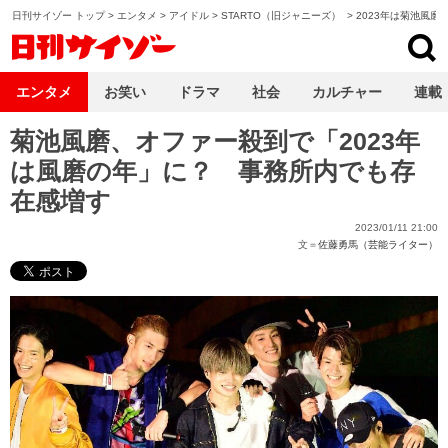
日刊サイゾー トップ
>
エンタメ
>
アイドル
>
STARTO（旧ジャニーズ）
>
2023年は菊池風磨
日刊サイゾー
エンタメ
お笑い
ドラマ
社会
カルチャー
連載
菊池風磨、オファー殺到で「2023年
は風磨の年」に？ 事務所内でも存
在感増す
2023/01/11 21:00
文＝
佐藤勇馬（芸能ライター）