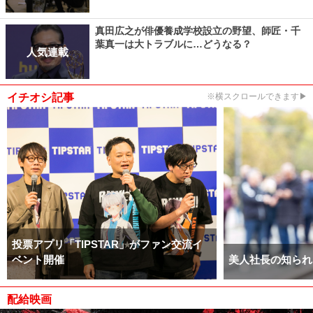
真田広之が俳優養成学校設立の野望、師匠・千
葉真一は大トラブルに…どうなる？
人気連載
イチオシ記事
※横スクロールできます▶
投票アプリ「TIPSTAR」がファン交流イ
ベント開催
美人社長の知られ
配給映画