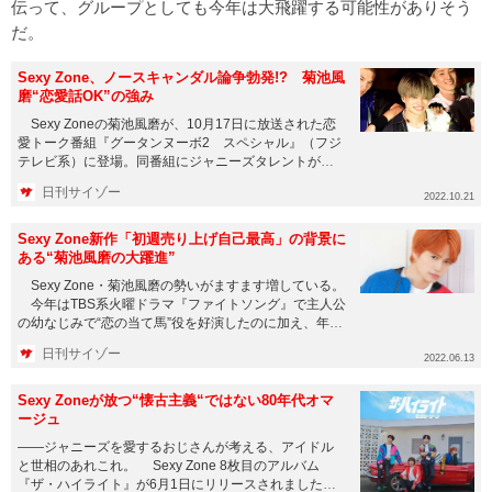
伝って、グループとしても今年は大飛躍する可能性がありそう
だ。
Sexy Zone、ノースキャンダル論争勃発!? 菊池風
磨“恋愛話OK”の強み
Sexy Zoneの菊池風磨が、10月17日に放送された恋
愛トーク番組『グータンヌーボ2 スペシャル』（フジ
テレビ系）に登場。同番組にジャニーズタレントが出
演するのは...
日刊サイゾー
2022.10.21
Sexy Zone新作「初週売り上げ自己最高」の背景に
ある“菊池風磨の大躍進”
Sexy Zone・菊池風磨の勢いがますます増している。
今年はTBS系火曜ドラマ『ファイトソング』で主人公
の幼なじみで“恋の当て馬”役を好演したのに加え、年内
公開...
日刊サイゾー
2022.06.13
Sexy Zoneが放つ“懐古主義“ではない80年代オマ
ージュ
――ジャニーズを愛するおじさんが考える、アイドル
と世相のあれこれ。 Sexy Zone 8枚目のアルバム
『ザ・ハイライト』が6月1日にリリースされました。