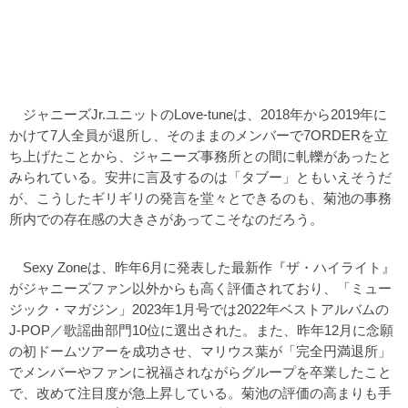
ジャニーズJr.ユニットのLove-tuneは、2018年から2019年に
かけて7人全員が退所し、そのままのメンバーで7ORDERを立
ち上げたことから、ジャニーズ事務所との間に軋轢があったと
みられている。安井に言及するのは「タブー」ともいえそうだ
が、こうしたギリギリの発言を堂々とできるのも、菊池の事務
所内での存在感の大きさがあってこそなのだろう。
Sexy Zoneは、昨年6月に発表した最新作『ザ・ハイライト』
がジャニーズファン以外からも高く評価されており、「ミュー
ジック・マガジン」2023年1月号では2022年ベストアルバムの
J-POP／歌謡曲部門10位に選出された。また、昨年12月に念願
の初ドームツアーを成功させ、マリウス葉が「完全円満退所」
でメンバーやファンに祝福されながらグループを卒業したこと
で、改めて注目度が急上昇している。菊池の評価の高まりも手