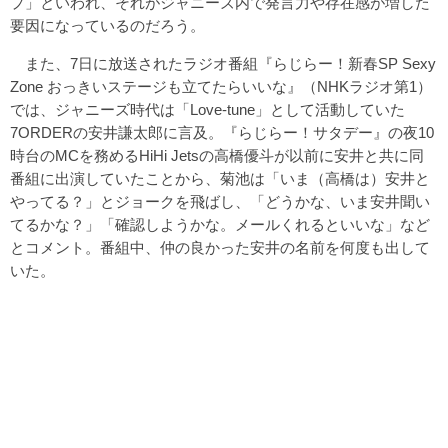
プ」といわれ、それがジャニーズ内で発言力や存在感が増した
要因になっているのだろう。
また、7日に放送されたラジオ番組『らじらー！新春SP Sexy
Zone おっきいステージも立てたらいいな』（NHKラジオ第1）
では、ジャニーズ時代は「Love-tune」として活動していた
7ORDERの安井謙太郎に言及。『らじらー！サタデー』の夜10
時台のMCを務めるHiHi Jetsの高橋優斗が以前に安井と共に同
番組に出演していたことから、菊池は「いま（高橋は）安井と
やってる？」とジョークを飛ばし、「どうかな、いま安井聞い
てるかな？」「確認しようかな。メールくれるといいな」など
とコメント。番組中、仲の良かった安井の名前を何度も出して
いた。