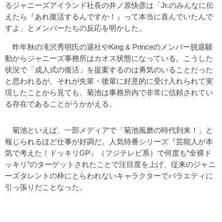
るジャニーズアイランド社長の井ノ原快彦は「Jr.のみんなに伝
えたら『あれ復活するんですか！』って本当に喜んでいたんで
すよ」とメンバーたちの反応を明かした。
昨年秋の滝沢秀明氏の退社やKing & Princeのメンバー脱退騒
動からジャニーズ事務所はカオス状態になっている。こうした
状況で「成人式の復活」を提案するのは勇気のいることだった
と思われるが、それが先輩・後輩に好意的に受け入れられて実
現したことから見ても、菊池は事務所内で非常に信頼されてい
る存在であることがうかがえる。
菊池といえば、一部メディアで「菊池風磨の時代到来！」と
報じられるほど仕事が好調だ。人気特番シリーズ『芸能人が本
気で考えた！ドッキリGP』（フジテレビ系）で何度も“全裸ド
ッキリ”のターゲットされたことで注目度を上げ、従来のジャニ
ーズタレントの枠にとらわれないキャラクターでバラエティに
引っ張りだことなった。