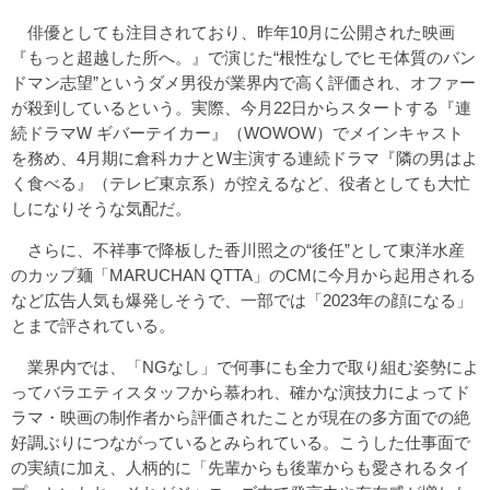
俳優としても注目されており、昨年10月に公開された映画
『もっと超越した所へ。』で演じた“根性なしでヒモ体質のバン
ドマン志望”というダメ男役が業界内で高く評価され、オファー
が殺到しているという。実際、今月22日からスタートする『連
続ドラマW ギバーテイカー』（WOWOW）でメインキャスト
を務め、4月期に倉科カナとW主演する連続ドラマ『隣の男はよ
く食べる』（テレビ東京系）が控えるなど、役者としても大忙
しになりそうな気配だ。
さらに、不祥事で降板した香川照之の“後任”として東洋水産
のカップ麺「MARUCHAN QTTA」のCMに今月から起用される
など広告人気も爆発しそうで、一部では「2023年の顔になる」
とまで評されている。
業界内では、「NGなし」で何事にも全力で取り組む姿勢によ
ってバラエティスタッフから慕われ、確かな演技力によってド
ラマ・映画の制作者から評価されたことが現在の多方面での絶
好調ぶりにつながっているとみられている。こうした仕事面で
の実績に加え、人柄的に「先輩からも後輩からも愛されるタイ