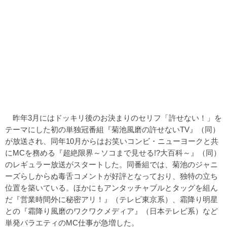
昨年3月にはドッキリ後のお決まりのセリフ「許せない！」を
テーマにした初の単独冠番組『菊池風磨の許せないTV』（同）
が放送され、同年10月からはお笑いコンビ・ニューヨークと共
にMCを務める『超絶限界～ソコまで見せる!?大百科～』（同）
のレギュラー放送がスタートした。同番組では、菊池のジャニ
ーズらしからぬ毒舌コメントが好評となっており、独特の立ち
位置を築いている。ほかにもアンタッチャブルとタッグを組ん
だ『営業時間外に秘密アリ！』（テレビ東京系）、霜降り明星
との『霜降り風磨のワクワクメディア』（日本テレビ系）など
単発バラエティのMC仕事が急増した。