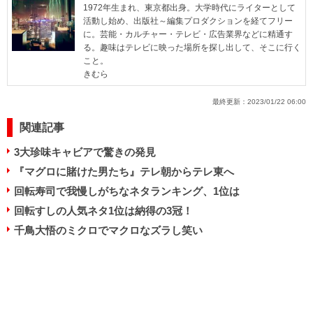
1972年生まれ、東京都出身。大学時代にライターとして
活動し始め、出版社～編集プロダクションを経てフリー
に。芸能・カルチャー・テレビ・広告業界などに精通す
る。趣味はテレビに映った場所を探し出して、そこに行く
こと。
きむら
最終更新：
2023/01/22 06:00
関連記事
3大珍味キャビアで驚きの発見
『マグロに賭けた男たち』テレ朝からテレ東へ
回転寿司で我慢しがちなネタランキング、1位は
回転すしの人気ネタ1位は納得の3冠！
千鳥大悟のミクロでマクロなズラし笑い