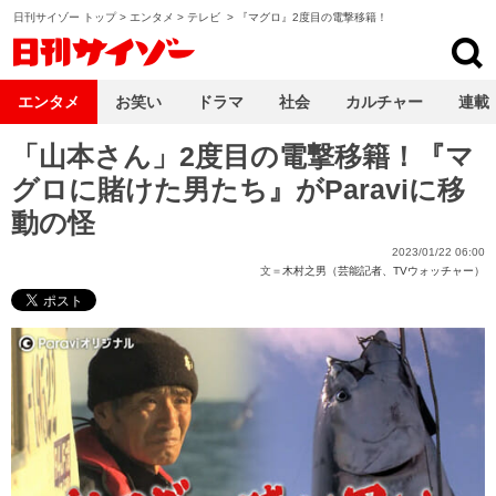
日刊サイゾー トップ
>
エンタメ
>
テレビ
>
『マグロ』2度目の電撃移籍！
日刊サイゾー
エンタメ
お笑い
ドラマ
社会
カルチャー
連載
「山本さん」2度目の電撃移籍！『マ
グロに賭けた男たち』がParaviに移
動の怪
2023/01/22 06:00
文＝
木村之男（芸能記者、TVウォッチャー）