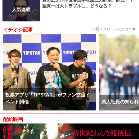
葉真一は大トラブルに…どうなる？
人気連載
イチオシ記事
※横スクロールできます▶
投票アプリ「TIPSTAR」がファン交流イ
ベント開催
美人社長の知られ
配給映画