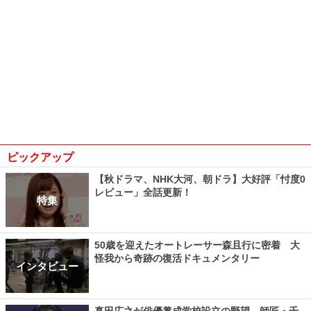
ピックアップ
【秋ドラマ、NHK大河、朝ドラ】大好評「忖度0
レビュー」全話更新！
特集
50歳を迎えたオートレーサー森且行に密着 大
怪我から奇跡の復活ドキュメンタリー
インタビュー
真田広之が俳優養成学校設立の野望、師匠・千