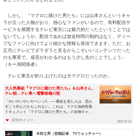
しかし、『マグロに賭けた男たち』には山本さんというキャ
ラが立った人物がおり、熱心なファンがいるので、有料配信サ
ービスを展開するテレビ東京には魅力的だったということでは
ないでしょうか。配信であれば放送時間の制約はなく、ディー
プなファンに向けてより細かな情報も発信できます。ただ、お
正月にテレビでダラダラと見るからこそいいコンテンツだった
のも事実で、成否がわかるのはもう少し先のことでしょう」
（キー局関係者）
テレビ東京が釣り上げたのは大マグロだったのか。
大人気番組『マグロに賭けた男たち』＆山本さん、
テレ朝→テレ東へ電撃移籍の怪
「やいやいやいやーいっ!!」──番組を見た人は、思わ
ずこう叫んだかもしれない。これは、マグロ漁師密着
ドキュメント『マグロに賭けた男たち』の名物キャラ
「山本さん」こと山本...
日刊サイゾー
2022.02.14
木村之男（芸能記者、TVウォッチャー）