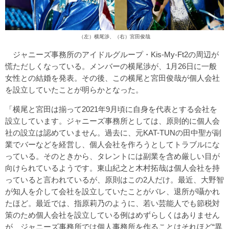
（左）横尾渉、（右）宮田俊哉
ジャニーズ事務所のアイドルグループ・Kis-My-Ft2の周辺が
慌ただしくなっている。メンバーの横尾渉が、1月26日に一般
女性との結婚を発表。その後、この横尾と宮田俊哉が個人会社
を設立していたことが明らかとなった。
「横尾と宮田は揃って2021年9月頃に自身を代表とする会社を
設立しています。ジャニーズ事務所としては、原則的に個人会
社の設立は認めていません。過去に、元KAT-TUNの田中聖が副
業でバーなどを経営し、個人会社を作ろうとしてトラブルにな
っている。そのときから、タレントには副業を含め厳しい目が
向けられているようです。東山紀之と木村拓哉は個人会社を持
っていると言われているが、原則はこの2人だけ。最近、大野智
が知人を介して会社を設立していたことがバレ、退所が囁かれ
たほど。最近では、指原莉乃のように、若い芸能人でも節税対
策のため個人会社を設立している例はめずらしくはありません
が、ジャニーズ事務所では個人事務所を作ることはそれほど“異