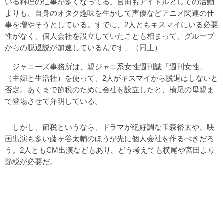
いる料理の仕事が多くなってる。宮田もアイドルとしての活動
よりも、自身のオタク趣味を生かして声優などアニメ関連の仕
事を増やそうとしている。すでに、2人ともキスマイにいる必要
性がなく、個人会社を設立していたことも相まって、グループ
からの脱退説が加速しているんです」（同上）
ジャニーズ事務所は、親ジャニ系女性週刊誌「週刊女性」
（主婦と生活社）を使って、2人がキスマイから脱退はしないと
否定。あくまで節税のために会社を設立したと、横尾の母親ま
で登場させて弁明している。
しかし、節税というなら、ドラマが絶好調な玉森裕太や、映
画出演も多い藤ヶ谷太輔のほうが先に個人会社を作るべきだろ
う。2人ともCM出演などもあり、どう考えても横尾や宮田より
節税が必要だ。