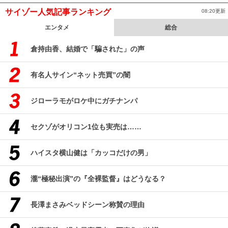
サイゾー人気記事ランキング
08:20更新
エンタメ
総合
倉持由香、結婚で「騙された」の声
有名人サイン“ネット売買”の闇
ジローラモがロケ中にガチナンパ
セクゾがオリコン1位も実売は……
ハイスタ横山健は「カッコだけの男」
瀧“極秘出演”の『全裸監督』はどうなる？
長澤まさみベッドシーン称賛の理由