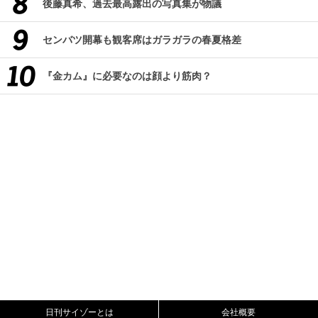
後藤真希、過去最高露出の写真集が物議
センバツ開幕も観客席はガラガラの春夏格差
『金カム』に必要なのは顔より筋肉？
日刊サイゾーとは
会社概要