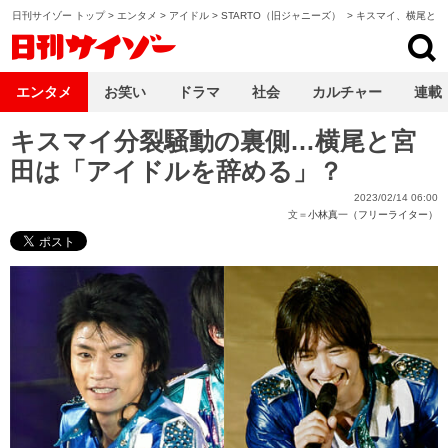
日刊サイゾー トップ
>
エンタメ
>
アイドル
>
STARTO（旧ジャニーズ）
>
キスマイ、横尾と宮
日刊サイゾー
エンタメ
お笑い
ドラマ
社会
カルチャー
連載
キスマイ分裂騒動の裏側…横尾と宮
田は「アイドルを辞める」？
2023/02/14 06:00
文＝
小林真一（フリーライター）