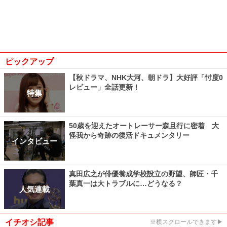
ピックアップ
【秋ドラマ、NHK大河、朝ドラ】大好評「忖度0
レビュー」全話更新！
特集
50歳を迎えたオートレーサー森且行に密着 大
怪我から奇跡の復活ドキュメンタリー
インタビュー
真田広之が俳優養成学校設立の野望、師匠・千
葉真一は大トラブルに…どうなる？
人気連載
イチオシ記事
※横スクロールできます▶