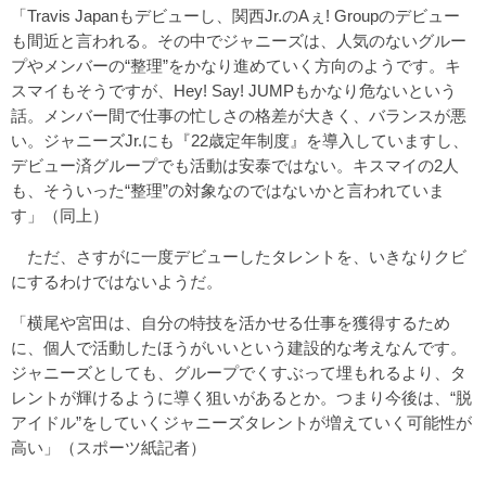
「Travis Japanもデビューし、関西Jr.のAぇ! Groupのデビュー
も間近と言われる。その中でジャニーズは、人気のないグルー
プやメンバーの“整理”をかなり進めていく方向のようです。キ
スマイもそうですが、Hey! Say! JUMPもかなり危ないという
話。メンバー間で仕事の忙しさの格差が大きく、バランスが悪
い。ジャニーズJr.にも『22歳定年制度』を導入していますし、
デビュー済グループでも活動は安泰ではない。キスマイの2人
も、そういった“整理”の対象なのではないかと言われていま
す」（同上）
ただ、さすがに一度デビューしたタレントを、いきなりクビ
にするわけではないようだ。
「横尾や宮田は、自分の特技を活かせる仕事を獲得するため
に、個人で活動したほうがいいという建設的な考えなんです。
ジャニーズとしても、グループでくすぶって埋もれるより、タ
レントが輝けるように導く狙いがあるとか。つまり今後は、“脱
アイドル”をしていくジャニーズタレントが増えていく可能性が
高い」（スポーツ紙記者）