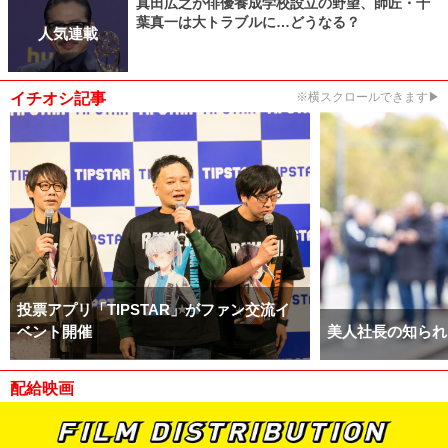
真田広之が俳優養成学校設立の野望、師匠・千
葉真一は大トラブルに…どうなる？
人気連載
イチオシ記事
※横スクロールできます▶
投票アプリ「TIPSTAR」がファン交流イ
ベント開催
美人社長の知られ
配給映画