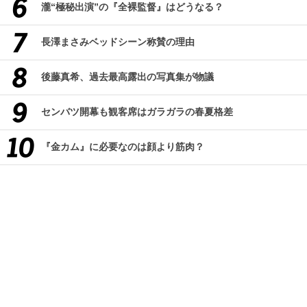
瀧“極秘出演”の『全裸監督』はどうなる？
長澤まさみベッドシーン称賛の理由
後藤真希、過去最高露出の写真集が物議
センバツ開幕も観客席はガラガラの春夏格差
『金カム』に必要なのは顔より筋肉？