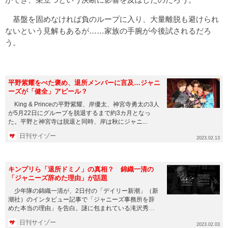
基盤を固めなければ負のループに入り、大量離脱も避けられ
ないという見解もあるが……家族の手腕が今後試されるだろ
う。
平野紫耀をべた褒め、退所メンバーに言及…ジャニ
ーズが「健全」アピール？
King & Princeの平野紫耀、岸優太、神宮寺勇太の3人
が5月22日にグループを脱退するまで約3カ月となっ
た。平野と神宮寺は脱退と同時、岸は秋にジャニ...
日刊サイゾー
2023.02.13
キンプリら「退所ドミノ」の真相？ 錦織一清の
「ジャニーズ辞めた理由」が話題
少年隊の錦織一清が、2日付の「デイリー新潮」（新
潮社）のインタビュー記事で「ジャニーズ事務所を辞
めた本当の理由」を告白。謎に包まれている滝沢秀明
氏の退社やKing &...
日刊サイゾー
2023.02.03