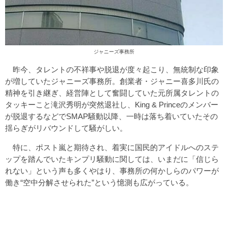
ジャニーズ事務所
昨今、タレントの不祥事や脱退が度々起こり、無統制な印象
が増していたジャニーズ事務所。創業者・ジャニー喜多川氏の
精神を引き継ぎ、経営陣として奮闘していた元所属タレントの
タッキーこと滝沢秀明が突然退社し、King & Princeのメンバー
が脱退するなどでSMAP騒動以降、一時は落ち着いていたその
揺らぎがリバウンドして騒がしい。
特に、ポスト嵐と期待され、着実に国民的アイドルへのステ
ップを踏んでいたキンプリ騒動に関しては、いまだに「信じら
れない」という声も多くやはり、事務所の何かしらのパワーが
働き“空中分解させられた”という憶測も広がっている。