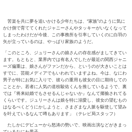
苦楽を共に夢を追いかける少年たちは、“家族”のように気に
かけ側で育ててくれたジャニーさんやタッキーがいなくなって
しまったわけだが今後、この事務所を引率していくのに白羽の
矢が立っているのは、やっぱり家族のようだ。
「このところ、ジュリーさんの娘さんの存在感がましてきてい
ます。もともと、業界内では有名人でしたが最近の関西ジャニ
ーズ偏重は、娘さんがファンだから、というのが大きいことは
すでに、芸能メディアでもいわれていますよね。今は、なにわ
男子が特にお気に入りで、彼らの重用も彼女の目に期待しての
こととか。若者に人気の道枝駿佑くんを推しているようで、裏
では『将来結婚でもさせるんじゃないか』なんて揶揄されてる
くらいです。ジュリーさんは娘を特に溺愛し、彼女の望むもの
はなるべくどうにかしようと、さまざまな人脈を駆使して望み
を叶えているなんて噂もあります」（テレビ局スタッフ）
たしかにデビューから怒涛の勢いで、映画出演などがきまっ
ているなにわ男子。