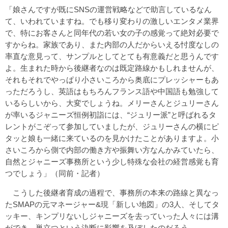
「娘さんですが既にSNSの運営戦略などで助言しているなん
て、いわれていますね。でも移り変わりの激しいエンタメ業界
で、特にお客さんと同年代の若い女の子の感覚って絶対必要で
すからね。家族であり、また内部の人だからいえる忖度なしの
率直な意見って、サンプルとしてとても有意義だと思うんです
よ。生まれた時から後継者なのは既定路線かもしれませんが、
それもそれでやっぱり小さいころから奥底にプレッシャーもあ
っただろうし、英語はもちろんフランス語や中国語も勉強して
いるらしいから、大変でしょうね。メリーさんとジュリーさん
が率いるジャニーズ恒例初詣には、“ジュリー派”と呼ばれるタ
レントがこぞって参加していましたが、ジュリーさんの横にピ
タッと娘も一緒に来ているのを見かけたことがありますよ。小
さいころから側で内部の働き方や振舞い方なんかみていたら、
自然とジャニーズ事務所という少し特殊な会社の経営感覚も育
つでしょう」（同前・記者）
こうした後継者育成の過程で、事務所の本来の路線と異なっ
たSMAPの元マネージャー&現「新しい地図」の3人、そしてタ
ッキー、キンプリないしジャニーズを去っていった人々には溝
ができ、巣立つという決断に影響を及ぼしたのだろう。