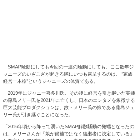
SMAP騒動にしても今回の一連の騒動にしても、ここ数年ジ
ャニーズのいざこざが起きる際にいつも露呈するのは、 “家族
経営一本槍”というジャニーズの体質である。
2019年にジャニー喜多川氏、その後に経営を引き継いだ実姉
の藤島メリー氏を2021年に亡くし、日本のエンタメを象徴する
巨大芸能プロダクションは、故・メリー氏の娘である藤島ジュ
リー氏が引き継ぐことになった。
「2016年頃から降って湧いたSMAP解散騒動の発端となったの
は、メリーさんが『娘が候補ではなく後継者に決定している』