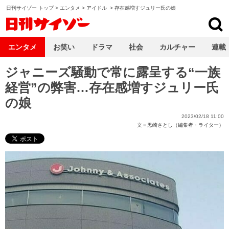
日刊サイゾー トップ
>
エンタメ
>
アイドル
>
存在感増すジュリー氏の娘
日刊サイゾー
エンタメ
お笑い
ドラマ
社会
カルチャー
連載
ジャニーズ騒動で常に露呈する“一族
経営”の弊害…存在感増すジュリー氏
の娘
2023/02/18 11:00
文＝
黒崎さとし（編集者・ライター）