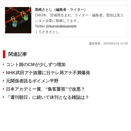
黒崎さとし（編集者・ライター）
1983年、茨城県生まれ。ライター・編集者。普段は某エ
ンタメ企業に勤務してます。
Twitter:
@kurosakisatoshi
くろさきさとし
最終更新：
2023/02/18 11:00
関連記事
コント師のCMが少しずつ増加
NHK武田アナ抜擢に日テレ局アナ不満爆発
元関係者語るボイメン平野
日本アカデミー賞、“集客重視”で改悪？
「週刊朝日」に続いて休刊となる雑誌は？