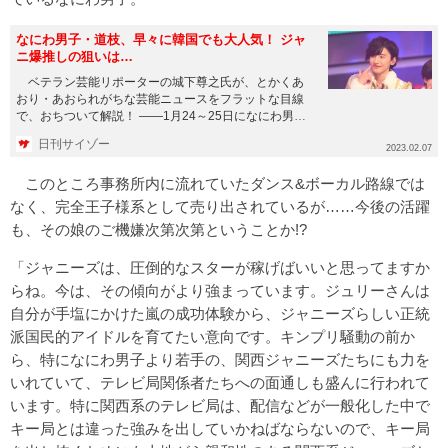
なにわ男子・道枝、早々に韓国でも大人気！ ジャ
ニ爆推しの狙いは…
ベテラン芸能リポーターの城下尊之氏が、とかくあ
おり・あおられがちな芸能ニュースをフラットな目線
で、おちついて解説！ ――1月24～25日になにわ男子
の道枝駿佑が韓国を...
日刊サイゾー
2023.02.07
このところ事務所内に流れていたダンス&ボーカル路線では
なく、完全王子様系として売り出されているが……今後の活躍
も、その娘のご機嫌次第次第ということか!?
「ジャニーズは、圧倒的なスターが稼げばいいと思ってますか
らね。今は、その傾向がより強まっています。ジュリーさんは
自分が手塩にかけた嵐の成功体験から、ジャニーズらしい正統
派国民的アイドルを育てたい意向です。キンプリ騒動の前か
ら、特になにわ男子より若手の、関西ジャニーズたちにも力を
いれていて、テレビ局関係者たちへの面通しも盛んに行われて
います。特に関西系のテレビ局は、配信などが一般化した中で
キー局とは違った強みを出していかねばならないので、キー局