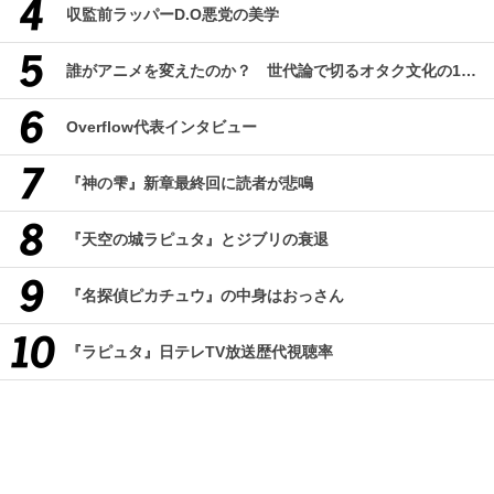
収監前ラッパーD.O悪党の美学
誰がアニメを変えたのか？ 世代論で切るオタク文化の10年、そして50年
Overflow代表インタビュー
『神の雫』新章最終回に読者が悲鳴
『天空の城ラピュタ』とジブリの衰退
『名探偵ピカチュウ』の中身はおっさん
『ラピュタ』日テレTV放送歴代視聴率