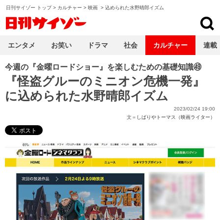
日刊サイゾー トップ
>
カルチャー
>
映画
>
込められた水野晴郎イズム
日刊サイゾー
エンタメ
お笑い
ドラマ
社会
カルチャー
連載
今週の『金曜ロードショー』を楽しむための基礎知識㊾
『怪盗グルーのミニオン危機一発』
に込められた水野晴郎イズム
2023/02/24 19:00
文＝
しばりやトーマス（映画ライター）