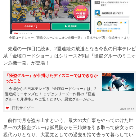
金曜ロードショー『怪盗グルーのミニオン危機一発』（日本テレビ系）公式サイトより
先週の一作目に続き、2週連続の放送となる今夜の日本テレビ
系『金曜ロードショー』はシリーズ2作目『怪盗グルーのミニオ
ン危機一発』が登場！
『怪盗グルー』が仕掛けたディズニーではできなか
ったこと
今週からの日本テレビ系『金曜ロードショー』は、2
週連続ミニオンズだ！ まずはシリーズ一作目の『怪盗
グルーと月泥棒』をご覧ください。悪党グルーがかわ
いい（？）子分のミニ...
日刊サイゾー
2023.02.17
前作で月を盗み出すという、最大の大仕事をやってのけた世
界一の大怪盗グルーは孤児院から三姉妹を引き取って彼女らの
親代わりとなり、大悪党としての過去を捨て去って暮らしてい