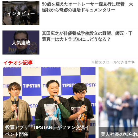
50歳を迎えたオートレーサー森且行に密着 大
怪我から奇跡の復活ドキュメンタリー
インタビュー
真田広之が俳優養成学校設立の野望、師匠・千
葉真一は大トラブルに…どうなる？
人気連載
イチオシ記事
※横スクロールできます▶
投票アプリ「TIPSTAR」がファン交流イ
ベント開催
美人社長の知られ