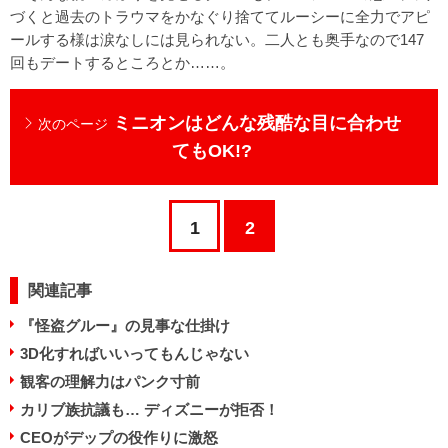
づくと過去のトラウマをかなぐり捨ててルーシーに全力でアピ
ールする様は涙なしには見られない。二人とも奥手なので147
回もデートするところとか……。
ミニオンはどんな残酷な目に合わせ
次のページ
てもOK!?
1
2
関連記事
『怪盗グルー』の見事な仕掛け
3D化すればいいってもんじゃない
観客の理解力はパンク寸前
カリブ族抗議も… ディズニーが拒否！
CEOがデップの役作りに激怒