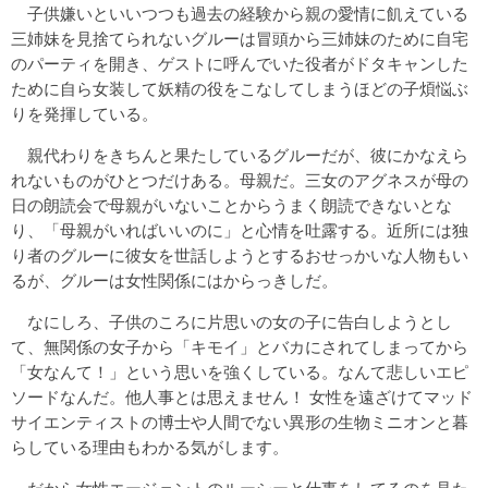
子供嫌いといいつつも過去の経験から親の愛情に飢えている
三姉妹を見捨てられないグルーは冒頭から三姉妹のために自宅
のパーティを開き、ゲストに呼んでいた役者がドタキャンした
ために自ら女装して妖精の役をこなしてしまうほどの子煩悩ぶ
りを発揮している。
親代わりをきちんと果たしているグルーだが、彼にかなえら
れないものがひとつだけある。母親だ。三女のアグネスが母の
日の朗読会で母親がいないことからうまく朗読できないとな
り、「母親がいればいいのに」と心情を吐露する。近所には独
り者のグルーに彼女を世話しようとするおせっかいな人物もい
るが、グルーは女性関係にはからっきしだ。
なにしろ、子供のころに片思いの女の子に告白しようとし
て、無関係の女子から「キモイ」とバカにされてしまってから
「女なんて！」という思いを強くしている。なんて悲しいエピ
ソードなんだ。他人事とは思えません！ 女性を遠ざけてマッド
サイエンティストの博士や人間でない異形の生物ミニオンと暮
らしている理由もわかる気がします。