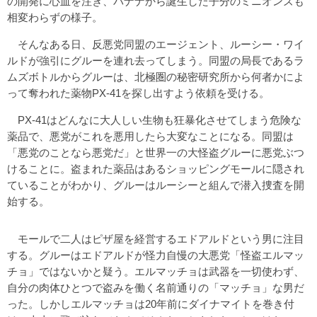
の開発に心血を注ぎ、バナナから誕生した子分のミニオンズも
相変わらずの様子。
そんなある日、反悪党同盟のエージェント、ルーシー・ワイ
ルドが強引にグルーを連れ去ってしまう。同盟の局長であるラ
ムズボトルからグルーは、北極圏の秘密研究所から何者かによ
って奪われた薬物PX-41を探し出すよう依頼を受ける。
PX-41はどんなに大人しい生物も狂暴化させてしまう危険な
薬品で、悪党がこれを悪用したら大変なことになる。同盟は
「悪党のことなら悪党だ」と世界一の大怪盗グルーに悪党ぶつ
けることに。盗まれた薬品はあるショッピングモールに隠され
ていることがわかり、グルーはルーシーと組んで潜入捜査を開
始する。
モールで二人はピザ屋を経営するエドアルドという男に注目
する。グルーはエドアルドが怪力自慢の大悪党「怪盗エルマッ
チョ」ではないかと疑う。エルマッチョは武器を一切使わず、
自分の肉体ひとつで盗みを働く名前通りの「マッチョ」な男だ
った。しかしエルマッチョは20年前にダイナマイトを巻き付