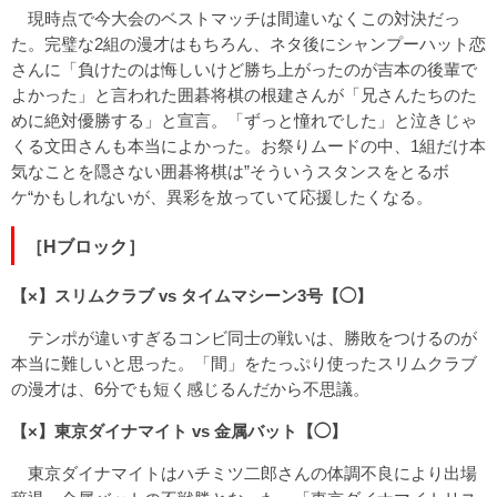
現時点で今大会のベストマッチは間違いなくこの対決だっ
た。完璧な2組の漫才はもちろん、ネタ後にシャンプーハット恋
さんに「負けたのは悔しいけど勝ち上がったのが吉本の後輩で
よかった」と言われた囲碁将棋の根建さんが「兄さんたちのた
めに絶対優勝する」と宣言。「ずっと憧れでした」と泣きじゃ
くる文田さんも本当によかった。お祭りムードの中、1組だけ本
気なことを隠さない囲碁将棋は”そういうスタンスをとるボ
ケ“かもしれないが、異彩を放っていて応援したくなる。
［Hブロック］
【×】スリムクラブ vs タイムマシーン3号【◯】
テンポが違いすぎるコンビ同士の戦いは、勝敗をつけるのが
本当に難しいと思った。「間」をたっぷり使ったスリムクラブ
の漫才は、6分でも短く感じるんだから不思議。
【×】東京ダイナマイト vs 金属バット【◯】
東京ダイナマイトはハチミツ二郎さんの体調不良により出場