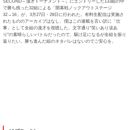
SECOND～漫才トーナメント～』にエントリーした133組の中
で勝ち残った32組による「開幕戦ノックアウトステージ
32→16」が、3月27日・28日に行われた。有料生配信は実施さ
れたもののアーカイブはなし、僕はこの連載を言い訳に「仕
事」として全組の漫才を視聴した。文字通り”笑いあり涙あ
り”の素晴らしいバトルだったので、駆け足になるが全組を振り
返りたい。勝ち進んだ組のネタバレはないのでご安心を。