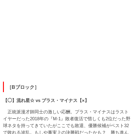
［Bブロック］
【◯】流れ星☆ vs プラス・マイナス【×】
正統派漫才師同士の激しい応酬。プラス・マイナスはラスト
イヤーだった2018年の『M-1』敗者復活で惜しくも2位だった野
球ネタを持ってきていたがここでも敗退、優勝候補がベスト32
で敗れる波乱。もしや事実上の決勝戦だったかも？ 勝ち進ん