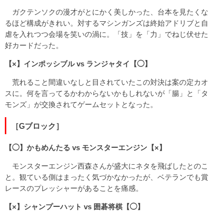
ガクテンソクの漫才がとにかく美しかった、台本を見たくな
るほど構成がきれい。対するマシンガンズは終始アドリブと自
虐を入れつつ会場を笑いの渦に。「技」を「力」でねじ伏せた
好カードだった。
【×】インポッシブル vs ランジャタイ【◯】
荒れること間違いなしと目されていたこの対決は案の定カオ
スに。何を言ってるかわからないかもしれないが「腸」と「タ
モンズ」が交換されてゲームセットとなった。
［Gブロック］
【◯】かもめんたる vs モンスターエンジン【×】
モンスターエンジン西森さんが盛大にネタを飛ばしたとのこ
と。観ている側はまったく気づかなかったが、ベテランでも賞
レースのプレッシャーがあることを痛感。
【×】シャンプーハット vs 囲碁将棋【◯】