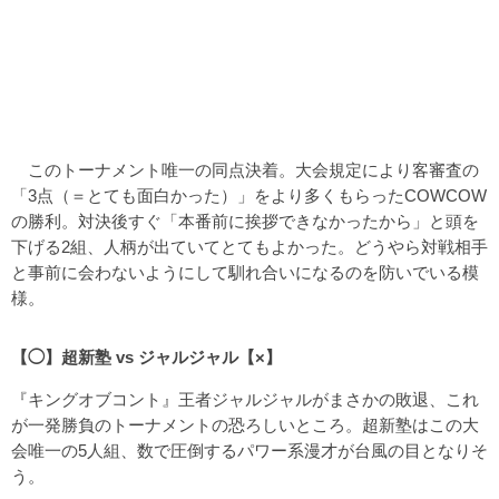
このトーナメント唯一の同点決着。大会規定により客審査の
「3点（＝とても面白かった）」をより多くもらったCOWCOW
の勝利。対決後すぐ「本番前に挨拶できなかったから」と頭を
下げる2組、人柄が出ていてとてもよかった。どうやら対戦相手
と事前に会わないようにして馴れ合いになるのを防いでいる模
様。
【◯】超新塾 vs ジャルジャル【×】
『キングオブコント』王者ジャルジャルがまさかの敗退、これ
が一発勝負のトーナメントの恐ろしいところ。超新塾はこの大
会唯一の5人組、数で圧倒するパワー系漫才が台風の目となりそ
う。