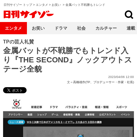
日刊サイゾー トップ
>
エンタメ
>
お笑い
>
金属バット不戦勝もトレンド
日刊サイゾー
エンタメ
お笑い
ドラマ
社会
カルチャー
連載
TPの芸人礼賛
金属バットが不戦勝でもトレンド入
り『THE SECOND』ノックアウトス
テージ全貌
2023/04/06 12:00
文＝
高橋雄作(TP、プロデューサー・作家・社長)