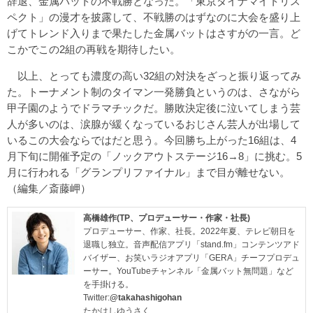
辞退、金属バットの不戦勝となった。「東京ダイナマイトリス
ペクト」の漫才を披露して、不戦勝のはずなのに大会を盛り上
げてトレンド入りまで果たした金属バットはさすがの一言。ど
こかでこの2組の再戦を期待したい。
以上、とっても濃度の高い32組の対決をざっと振り返ってみ
た。トーナメント制のタイマン一発勝負というのは、さながら
甲子園のようでドラマチックだ。勝敗決定後に泣いてしまう芸
人が多いのは、涙腺が緩くなっているおじさん芸人が出場して
いるこの大会ならではだと思う。今回勝ち上がった16組は、4
月下旬に開催予定の「ノックアウトステージ16→8」に挑む。5
月に行われる「グランプリファイナル」まで目が離せない。
（編集／斎藤岬）
高橋雄作(TP、プロデューサー・作家・社長)
プロデューサー、作家、社長。2022年夏、テレビ朝日を
退職し独立。音声配信アプリ「stand.fm」コンテンツアド
バイザー、お笑いラジオアプリ「GERA」チーフプロデュ
ーサー。YouTubeチャンネル「金属バット無問題」など
を手掛ける。
Twitter:
@takahashigohan
たかはしゆうさく