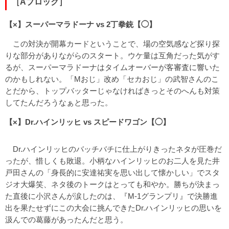
［Aブロック］
【×】スーパーマラドーナ vs 2丁拳銃【◯】
この対決が開幕カードということで、場の空気感など探り探
りな部分がありながらのスタート。ウケ量は互角だった気がす
るが、スーパーマラドーナはタイムオーバーが客審査に響いた
のかもしれない。「Mおじ」改め「セカおじ」の武智さんのこ
とだから、トップバッターじゃなければきっとそのへんも対策
してたんだろうなぁと思った。
【×】Dr.ハインリッヒ vs スピードワゴン【◯】
Dr.ハインリッヒのバッチバチに仕上がりきったネタが圧巻だ
ったが、惜しくも敗退。小柄なハインリッヒのお二人を見た井
戸田さんの「身長的に安達祐実を思い出して懐かしい」でスタ
ジオ大爆笑、ネタ後のトークはとっても和やか。勝ちが決まっ
た直後に小沢さんが涙したのは、『M-1グランプリ』で決勝進
出を果たせずにこの大会に挑んできたDr.ハインリッヒの思いを
汲んでの葛藤があったんだと思う。