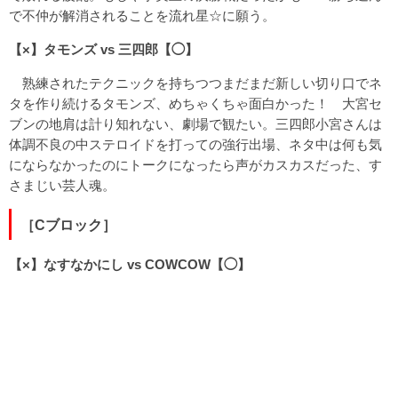
で不仲が解消されることを流れ星☆に願う。
【×】タモンズ vs 三四郎【◯】
熟練されたテクニックを持ちつつまだまだ新しい切り口でネ
タを作り続けるタモンズ、めちゃくちゃ面白かった！ 大宮セ
ブンの地肩は計り知れない、劇場で観たい。三四郎小宮さんは
体調不良の中ステロイドを打っての強行出場、ネタ中は何も気
にならなかったのにトークになったら声がカスカスだった、す
さまじい芸人魂。
［Cブロック］
【×】なすなかにし vs COWCOW【◯】