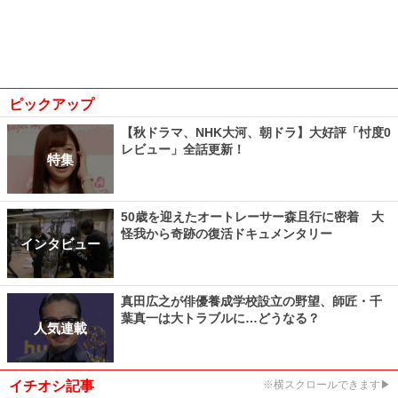
ピックアップ
【秋ドラマ、NHK大河、朝ドラ】大好評「忖度0
レビュー」全話更新！
特集
50歳を迎えたオートレーサー森且行に密着 大
怪我から奇跡の復活ドキュメンタリー
インタビュー
真田広之が俳優養成学校設立の野望、師匠・千
葉真一は大トラブルに…どうなる？
人気連載
イチオシ記事
※横スクロールできます▶