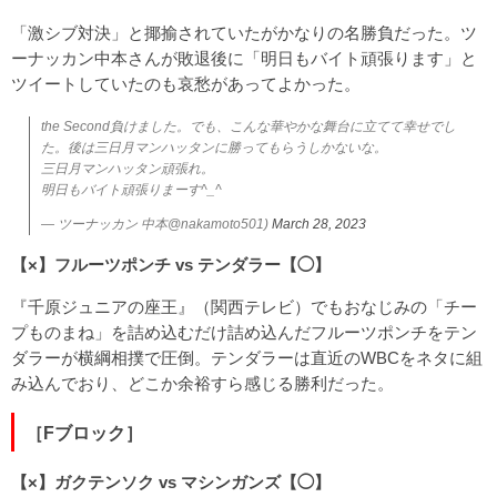
「激シブ対決」と揶揄されていたがかなりの名勝負だった。ツ
ーナッカン中本さんが敗退後に「明日もバイト頑張ります」と
ツイートしていたのも哀愁があってよかった。
the Second負けました。でも、こんな華やかな舞台に立てて幸せでし
た。後は三日月マンハッタンに勝ってもらうしかないな。
三日月マンハッタン頑張れ。
明日もバイト頑張りまーす^_^
— ツーナッカン 中本@nakamoto501)
March 28, 2023
【×】フルーツポンチ vs テンダラー【◯】
『千原ジュニアの座王』（関西テレビ）でもおなじみの「チー
プものまね」を詰め込むだけ詰め込んだフルーツポンチをテン
ダラーが横綱相撲で圧倒。テンダラーは直近のWBCをネタに組
み込んでおり、どこか余裕すら感じる勝利だった。
［Fブロック］
【×】ガクテンソク vs マシンガンズ【◯】