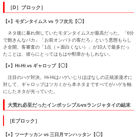
［D］ブロック］
【×】モダンタイムス vs ラフ次元【◯】
ネタ後に暴れ倒していたモダンタイムスが最高だった。「6分
で飽きんなバカ」「お前オンバトの客だろ」という悪態もらし
さ全開。客審査の「1点（＝面白くない）」が10人で最多だっ
たことは、彼らにとってはもはや勲章かもしれない。
【×】Hi-Hi vs ギャロップ【◯】
注目のハゲ対決。Hi-Hiはハゲいじりほぼなしの正統派漫才に
対して、ギャロップはツカミから本ネタまですべてがハゲを軸
にしたネタが光っていた。
大荒れ必至だったインポッシブルvsランジャタイの結末
［Eブロック］
【×】ツーナッカン vs 三日月マンハッタン【◯】