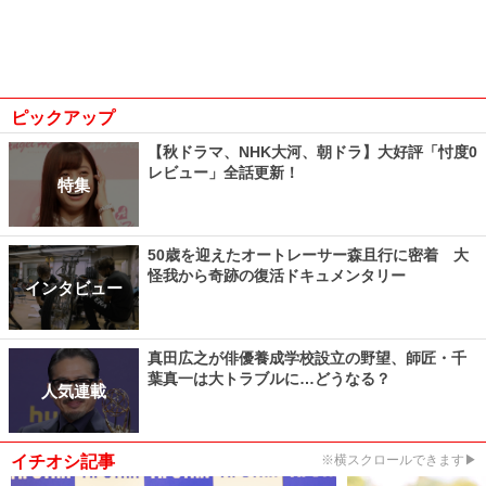
ピックアップ
【秋ドラマ、NHK大河、朝ドラ】大好評「忖度0
レビュー」全話更新！
特集
50歳を迎えたオートレーサー森且行に密着 大
怪我から奇跡の復活ドキュメンタリー
インタビュー
真田広之が俳優養成学校設立の野望、師匠・千
葉真一は大トラブルに…どうなる？
人気連載
イチオシ記事
※横スクロールできます▶