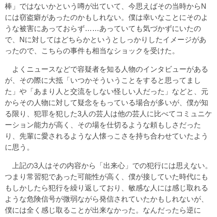
棒」ではないかという噂が出ていて、今思えばその当時からN
には窃盗癖があったのかもしれない。僕は幸いなことにそのよ
うな被害にあっておらず……あっていても気づかずにいたの
で、Nに対してはどちらかというとしっかりしたイメージがあ
ったので、こちらの事件も相当なショックを受けた。
よくニュースなどで容疑者を知る人物のインタビューがある
が、その際に大抵「いつかそういうことをすると思ってまし
た」や「あまり人と交流をしない怪しい人だった」などと、元
からその人物に対して疑念をもっている場合が多いが、僕が知
る限り、犯罪を犯した3人の芸人は他の芸人に比べてコミュニケ
ーション能力が高く、その場を仕切るような頼もしさだった
り、先輩に愛されるような人懐っこさを持ち合わせていたよう
に思う。
上記の3人はその内容から「出来心」での犯行には思えない。
つまり常習犯であった可能性が高く、僕が接していた時代にも
もしかしたら犯行を繰り返しており、敏感な人には感じ取れる
ような危険信号が微弱ながら発信されていたかもしれないが、
僕には全く感じ取ることが出来なかった。なんだったら逆に