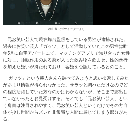
檜山豊 公式ツイッターより
元お笑い芸人で現在舞台監督をしている男性が逮捕された。
過去にお笑い芸人「ガッツ」として活動していたこの男性は昨
年5月に自宅アパートにて、マッチングアプリで知り合った女性
に対し、睡眠作用のある薬が入った飲み物を飲ませ、性的暴行
を加えた疑いが持たれており、容疑を否認しているとのこと。
「ガッツ」という芸人さんを調べてみようと思い検索してみた
があまり情報が得られなかった。サラッと調べただけなのでど
の程度活躍していた方なのかはわからないが、そこまで露出し
ていなかったとお見受けする。それでも「元お笑い芸人」とい
う肩書は注目されやすく、元お笑い芸人というだけでその方自
体が少し世間からズレた非常識な人間に感じてしまう部分があ
る。