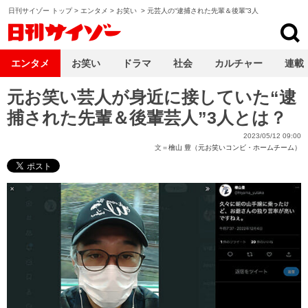
日刊サイゾー トップ
>
エンタメ
>
お笑い
>
元芸人の“逮捕された先輩＆後輩”3人
日刊サイゾー
エンタメ
お笑い
ドラマ
社会
カルチャー
連載
元お笑い芸人が身近に接していた“逮
捕された先輩＆後輩芸人”3人とは？
2023/05/12 09:00
文＝
檜山 豊（元お笑いコンビ・ホームチーム）