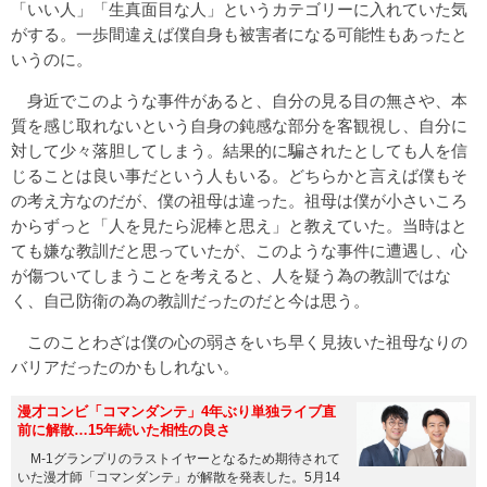
「いい人」「生真面目な人」というカテゴリーに入れていた気
がする。一歩間違えば僕自身も被害者になる可能性もあったと
いうのに。
身近でこのような事件があると、自分の見る目の無さや、本
質を感じ取れないという自身の鈍感な部分を客観視し、自分に
対して少々落胆してしまう。結果的に騙されたとしても人を信
じることは良い事だという人もいる。どちらかと言えば僕もそ
の考え方なのだが、僕の祖母は違った。祖母は僕が小さいころ
からずっと「人を見たら泥棒と思え」と教えていた。当時はと
ても嫌な教訓だと思っていたが、このような事件に遭遇し、心
が傷ついてしまうことを考えると、人を疑う為の教訓ではな
く、自己防衛の為の教訓だったのだと今は思う。
このことわざは僕の心の弱さをいち早く見抜いた祖母なりの
バリアだったのかもしれない。
漫才コンビ「コマンダンテ」4年ぶり単独ライブ直
前に解散…15年続いた相性の良さ
M-1グランプリのラストイヤーとなるため期待されて
いた漫才師「コマンダンテ」が解散を発表した。5月14