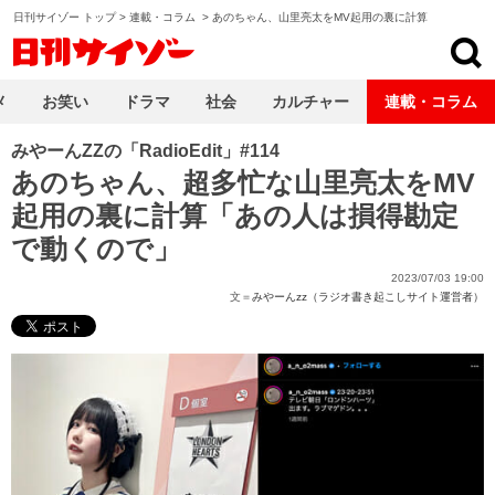
日刊サイゾー トップ
>
連載・コラム
>
あのちゃん、山里亮太をMV起用の裏に計算
日刊サイゾー
メ
お笑い
ドラマ
社会
カルチャー
連載・コラム
みやーんZZの「RadioEdit」#114
あのちゃん、超多忙な山里亮太をMV
起用の裏に計算「あの人は損得勘定
で動くので」
2023/07/03 19:00
文＝
みやーんzz（ラジオ書き起こしサイト運営者）