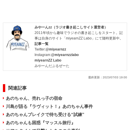
みやーんzz（ラジオ書き起こしサイト運営者）
2011年頃から趣味でラジオの書き起こしをスタート。記
事は自身のサイト「miyearnZZ Labo」にて随時更新中。
記事一覧
Twitter:
@miyearnzz
Instagram:
@miyearnzzlabo
miyearnZZ Labo
みやーんだぶるぜーた
最終更新：
2023/07/03 19:00
関連記事
あのちゃん、売れっ子の宿命
川島が語る『ラヴィット！』あのちゃん事件
あのちゃんブレイクで待ち受ける“試練”
あのちゃんも困惑『マッスル旅行』