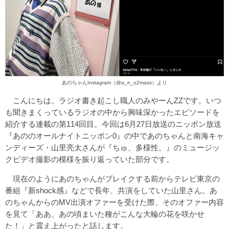
あのちゃんInstagram（
@a_n_o2mass
）より
こんにちは。ラジオ書き起こし職人のみやーんZZです。いつ
も聞きまくっているラジオの中から興味深かったエピソードを
紹介する連載の第114回目。今回は6月27日放送のニッポン放送
『あののオールナイトニッポン0』の中であのちゃんと南海キャ
ンディーズ・山里亮太さんが『ちゅ、多様性。』のミュージッ
クビデオ撮影の模様を振り返っていた部分です。
現在のようにあのちゃんがブレイクする前からテレビ東京の
番組『新shock感』などで長年、共演をしていた山里さん。あ
のちゃんからのMV出演オファーを受けた際、そのオファー内容
を見て「ああ、あの頃まいた種がこんな大輪の花を咲かせ
た！」と震え上がったと話します。