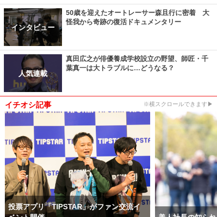
50歳を迎えたオートレーサー森且行に密着 大
怪我から奇跡の復活ドキュメンタリー
インタビュー
真田広之が俳優養成学校設立の野望、師匠・千
葉真一は大トラブルに…どうなる？
人気連載
イチオシ記事
※横スクロールできます▶
投票アプリ「TIPSTAR」がファン交流イ