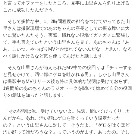
と言ってオファーをしたところ、見事に山里さんを釣り上げる
ことに成功したんだそう。
そして多忙な中、1、2時間程度の都合をつけてやってきた山
里さんは撮影現場でのあのちゃんの座長としての振る舞いに大
いに驚いたんだそう。実際、慣れない現場でガチガチに緊張し
て、手も震えていたという山里さんを見て、あのちゃんは「あ
あ、こいつ、やっぱりMVとか慣れてないんだな」と思い、なる
べく話しかけるなど気を使ってあげたと話します。
そんな山里さんが与えられたMV中での役回りは「チューする
と見せかけて、汚い顔にゲロを吐かれる男」。しかし山里さん
は撮影中もMVリリース後も特に具体的な説明は受けておらず、
1週間前のあのちゃんのラジオトークを聞いて始めて自分の役回
りの意味を知ったと話します。
「その説明は俺、受けていないよ。先週、聞いてびっくりした
んだから。あれ、汚い顔にゲロを吐くっていう設定だった
の？」という山里さんに対して「そうだよ。『ゲロを吐くほど
汚い顔って誰だろうな？』っていうのがまず、あったの。そし