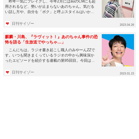
昨年一気にブレイクし、今年2月にはauのCMにも起
用されるなど、勢いが止まらないあのちゃん。気だる
い話し方や、自分を「ボク」と呼ぶスタイルはいかに
も個性的だが、露出が...
日刊サイゾー
2023.04.26
麒麟・川島、『ラヴィット！』あのちゃん事件の恐
怖を語る「生放送でやっちゃ…」
こんにちは。ラジオ書き起こし職人のみやーんZZで
す。いつも聞きまくっているラジオの中から興味深か
ったエピソードを紹介する連載の第95回目。今回は
2023年1月6日放送...
日刊サイゾー
2023.01.15