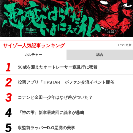
サイゾー人気記事ランキング
17:20更新
カルチャー
総合
50歳を迎えたオートレーサー森且行に密着
投票アプリ「TIPSTAR」がファン交流イベント開催
コナンと金田一少年はなぜ差がついた？
『神の雫』新章最終回に読者が悲鳴
収監前ラッパーD.O悪党の美学