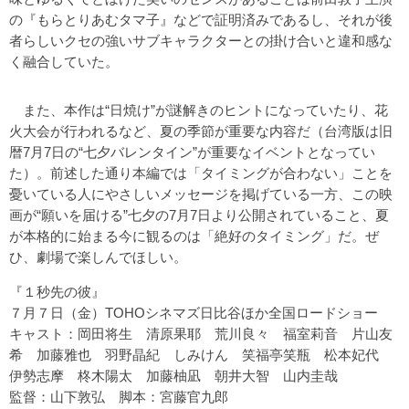
の『もらとりあむタマ子』などで証明済みであるし、それが後
者らしいクセの強いサブキャラクターとの掛け合いと違和感な
く融合していた。
また、本作は“日焼け”が謎解きのヒントになっていたり、花
火大会が行われるなど、夏の季節が重要な内容だ（台湾版は旧
暦7月7日の“七夕バレンタイン”が重要なイベントとなってい
た）。前述した通り本編では「タイミングが合わない」ことを
憂いている人にやさしいメッセージを掲げている一方、この映
画が“願いを届ける”七夕の7月7日より公開されていること、夏
が本格的に始まる今に観るのは「絶好のタイミング」だ。ぜ
ひ、劇場で楽しんでほしい。
『１秒先の彼』
７月７日（金）TOHOシネマズ日比谷ほか全国ロードショー
キャスト：岡田将生 清原果耶 荒川良々 福室莉音 片山友
希 加藤雅也 羽野晶紀 しみけん 笑福亭笑瓶 松本妃代
伊勢志摩 柊木陽太 加藤柚凪 朝井大智 山内圭哉
監督：山下敦弘 脚本：宮藤官九郎