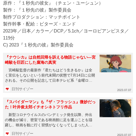
原作：『１秒先の彼女』（チェン・ユーシュン）
製作：『１秒先の彼』製作委員会
制作プロダクション：マッチポイント
製作幹事・配給：ビターズ・エンド
2023年／日本／カラー／DCP／5.1ch／ヨーロピアンビスタ／
119分
C) 2023『１秒先の彼』製作委員会
『ナウシカ』は自然回帰を訴える物語じゃない―宮
崎駿を巨匠にした腐海の真実
宮崎駿監督の最新作『君たちはどう生きるか』は全
く宣伝をしないという前代未聞の状態で7月14日に公開
される。その公開を記念して日本テレビ系『金曜ロー
ドショー』では3週連...
日刊サイゾー
2023.07.07
『スパイダーマン』も『ザ・フラッシュ』微妙だっ
た！叶井俊太郎イチオシネトフリ作品
新型コロナウイルスのパンデミック発生以降、外出
の機会が減り、密室である映画館に足を運ぶことを躊
躇し、映画を観に行く習慣がなくなってしまった人も
多いだろう。 一方で、...
日刊サイゾー
2023.07.07