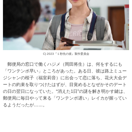
C) 2023『１秒先の彼』製作委員会
郵便局の窓口で働くハジメ（岡田将生）は、何をするにも
「ワンテンポ早い」ところがあった。ある日、彼は路上ミュー
ジシャンの桜子（福室莉音）に出会って恋に落ち、花火大会デ
ートの約束を取りつけたはずが、目覚めるとなぜかそのデート
の日の翌日になっていた。“消えた1日”の謎を解き明かす鍵は、
郵便局に毎日やって来る「ワンテンポ遅い」レイカが握ってい
るようだったが……。