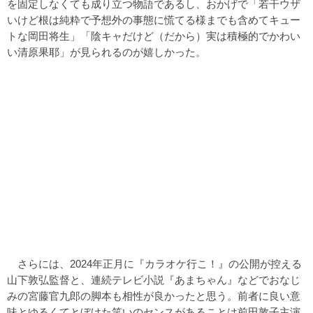
を固定しなくても成り立つ物語であるし、おかげで「若干ウザ
いけど根は純粋で予想外の事態に慌てる様までも含めてキュー
トな岡田将生」「陰キャだけど（だから）実は積極的でかわい
い清原果耶」が見られるのが嬉しかった。
さらには、2024年正月に『カラオケ行こ！』の公開が控える
山下敦弘監督と、連続テレビ小説『あまちゃん』などでおなじ
みの宮藤官九郎の脚本も相性が良かったと思う。前者に良い意
味とゆるくてとぼけた笑いのセンスがあることは前田敦子主演