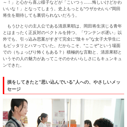
～！」と心から喜ぶ様子などが「こいつぅ……悔しいけどかわ
いいな！」となってしまう。史上もっとも“ウザかわいい”岡田
将生を期待しても裏切られないだろう。
もうひとりの主人公である清原果耶は、岡田将生演じる青年
とはまったく正反対のベクトルを持つ、「ワンテンポ遅い」以
外でも、引っ込み思案がすぎて完全に“陰キャ”な女子大学生に
もピッタリとハマっていた。だからこそ、“ここぞ”という場面
での（ちょっぴり怖くもある？）積極的な言動と、清原果耶と
いうその人の魅力があってこそのかわいらしさにもキュンキュ
ンできた。
損をしてきたと“思い込んでいる”人への、やさしいメッ
セージ