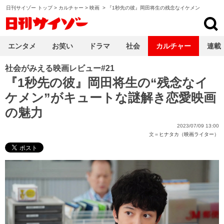
日刊サイゾー トップ
>
カルチャー
>
映画
>
『1秒先の彼』岡田将生の残念なイケメン
日刊サイゾー
エンタメ
お笑い
ドラマ
社会
カルチャー
連載
社会がみえる映画レビュー#21
『1秒先の彼』岡田将生の“残念なイ
ケメン”がキュートな謎解き恋愛映画
の魅力
2023/07/09 13:00
文＝
ヒナタカ（映画ライター）