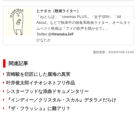
ヒナタカ（映画ライター）
「ねとらぼ」「cinemas PLUS」「女子SPA!」「All
About」などで執筆中の雑食系映画ライター。オールタイ
ムベスト映画は『アイの歌声を聴かせて』。
Twitter:
@HinatakaJeF
ひなたか
最終更新：
2023/07/09 13:00
関連記事
宮崎駿を巨匠にした腐海の真実
叶井俊太郎イチオシネトフリ作品
シスターフッドな浪曲ドキュメンタリー
『インディー／クリスタル・スカル』デタラメだらけ
『ザ・フラッシュ』に難アリ？