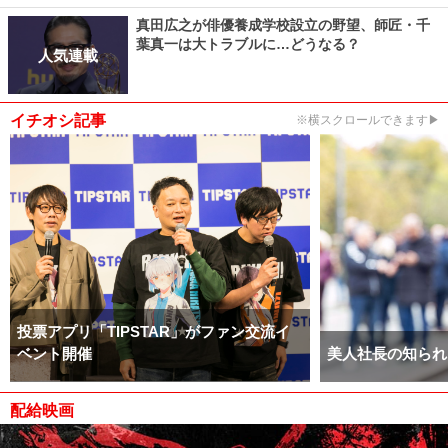
真田広之が俳優養成学校設立の野望、師匠・千
葉真一は大トラブルに…どうなる？
人気連載
イチオシ記事
※横スクロールできます▶
投票アプリ「TIPSTAR」がファン交流イ
ベント開催
美人社長の知られ
配給映画