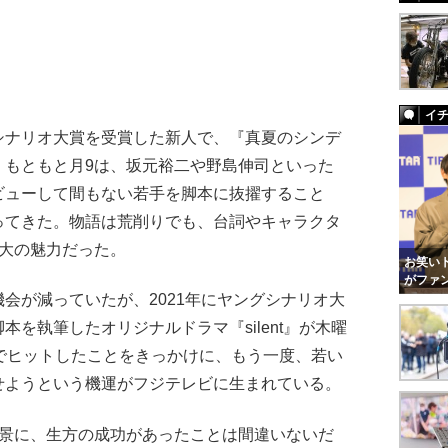
イ
ナリオ大賞を受賞した新人で、『真夏のシンデ
。もともと月9は、坂元裕二や野島伸司といった
ビューして間もない若手を脚本に抜擢すること
ってきた。物語は荒削りでも、台詞やキャラクタ
最大の魅力だった。
お笑いト
がファ
が減っていたが、2021年にヤングシナリオ大
を執筆したオリジナルドラマ『silent』が木曜
でヒットしたことをきっかけに、もう一度、若い
せようという機運がフジテレビに生まれている。
景に、生方の成功があったことは間違いないだ