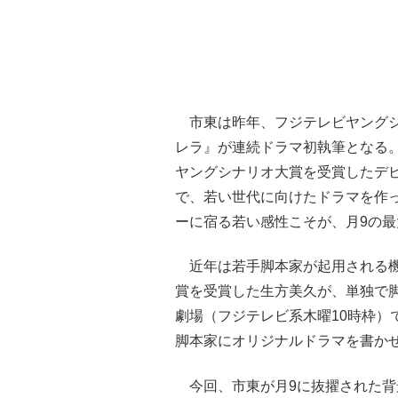
市東は昨年、フジテレビヤングシ
レラ』が連続ドラマ初執筆となる
ヤングシナリオ大賞を受賞したデ
で、若い世代に向けたドラマを作
ーに宿る若い感性こそが、月9の
近年は若手脚本家が起用される機会
賞を受賞した生方美久が、単独で脚本
劇場（フジテレビ系木曜10時枠）
脚本家にオリジナルドラマを書か
今回、市東が月9に抜擢された背