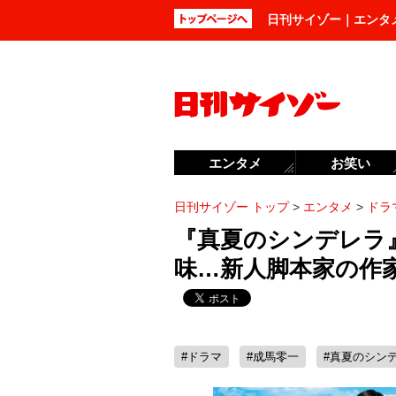
日刊サイゾー｜エンタ
エンタメ
お笑い
日刊サイゾー トップ
>
エンタメ
>
ドラ
『真夏のシンデレラ
味…新人脚本家の作
#ドラマ
#成馬零一
#真夏のシン