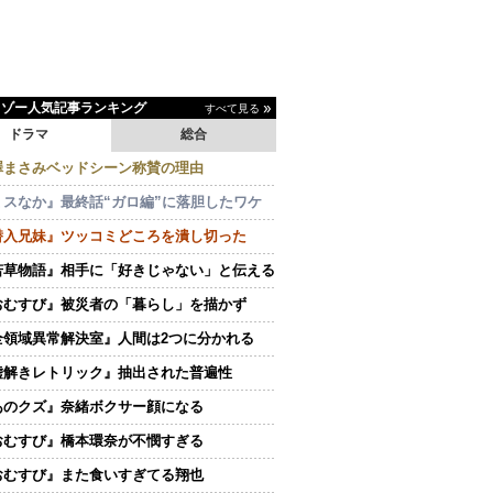
イゾー人気記事ランキング
すべて見る
ドラマ
総合
澤まさみベッドシーン称賛の理由
ミスなか』最終話“ガロ編”に落胆したワケ
潜入兄妹』ツッコミどころを潰し切った
若草物語』相手に「好きじゃない」と伝える
おむすび』被災者の「暮らし」を描かず
全領域異常解決室』人間は2つに分かれる
嘘解きレトリック』抽出された普遍性
あのクズ』奈緒ボクサー顔になる
おむすび』橋本環奈が不憫すぎる
おむすび』また食いすぎてる翔也