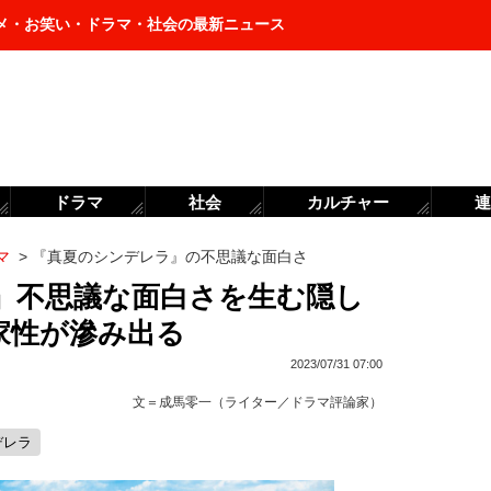
メ・お笑い・ドラマ・社会の最新ニュース
ドラマ
社会
カルチャー
連
マ
>
『真夏のシンデレラ』の不思議な面白さ
』不思議な面白さを生む隠し
家性が滲み出る
2023/07/31 07:00
文＝
成馬零一（ライター／ドラマ評論家）
デレラ