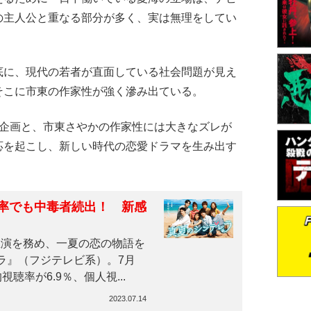
の主人公と重なる部分が多く、実は無理をしてい
に、現代の若者が直面している社会問題が見え
そこに市東の作家性が強く滲み出ている。
企画と、市東さやかの作家性には大きなズレが
応を起こし、新しい時代の恋愛ドラマを生み出す
。
率でも中毒者続出！ 新感
演を務め、一夏の恋の物語を
ラ』（フジテレビ系）。7月
聴率が6.9％、個人視...
2023.07.14