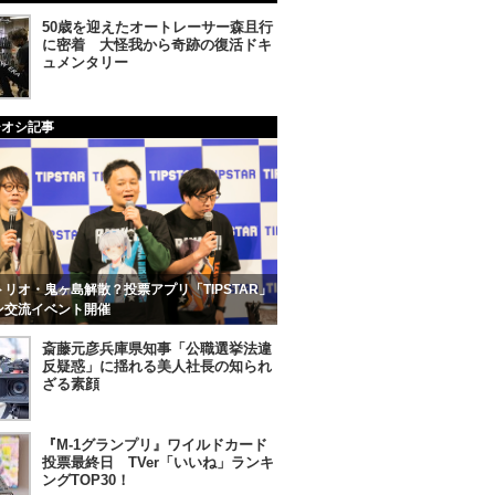
50歳を迎えたオートレーサー森且行
に密着 大怪我から奇跡の復活ドキ
ュメンタリー
チオシ記事
リオ・鬼ヶ島解散？投票アプリ「TIPSTAR」
ン交流イベント開催
斎藤元彦兵庫県知事「公職選挙法違
反疑惑」に揺れる美人社長の知られ
ざる素顔
『M-1グランプリ』ワイルドカード
投票最終日 TVer「いいね」ランキ
ングTOP30！