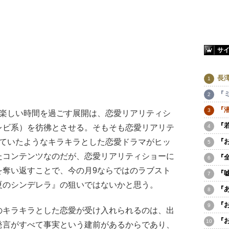
サ
長
『
『
楽しい時間を過ごす展開は、恋愛リアリティシ
『
レビ系）を彷彿とさせる。そもそも恋愛リアリテ
れていたようなキラキラとした恋愛ドラマがヒッ
『
たコンテンツなのだが、恋愛リアリティショーに
『
を奪い返すことで、今の月9ならではのラブスト
『
夏のシンデレラ』の狙いではないかと思う。
『
『
キラキラとした恋愛が受け入れられるのは、出
『
発言がすべて事実という建前があるからであり、