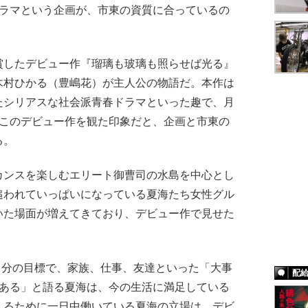
ドラマという企画が、市東の資質に合っているの
したデビュー作『瑠璃も玻璃も照らせば光る』
木村ひかる（豊嶋花）が主人公の物語だ。本作は
たシリアスな社会派青春ドラマといった趣で、月
。このデビュー作を観た印象だと、企画と市東の
る。
ンスを楽しむエリート御曹司の水島を中心とし
追われていっぱいになっている夏海たち女性グル
いた場面が増えてきており、デビュー作で見せた
。
自分の目標で、家族、仕事、友達といった「大事
配
にある」と語る夏海は、今の生活に満足している
えるために一日中働いている夏海の立場は、デビ