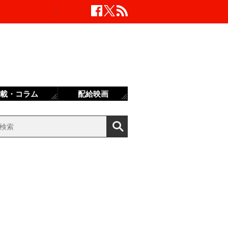
載・コラム
配給映画