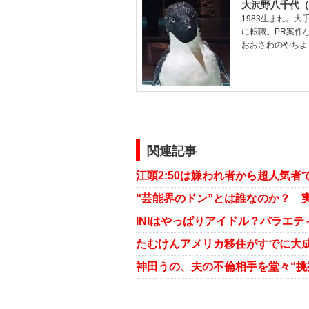
大沢野八千代（
1983生まれ。
に転職。PR案件な
おおさわのやちよ
関連記事
江頭2:50は嫌われ者から超人気者
“芸能界のドン”とは誰なのか？ 
INIはやっぱりアイドル？バラエテ
たむけんアメリカ移住がすでに大成
神田うの、夫の不倫相手を堂々“挑