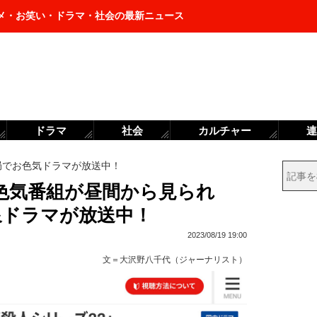
メ・お笑い・ドラマ・社会の最新ニュース
ドラマ
社会
カルチャー
連
局でお色気ドラマが放送中！
色気番組が昼間から見られ
温泉ドラマが放送中！
2023/08/19 19:00
文＝
大沢野八千代（ジャーナリスト）