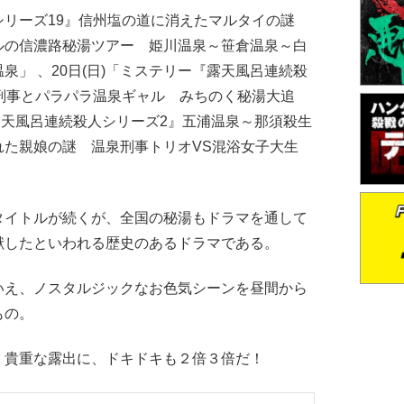
シリーズ19』信州塩の道に消えたマルタイの謎
ルの信濃路秘湯ツアー 姫川温泉～笹倉温泉～白
泉」 、20日(日)「ミステリー『露天風呂連続殺
刑事とパラパラ温泉ギャル みちのく秘湯大追
『露天風呂連続殺人シリーズ2』五浦温泉～那須殺生
れた親娘の謎 温泉刑事トリオVS混浴女子大生
タイトルが続くが、全国の秘湯もドラマを通して
献したといわれる歴史のあるドラマである。
え、ノスタルジックなお色気シーンを昼間から
もの。
貴重な露出に、ドキドキも２倍３倍だ！