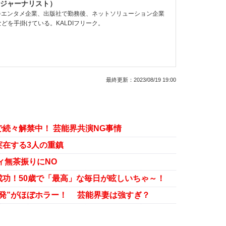
ジャーナリスト）
大手エンタメ企業、出版社で勤務後、ネットソリューション企業
どを手掛けている。KALDIフリーク。
最終更新：
2023/08/19 19:00
で続々解禁中！ 芸能界共演NG事情
実在する3人の重鎮
ィ無茶振りにNO
功！50歳で「最高」な毎日が眩しいちゃ～！
発”がほぼホラー！ 芸能界妻は強すぎ？