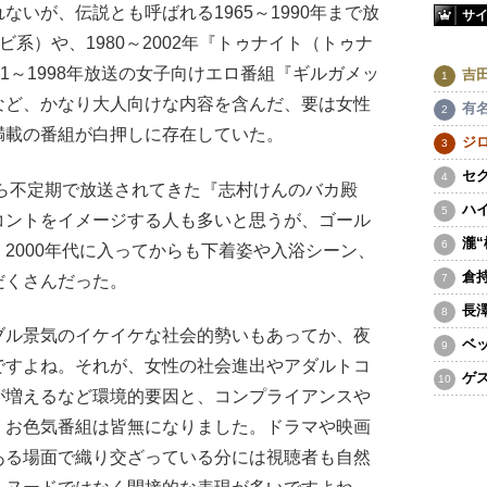
いが、伝説とも呼ばれる1965～1990年まで放
サ
ビ系）や、1980～2002年『トゥナイト（トゥナ
1～1998年放送の女子向けエロ番組『ギルガメッ
吉
など、かなり大人向けな内容を含んだ、要は女性
有
満載の番組が白押しに存在していた。
ジ
セ
ら不定期で放送されてきた『志村けんのバカ殿
ハ
コントをイメージする人も多いと思うが、ゴール
瀧
2000年代に入ってからも下着姿や入浴シーン、
倉
だくさんだった。
長
ブル景気のイケイケな社会的勢いもあってか、夜
ベ
ですよね。それが、女性の社会進出やアダルトコ
ゲ
が増えるなど環境的要因と、コンプライアンスや
、お色気番組は皆無になりました。ドラマや映画
ある場面で織り交ざっている分には視聴者も自然