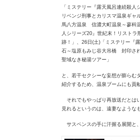
「ミステリー『露天風呂連続殺人
リベンジ刑事とカリスマ温泉ギャ
馬八方温泉 信濃大町温泉～蓼科温
人シリーズ20』世紀末！リストラ
跡！」、26日(土)「ミステリー
石～塩原もみじ谷大吊橋 封印さ
聖域なき秘湯ツアー」
と、若干セクシーな妄想が膨らむ
紹介するため、温泉ブームにも貢
それでもやっぱり再放送だとはい
見れるというのは、遠妻なような
サスペンスの手に汗握る展開と、