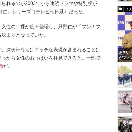
れるのが2003年から連続ドラマや特別版が
イ
野仁』シリーズ（テレビ朝日系）だった。
女性の半裸が度々登場し、只野仁が「フン！フ
お決まりとなっていた。
、深夜帯ならばエッチな表現が含まれることは
お笑いト
間っから女性のおっぱいを拝見できると、一部で
がファ
急
だ。