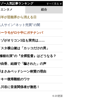
イゾー人気記事ランキング
すべて見る
エンタメ
総合
田羊が芸能界から消える日
名人サイン“ネット売買”の闇
ローラモがロケ中にガチナンパ
クゾがオリコン1位も実売は……
イスタ横山健は「カッコだけの男」
“極秘出演”の『全裸監督』はどうなる？
持由香、結婚で「騙された」の声
澤まさみベッドシーン称賛の理由
ッキー復帰難航のワケ
ス川谷に音楽関係者が激怒！
6:20更新