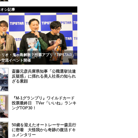
チオシ記事
リオ・鬼ヶ島解散？投票アプリ「TIPSTAR」
ン交流イベント開催
斎藤元彦兵庫県知事「公職選挙法違
反疑惑」に揺れる美人社長の知られ
ざる素顔
『M-1グランプリ』ワイルドカード
投票最終日 TVer「いいね」ランキ
ングTOP30！
50歳を迎えたオートレーサー森且行
に密着 大怪我から奇跡の復活ドキ
ュメンタリー