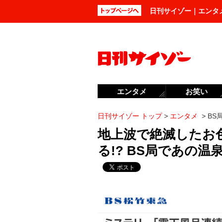
日刊サイゾー｜エンタ
エンタメ
お笑い
日刊サイゾー トップ
>
エンタメ
>
BS
地上波で絶滅したお
る!? BS局であの