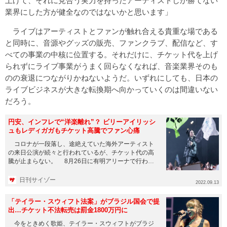
上げて、それに見合う実力を持ったアーティストしか勝てない
業界にした方が健全なのではないかと思います」
ライブはアーティストとファンが触れ合える貴重な場である
と同時に、音源やグッズの販売、ファンクラブ、配信など、す
べての事業の中核に位置する。それだけに、チケット代を上げ
られずにライブ事業がうまく回らなくなれば、音楽業界そのも
のの衰退につながりかねないようだ。いずれにしても、日本の
ライブビジネスが大きな転換期へ向かっていくのは間違いない
だろう。
円安、インフレで“洋楽離れ”？ ビリーアイリッシ
ュもレディガガもチケット高騰でファン心痛
コロナが一段落し、途絶えていた海外アーティスト
の来日公演が続々と行われているが、チケット代の高
騰が止まらない。 8月26日に有明アリーナで行われ
たビリー・アイリッシ...
日刊サイゾー
2022.09.13
「テイラー・スウィフト法案」がブラジル国会で提
出…チケット不法転売は罰金1800万円に
今をときめく歌姫、テイラー・スウィフトがブラジ