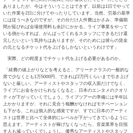
ありましたが、今はそういうことはできず、以前は1日でやって
いた作業を2日に分けてやったりしています。当然、労基の基準
には従うべきなのですが、その分だけ人件費はかさみ、準備期
間が延びれば会場使用料も余計にかかる。ライブ事業をやって
いる側からすれば、がんばってくれるスタッフにできるだけ還
元したいという気持ちはありますが、そのためには彼らの賃金
の元となるチケット代を上げるしかないというわけです」
実際、どの程度までチケット代を上げる必要があるのか。
「経費の値上がりなどを考えると、アリーナクラスの一般的な
席で少なくとも1万5000円、できれば2万円くらいまで引き上げ
ないと厳しい。アーティストやスタッフの収入面だけでなく、
ライブにお金をかけられなくなると、日本のエンタメのクオリ
ティが下がっていくでしょう。ライブツアーの準備には半年以
上かかりますが、それに見合う報酬がなければモチベーション
も下がる。これは個人的な感覚ですが、すでに日本のアーティ
ストは世界と比べて全体的にレベルが下がってきているように
思えます。アーティストが稼げなくなったら、音楽業界を目指
す人も減っていくでしょうし、優秀なアーティストやスタッフ