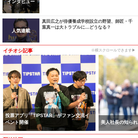
インタビュー
真田広之が俳優養成学校設立の野望、師匠・千
葉真一は大トラブルに…どうなる？
人気連載
イチオシ記事
※横スクロールできます▶
投票アプリ「TIPSTAR」がファン交流イ
ベント開催
美人社長の知られ