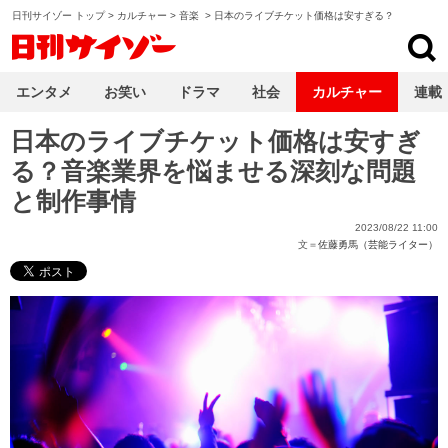
日刊サイゾー トップ
>
カルチャー
>
音楽
>
日本のライブチケット価格は安すぎる？
日刊サイゾー
エンタメ
お笑い
ドラマ
社会
カルチャー
連載
日本のライブチケット価格は安すぎ
る？音楽業界を悩ませる深刻な問題
と制作事情
2023/08/22 11:00
文＝
佐藤勇馬（芸能ライター）