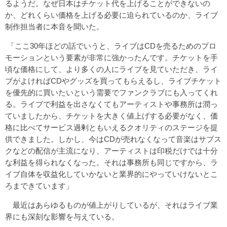
るようだ。なぜ日本はチケット代を上げることができないの
か、どれくらい価格を上げる必要に迫られているのか、ライブ
制作担当者に本音を聞いた。
「ここ30年ほどの話でいうと、ライブはCDを売るためのプロ
モーションという要素が非常に強かったんです。チケットを手
頃な価格にして、より多くの人にライブを見ていただき、ライ
ブがよければCDやグッズを買ってもらえるし、ライブチケット
を優先的に買いたいという需要でファンクラブにも入ってくれ
る。ライブで利益を出さなくてもアーティストや事務所は潤っ
ていましたから、チケットを大きく値上げする必要がなく、価
格に比べてサービス過剰ともいえるクオリティのステージを提
供できました。しかし、今はCDが売れなくなって音楽はサブス
クなどの配信が主流になり、アーティストは印税だけでは十分
な利益を得られなくなった。それは事務所も同じですから、ラ
イブ自体を収益化していかないと業界的にやっていけないとこ
ろまできています」
最近はあらゆるものが値上がりしているが、それはライブ業
界にも深刻な影響を与えている。