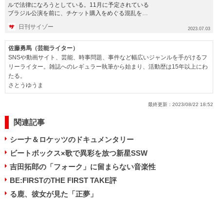
ルで法律になろうとしている。11月に予定されている
ブラジル公演を前に、チケット購入をめぐる混乱を未
然に防止するための法案...
日刊サイゾー
2023.07.03
佐藤勇馬（芸能ライター）
SNSや動画サイト、芸能、時事問題、事件など幅広いジャンルを手がけるフ
リーライター。雑誌へのレギュラー執筆から始まり、活動歴は15年以上にわ
たる。
さとうゆうま
最終更新：
2023/08/22 18:52
関連記事
シーナ＆ロケッツのドキュメンタリー
ビートボックス×歌で異彩を放つ新星SSW
吉田拓郎の「フォーク」に留まらない音楽性
BE:FIRSTのTHE FIRST TAKE評
る鹿、彼女が見た「正夢」