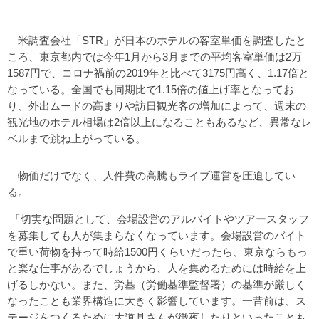
米調査会社「STR」が日本のホテルの客室単価を調査したと
ころ、東京都内では今年1月から3月までの平均客室単価は2万
1587円で、コロナ禍前の2019年と比べて3175円高く、1.17倍と
なっている。全国でも同期比で1.15倍の値上げ率となってお
り、外出ムードの高まりや訪日観光客の増加によって、週末の
観光地のホテル相場は2倍以上になることもあるなど、異常なレ
ベルまで跳ね上がっている。
物価だけでなく、人件費の高騰もライブ運営を圧迫してい
る。
「切実な問題として、会場設営のアルバイトやツアースタッフ
を募集しても人が集まらなくなっています。会場設営のバイト
で重い荷物を持って時給1500円くらいだったら、東京ならもっ
と楽な仕事があるでしょうから、人を集めるためには時給を上
げるしかない。また、労基（労働基準監督署）の基準が厳しく
なったことも業界構造に大きく影響しています。一昔前は、ス
テージをつくるために大道具さんが徹夜したりといったことも