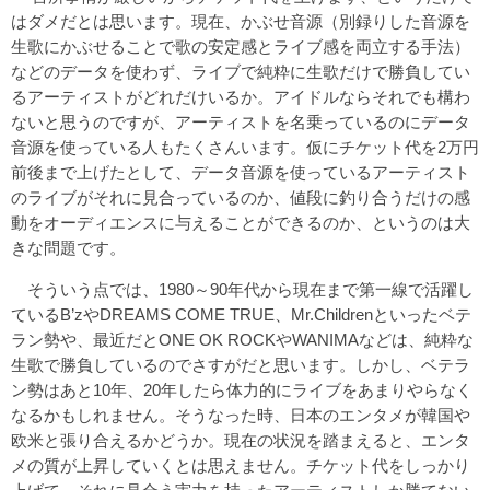
はダメだとは思います。現在、かぶせ音源（別録りした音源を
生歌にかぶせることで歌の安定感とライブ感を両立する手法）
などのデータを使わず、ライブで純粋に生歌だけで勝負してい
るアーティストがどれだけいるか。アイドルならそれでも構わ
ないと思うのですが、アーティストを名乗っているのにデータ
音源を使っている人もたくさんいます。仮にチケット代を2万円
前後まで上げたとして、データ音源を使っているアーティスト
のライブがそれに見合っているのか、値段に釣り合うだけの感
動をオーディエンスに与えることができるのか、というのは大
きな問題です。
そういう点では、1980～90年代から現在まで第一線で活躍し
ているB’zやDREAMS COME TRUE、Mr.Childrenといったベテ
ラン勢や、最近だとONE OK ROCKやWANIMAなどは、純粋な
生歌で勝負しているのでさすがだと思います。しかし、ベテラ
ン勢はあと10年、20年したら体力的にライブをあまりやらなく
なるかもしれません。そうなった時、日本のエンタメが韓国や
欧米と張り合えるかどうか。現在の状況を踏まえると、エンタ
メの質が上昇していくとは思えません。チケット代をしっかり