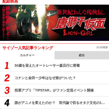
配給映画
サイゾー人気記事ランキング
10:20更新
カルチャー
総合
50歳を迎えたオートレーサー森且行に密着
コナンと金田一少年はなぜ差がついた？
投票アプリ「TIPSTAR」がファン交流イベント開催
誰がアニメを変えたのか？ 世代論で切るオタク文化の10年、そして50年