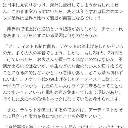
は日本に見切りをつけ、海外に流出してしまうかもしれませ
ん。このまま変わらずにいたら、あと10年もすれば日本のエン
タメ業界は世界と比べて衰退が顕著になるでしょう」
業界内で値上げは必須という認識がありながら、チケット代
をあまり上げられずにいる要因は何なのだろうか。
「アーティストも制作側も、チケットの値上げをしたいという
のが、多くの人の本音でしょう。しかし、もし2万円、3万円と
上げていったら、お客さんが買ってくれないのではないか、不
満が出るのではないか、学生などのお金のない人を切り捨てる
ことになるのではないかという意識があり、どこも踏み切れず
にいます。チケット代の値上げをしたアーティストに対して、
一部のファンから『お金のない人はライブに来るなってことな
んですか？』といった批判の声が集まってしまう現状があり、
そうした反応への危惧もネックになっていると考えられます」
また、チケットを値上げするのであれば、アーティストがそ
れに見合った実力を身につけることも必要だという。
「台所事情が厳しいからチケット代を上げます、というだけで