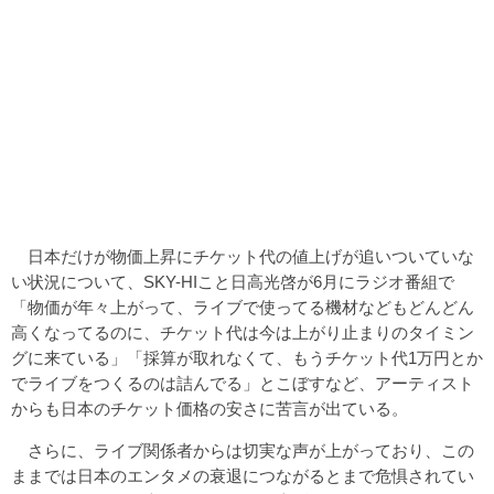
日本だけが物価上昇にチケット代の値上げが追いついていな
い状況について、SKY-HIこと日高光啓が6月にラジオ番組で
「物価が年々上がって、ライブで使ってる機材などもどんどん
高くなってるのに、チケット代は今は上がり止まりのタイミン
グに来ている」「採算が取れなくて、もうチケット代1万円とか
でライブをつくるのは詰んでる」とこぼすなど、アーティスト
からも日本のチケット価格の安さに苦言が出ている。
さらに、ライブ関係者からは切実な声が上がっており、この
ままでは日本のエンタメの衰退につながるとまで危惧されてい