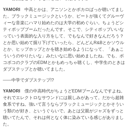
YAMORI
中高とかは、アニソンとかボカロばっか聴いてまし
た。ブラックミュージックというか、ビートが強くてグルーヴ
ィーな音楽にハマり始めたのは大学の初めぐらい。ちょうどシ
ティポップブームだったんです。そこで、シティポップいいな
っていう表面的な入り方をして、でもなんで好きなんだろう？
とか思い始めて掘り下げていったら、どんどんR&Bとかソウル
とか、ヒップホップとかを聴き始めるようになって、「あぁこ
ういうのやりたいな」みたいなに思い始めましたね。でも、ボ
コボコのクラブのEDMとかもめっちゃ聴くし、中学生のときは
ダブステップとか聴いてました。
――中学でダブステップ!?
YAMORI
僕の中高時代がちょうどEDMブームなんですよね。
それでエレクトロなサウンドには親しみがあって。だから超雑
食系ですね。強いて言うならブラックミュージックとかそうい
う類のが好き、というぐらいで。あとは父親がジャズをずっと
聴いてたんで、それは何となく体に染みている感じがありまし
た。