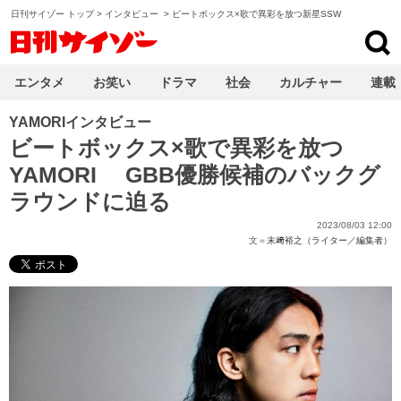
日刊サイゾー トップ
>
インタビュー
>
ビートボックス×歌で異彩を放つ新星SSW
日刊サイゾー
エンタメ
お笑い
ドラマ
社会
カルチャー
連載
YAMORIインタビュー
ビートボックス×歌で異彩を放つ
YAMORI GBB優勝候補のバックグ
ラウンドに迫る
2023/08/03 12:00
文＝
末﨑裕之（ライター／編集者）