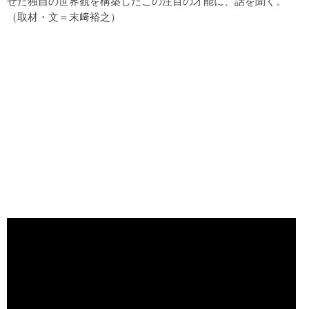
せた独自の世界観を構築したこの注目の才能に、話を聞く。
（取材・文＝末﨑裕之）