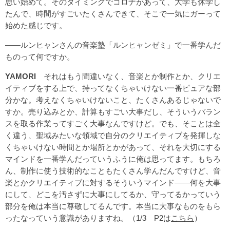
思い始めて。そのタイミングでコロナがあって、大学も休学し
たんで、時間がすごいたくさんできて、そこで一気にガーって
始めた感じです。
――ルンヒャンさんの音楽塾「ルンヒャンゼミ」で一番学んだ
ものって何ですか。
YAMORI
それはもう間違いなく、音楽とか制作とか、クリエ
イティブをする上で、持ってなくちゃいけない一番ピュアな部
分かな。考えなくちゃいけないこと、たくさんあるじゃないで
すか。売り込みとか、計算もすごい大事だし、そういうバラン
スを取る作業ってすごく大事なんですけど。でも、そことは全
く違う、聖域みたいな領域で自分のクリエイティブを発揮しな
くちゃいけない時間とか場所とかがあって、それを大切にする
マインドを一番学んだっていうふうに俺は思ってます。もちろ
ん、制作に使う技術的なこともたくさん学んだんですけど、音
楽とかクリエイティブに対するそういうマインド――何を大事
にして、どこを汚さずに大事にしてるか、守ってるかっていう
部分を俺は本当に尊敬してるんです。本当に大事なものをもら
ったなっていう意識がありますね。（1/3 P2は
こちら
）