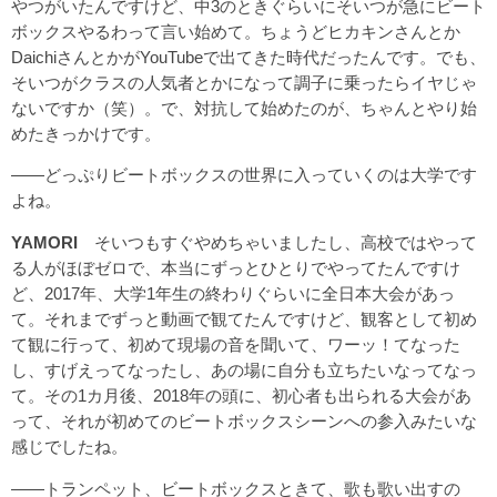
やつがいたんですけど、中3のときぐらいにそいつが急にビート
ボックスやるわって言い始めて。ちょうどヒカキンさんとか
DaichiさんとかがYouTubeで出てきた時代だったんです。でも、
そいつがクラスの人気者とかになって調子に乗ったらイヤじゃ
ないですか（笑）。で、対抗して始めたのが、ちゃんとやり始
めたきっかけです。
――どっぷりビートボックスの世界に入っていくのは大学です
よね。
YAMORI
そいつもすぐやめちゃいましたし、高校ではやって
る人がほぼゼロで、本当にずっとひとりでやってたんですけ
ど、2017年、大学1年生の終わりぐらいに全日本大会があっ
て。それまでずっと動画で観てたんですけど、観客として初め
て観に行って、初めて現場の音を聞いて、ワーッ！てなった
し、すげえってなったし、あの場に自分も立ちたいなってなっ
て。その1カ月後、2018年の頭に、初心者も出られる大会があ
って、それが初めてのビートボックスシーンへの参入みたいな
感じでしたね。
――トランペット、ビートボックスときて、歌も歌い出すの