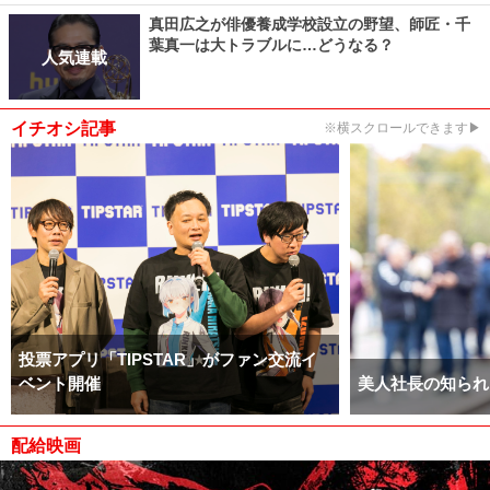
真田広之が俳優養成学校設立の野望、師匠・千
葉真一は大トラブルに…どうなる？
人気連載
イチオシ記事
※横スクロールできます▶
投票アプリ「TIPSTAR」がファン交流イ
ベント開催
美人社長の知られ
配給映画