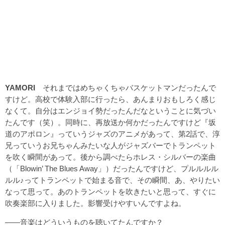
YAMORI
それまではめちゃくちゃバスケットマンだったんで
すけど。高校で体験入部に行ったら、あんまりおもしろく感じ
なくて。自分はエンジョイ勢だったんだなということに気づい
たんです（笑）。同時に、再放送か何かだったんですけど『坂
道のアポロン』っていうジャズのアニメがあって、第2話で、淳
兄っていうお兄ちゃんみたいな人がジャズバーでトランペット
を吹く瞬間があって。後から調べたらホレス・シルバーの楽曲
（「Blowin’ The Blues Away」）だったんですけど、プルルルル
ルル♪ってトランペットで始まる音で、その瞬間、あ、やりたい
なって思って。あのトランペットを吹きたいと思って、すぐに
吹奏楽部に入りました。影響受けやすいんですよね。
――音楽はどういうものを聴いてたんですか？