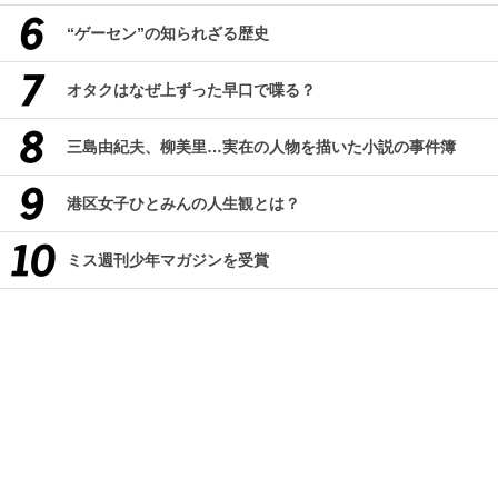
“ゲーセン”の知られざる歴史
オタクはなぜ上ずった早口で喋る？
三島由紀夫、柳美里…実在の人物を描いた小説の事件簿
港区女子ひとみんの人生観とは？
ミス週刊少年マガジンを受賞