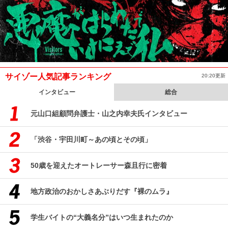
サイゾー人気記事ランキング
20:20更新
インタビュー
総合
元山口組顧問弁護士・山之内幸夫氏インタビュー
「渋谷・宇田川町～あの頃とその頃」
50歳を迎えたオートレーサー森且行に密着
地方政治のおかしさあぶりだす『裸のムラ』
学生バイトの“大義名分”はいつ生まれたのか