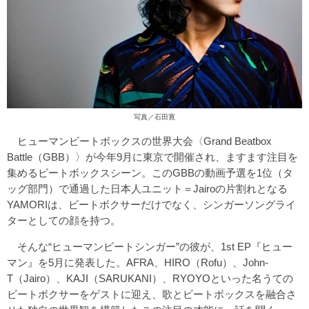
写真／石田寛
ヒューマンビートボックスの世界大会〈Grand Beatbox
Battle（GBB）〉が今年9月に東京で開催され、ますます注目を
集めるビートボックスシーン。このGBBの動画予選を1位（タ
ッグ部門）で通過した日本人ユニット＝Jairoの片割れとなる
YAMORIは、ビートボクサーだけでなく、シンガーソングライ
ターとしての顔を持つ。
そんな“ヒューマンビートシンガー”の彼が、1st EP『ヒュー
マン』を5月に発表した。AFRA、HIRO（Rofu）、John-
T（Jairo）、KAJI（SARUKANI）、RYOYOといった名うての
ビートボクサーをゲストに迎え、歌とビートボックスを融合さ