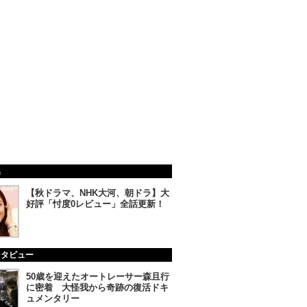
集
【秋ドラマ、NHK大河、朝ドラ】大
好評「忖度0レビュー」全話更新！
ンタビュー
50歳を迎えたオートレーサー森且行
に密着 大怪我から奇跡の復活ドキ
ュメンタリー