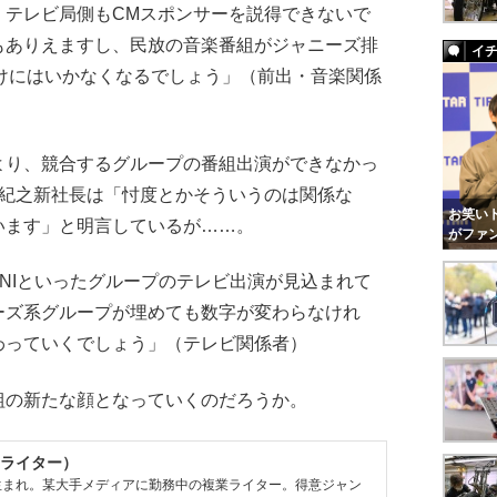
、テレビ局側もCMスポンサーを説得できないで
もありえますし、民放の音楽番組がジャニーズ排
イ
けにはいかなくなるでしょう」（前出・音楽関係
り、競合するグループの番組出演ができなかっ
山紀之新社長は「忖度とかそういうのは関係な
お笑いト
います」と明言しているが……。
がファ
1、INIといったグループのテレビ出演が見込まれて
ーズ系グループが埋めても数字が変わらなけれ
わっていくでしょう」（テレビ関係者）
の新たな顔となっていくのだろうか。
ライター）
県生まれ。某大手メディアに勤務中の複業ライター。得意ジャン