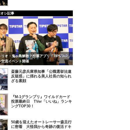
チオシ記事
リオ・鬼ヶ島解散？投票アプリ「TIPSTAR」
ン交流イベント開催
斎藤元彦兵庫県知事「公職選挙法違
反疑惑」に揺れる美人社長の知られ
ざる素顔
『M-1グランプリ』ワイルドカード
投票最終日 TVer「いいね」ランキ
ングTOP30！
50歳を迎えたオートレーサー森且行
に密着 大怪我から奇跡の復活ドキ