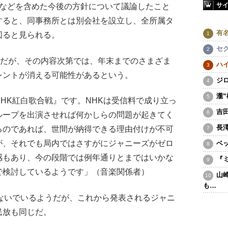
サ
更などを含めた今後の方針について議論したこと
すると、同事務所とは別会社を設立し、全所属タ
有
図ると見られる。
セ
うだが、その内容次第では、年末までのさまざま
ハ
レントが消える可能性があるという。
ジ
瀧
HK紅白歌合戦』です。NHKは受信料で成り立っ
吉
ループを出演させれば何かしらの問題が起きてく
長
るのであれば、世間が納得できる理由付けが不可
が、それでも局内ではさすがにジャニーズがゼロ
ベ
感もあり、今の段階では例年通りとまではいかな
『
で検討しているようです」（音楽関係者）
山
も…
ないでいるようだが、これから発表されるジャニ
民放も同じだ。