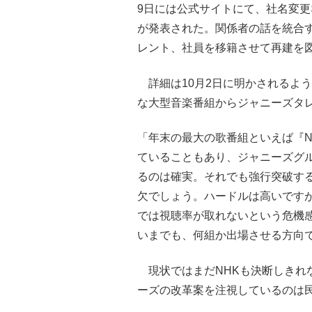
9日には公式サイトにて、社名変
が発表された。関係者の話を統合
レント、社員を移籍させて再建を
詳細は10月2日に明かされるよ
な大型音楽番組からジャニーズタ
「年末の最大の歌番組といえば『N
ていることもあり、ジャニーズグ
るのは確実。それでも強行突破す
欠でしょう。ハードルは高いです
では視聴率が取れないという危機
いまでも、何組か出場させる方向
現状ではまだNHKも決断しきれ
ーズの改革案を注視しているのは