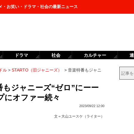
メ・お笑い・ドラマ・社会の最新ニュース
ドラマ
社会
カルチャー
連
ドル
>
STARTO（旧ジャニーズ）
>
音楽特番もジャニ
番もジャニーズ“ゼロ”にーー
プにオファー続々
2023/09/22 12:00
文＝
大山ユースケ（ライター）