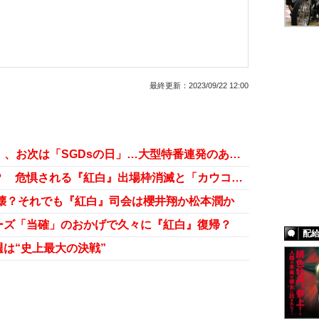
最終更新：
2023/09/22 12:00
TBSが「音楽の日」「お笑いの日」、お次は「SGDsの日」…大型特番連発のある目的
ジャニーズ、年末の風物詩に異変？ 危惧される『紅白』出場枠消滅と「カウコン」の行方
壊？それでも『紅白』司会は櫻井翔か松本潤か
ーズ「当確」のおかげで久々に『紅白』復帰？
配
は“史上最大の決戦”