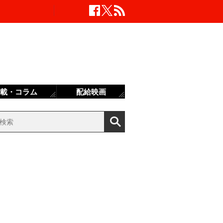
載・コラム
配給映画