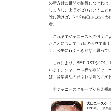
の新方針に世間が納得しなければ
しょうし、出演がゼロということ
除に動けば、NHKも紅白に出すわ
者）
これまでジャニーズへの忖度によ
たことについて、7日の会見で東
く、公平に行くべきだなと思って
「これにより、BE:FIRSTやJO
います。ジャニーズ枠を非ジャニ
ば、音楽番組の顔ぶれは劇的に変
非ジャニーズグループが音楽番組
大山ユースケ（
1990年、千葉