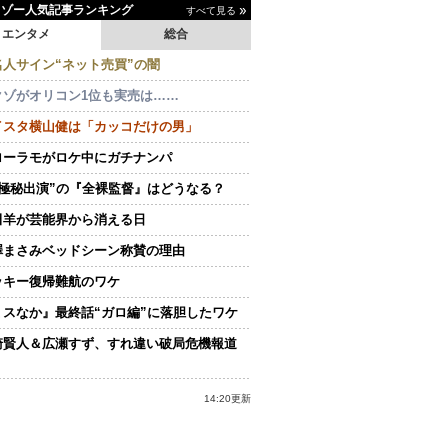
イゾー人気記事ランキング
すべて見る
エンタメ
総合
名人サイン“ネット売買”の闇
クゾがオリコン1位も実売は……
イスタ横山健は「カッコだけの男」
ローラモがロケ中にガチナンパ
“極秘出演”の『全裸監督』はどうなる？
田羊が芸能界から消える日
澤まさみベッドシーン称賛の理由
ッキー復帰難航のワケ
ミスなか』最終話“ガロ編”に落胆したワケ
崎賢人＆広瀬すず、すれ違い破局危機報道
14:20更新