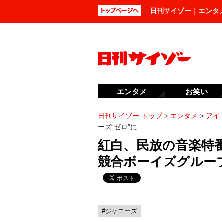
日刊サイゾー｜エンタ
エンタメ
お笑い
日刊サイゾー トップ
>
エンタメ
>
アイ
ーズ“ゼロ”に
紅白、民放の音楽特
競合ボーイズグルー
#ジャニーズ