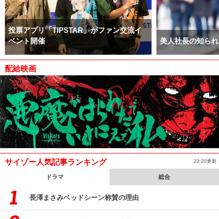
投票アプリ「TIPSTAR」がファン交流イ
ベント開催
美人社長の知られ
配給映画
サイゾー人気記事ランキング
23:20更新
ドラマ
総合
長澤まさみベッドシーン称賛の理由