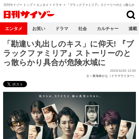
日刊サイゾー トップ
>
エンタメ
>
ドラマ
>
『ブラックファミリア』ストーリーのとっ散らかり
日刊サイゾー
エンタメ
お笑い
ドラマ
社会
カルチャー
連載
「勘違い丸出しのキス」に仰天! 『ブ
ラックファミリア』ストーリーのと
っ散らかり具合が危険水域に
2023/11/02 12:00
文＝
東海林かな（ドラマライター）