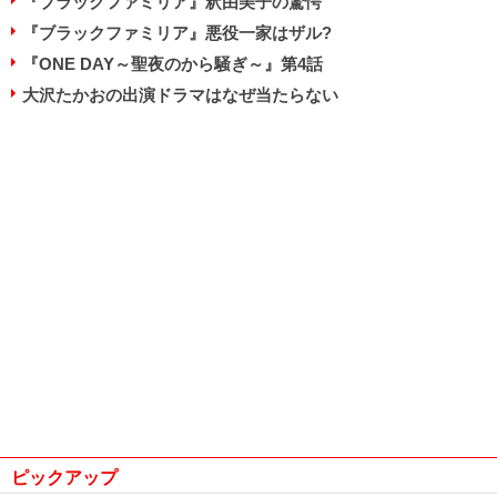
『ブラックファミリア』釈由美子の驚愕
『ブラックファミリア』悪役一家はザル?
『ONE DAY～聖夜のから騒ぎ～』第4話
大沢たかおの出演ドラマはなぜ当たらない
ピックアップ