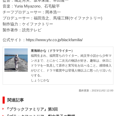
監督：城定秀夫、坂本栄隆、本田隆一
音楽：Yuria Miyazono、石毛駿平
チーフプロデューサー：岡本浩一
プロデューサー：福田浩之、馬場三輝(ケイファクトリー)
制作協力：ケイファクトリー
製作著作：読売テレビ
公式サイト：
https://www.ytv.co.jp/blackfamilia/
東海林かな（ドラマライター）
福岡生まれ、福岡育ちのライター。純文学小説から少年マ
ンガまで、とにかく二次元の物語が好き。趣味は、休日に
ドラマを一気見して原作と実写化を比べること。感情移入
がひどく、ドラマ鑑賞中は登場人物以上に怒ったり泣いた
りする。
しょうじかな
最終更新：
2023/11/02 12:00
関連記事
『ブラックファミリア』第3回