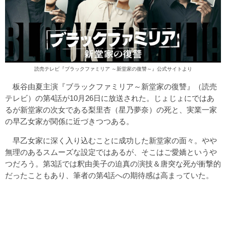
読売テレビ『ブラックファミリア ～新堂家の復讐～』公式サイトより
板谷由夏主演『ブラックファミリア～新堂家の復讐』（読売
テレビ）の第4話が10月26日に放送された。じょじょにではあ
るが新堂家の次女である梨里杏（星乃夢奈）の死と、実業一家
の早乙女家が関係に近づきつつある。
早乙女家に深く入り込むことに成功した新堂家の面々。やや
無理のあるスムーズな設定ではあるが、そこはご愛嬌というや
つだろう。第3話では釈由美子の迫真の演技＆唐突な死が衝撃的
だったこともあり、筆者の第4話への期待感は高まっていた。