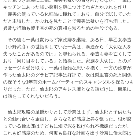
キッチンにあった強い薬剤を腕につけてわざとかぶれを作り
「麗美の使っている化粧品に憧れて」おり、自分で試していた
だと主張した。かぶれを見たことで麗美は疑いを打ち消した。
異常な行動も梨里杏の死の真相を知るための手段である。
その後も一葉は変わらず家政婦を継続。ある日、早乙女泰造
（小野武彦）の世話をしていた一葉は、泰造から「大切な人を
失ったことがあるのでは」と尋ねられる。泰造も妻を亡くして
おり「同じ目をしている」と指摘した。家族を大切に、とのメ
ッセージを受け取り、一葉は複雑な思いを抱く。一方の沙奈が
作った倫太郎のグラビア記事は好評で、次は梨里杏の死と関係
の深そうな1年前のホームパーティーのスキャンダルを探るつも
りだった。ただ、倫太郎のアキレス腱となる話だけに、簡単に
は話をしてくれないだろう。
倫太郎攻略の足掛かりとして沙奈はまず、倫太郎と子供たち
との触れ合いを企画し、さらなる好感度上昇を狙った。根が腐
っている倫太郎は子どもに畑で泥を投げられ不機嫌だったが、
これも好感度のため。何度も良好な計画を出す沙奈に倫太郎は