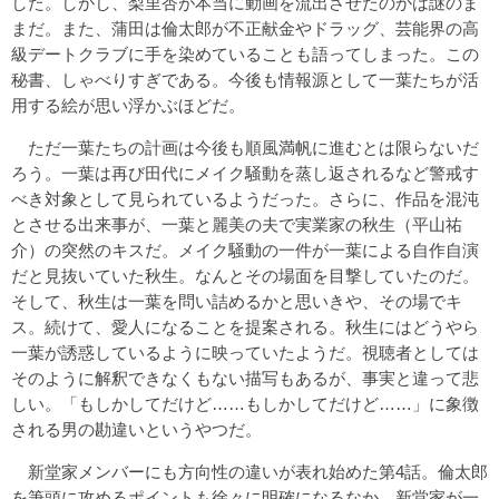
した。しかし、梨里杏が本当に動画を流出させたのかは謎のま
まだ。また、蒲田は倫太郎が不正献金やドラッグ、芸能界の高
級デートクラブに手を染めていることも語ってしまった。この
秘書、しゃべりすぎである。今後も情報源として一葉たちが活
用する絵が思い浮かぶほどだ。
ただ一葉たちの計画は今後も順風満帆に進むとは限らないだ
ろう。一葉は再び田代にメイク騒動を蒸し返されるなど警戒す
べき対象として見られているようだった。さらに、作品を混沌
とさせる出来事が、一葉と麗美の夫で実業家の秋生（平山祐
介）の突然のキスだ。メイク騒動の一件が一葉による自作自演
だと見抜いていた秋生。なんとその場面を目撃していたのだ。
そして、秋生は一葉を問い詰めるかと思いきや、その場でキ
ス。続けて、愛人になることを提案される。秋生にはどうやら
一葉が誘惑しているように映っていたようだ。視聴者としては
そのように解釈できなくもない描写もあるが、事実と違って悲
しい。「もしかしてだけど……もしかしてだけど……」に象徴
される男の勘違いというやつだ。
新堂家メンバーにも方向性の違いが表れ始めた第4話。倫太郎
を筆頭に攻めるポイントも徐々に明確になるなか、新堂家が一