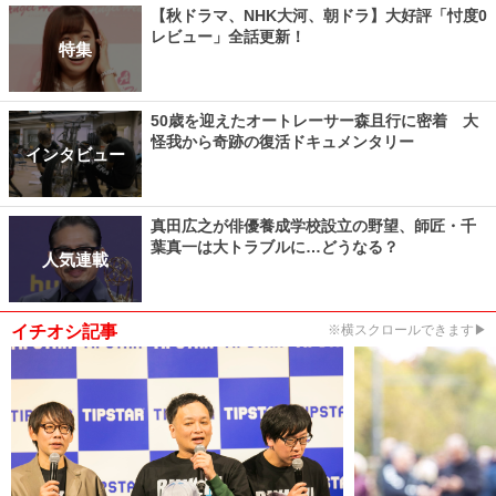
【秋ドラマ、NHK大河、朝ドラ】大好評「忖度0
レビュー」全話更新！
特集
50歳を迎えたオートレーサー森且行に密着 大
怪我から奇跡の復活ドキュメンタリー
インタビュー
真田広之が俳優養成学校設立の野望、師匠・千
葉真一は大トラブルに…どうなる？
人気連載
イチオシ記事
※横スクロールできます▶