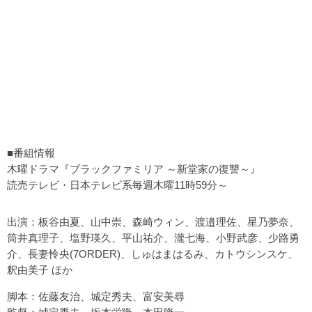
■番組情報
木曜ドラマ『ブラックファミリア ～新堂家の復讐～』
読売テレビ・日本テレビ系毎週木曜11時59分～
出演：板谷由夏、山中崇、森崎ウィン、渡邉理佐、星乃夢奈、
筒井真理子、塩野瑛久、平山祐介、瀧七海、小野武彦、少路勇
介、長妻怜央(7ORDER)、しゅはまはるみ、カトウシンスケ、
釈由美子 ほか
脚本：佐藤友治、城定秀夫、富安美尋