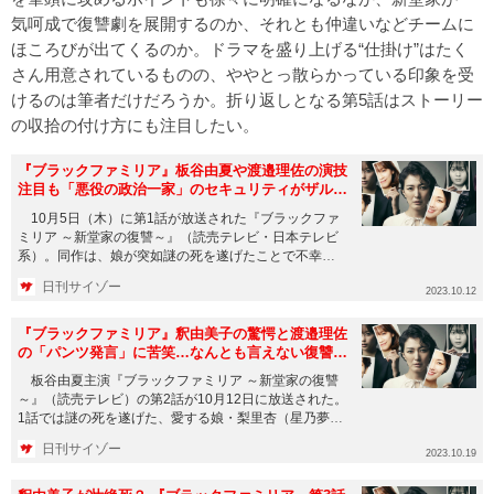
気呵成で復讐劇を展開するのか、それとも仲違いなどチームに
ほころびが出てくるのか。ドラマを盛り上げる“仕掛け”はたく
さん用意されているものの、ややとっ散らかっている印象を受
けるのは筆者だけだろうか。折り返しとなる第5話はストーリー
の収拾の付け方にも注目したい。
『ブラックファミリア』板谷由夏や渡邉理佐の演技
注目も「悪役の政治一家」のセキュリティがザルす
ぎる？
10月5日（木）に第1話が放送された『ブラックファ
ミリア ～新堂家の復讐～』（読売テレビ・日本テレビ
系）。同作は、娘が突如謎の死を遂げたことで不幸の
どん底に突き落とさ...
日刊サイゾー
2023.10.12
『ブラックファミリア』釈由美子の驚愕と渡邉理佐
の「パンツ発言」に苦笑…なんとも言えない復讐展
開に
板谷由夏主演『ブラックファミリア ～新堂家の復讐
～』（読売テレビ）の第2話が10月12日に放送された。
1話では謎の死を遂げた、愛する娘・梨里杏（星乃夢
奈）の死の真相解...
日刊サイゾー
2023.10.19