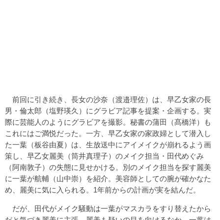
前回に引き続き、長女の沙奈（渡邉理佐）は、早乙女家の長
男・倫太郎（塩野瑛久）にグラビア記事を提案・企画する。実
際に芸能人のようにグラビアを撮影。秘書の蒲田（髙橋洋）も
これにはご満悦だった。一方、早乙女家の家政婦として潜入し
た一葉（板谷由夏）は、生放送中にアイメイクが崩れるよう画
策し、早乙女麗美（筒井真理子）のメイク担当・田代めぐみ
（阿南敦子）の失態に見せかける。別のメイク担当を探す麗美
に一葉が航輔（山中崇）を紹介。美容師としての腕が確かなた
め、麗美に気に入られる。1年前からの計画が実を結んだ。
だが、田代がメイク騒動は一葉がマスカラをすり替えたから
だと気づき麗美に主張。麗美も疑いの目を向けるなか、一葉は