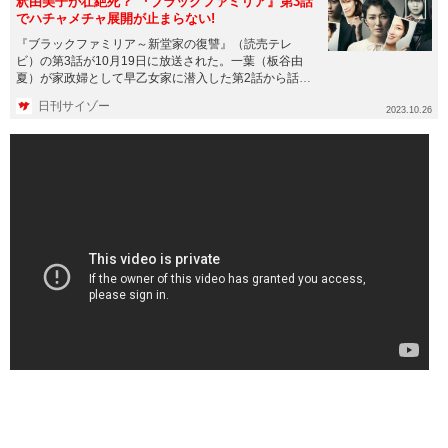
釈由美子が壮絶死？ 『ブラックファミリア』第3話
でハチャメチャ展開が止まらない!
『ブラックファミリア～新堂家の復讐』（読売テレ
ビ）の第3話が10月19日に放送された。一葉（板谷由
夏）が家政婦として早乙女家に潜入した第2話から話は
進展し、梨里杏（星乃...
日刊サイゾー
2023.10.26