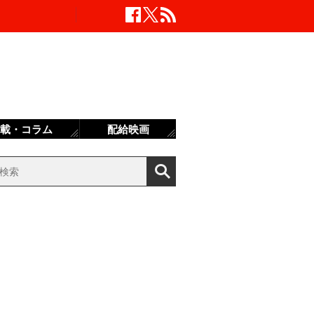
載・コラム
配給映画