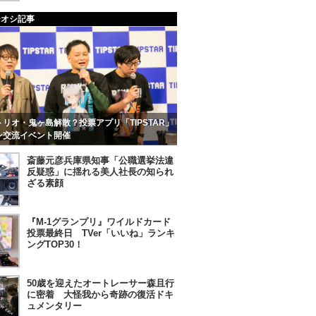
チオシ記事
リオ・鬼ヶ島解散？投票アプリ「TIPSTAR」
ン交流イベント開催
斎藤元彦兵庫県知事「公職選挙法違
反疑惑」に揺れる美人社長の知られ
ざる素顔
『M-1グランプリ』ワイルドカード
投票最終日 TVer「いいね」ランキ
ングTOP30！
50歳を迎えたオートレーサー森且行
に密着 大怪我から奇跡の復活ドキ
ュメンタリー