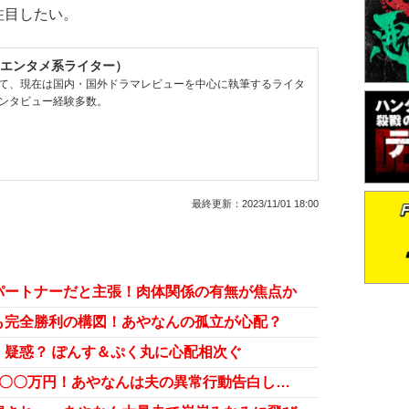
注目したい。
エンタメ系ライター）
て、現在は国内・国外ドラマレビューを中心に執筆するライタ
ンタビュー経験多数。
最終更新：
2023/11/01 18:00
パートナーだと主張！肉体関係の有無が焦点か
も完全勝利の構図！あやなんの孤立が心配？
疑惑？ ぽんす＆ぷく丸に心配相次ぐ
泊〇〇万円！あやなんは夫の異常行動告白し…