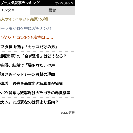
イゾー人気記事ランキング
すべて見る
エンタメ
総合
名人サイン“ネット売買”の闇
ローラモがロケ中にガチナンパ
クゾがオリコン1位も実売は……
イスタ横山健は「カッコだけの男」
“極秘出演”の『全裸監督』はどうなる？
持由香、結婚で「騙された」の声
澤まさみベッドシーン称賛の理由
藤真希、過去最高露出の写真集が物議
ンバツ開幕も観客席はガラガラの春夏格差
金カム』に必要なのは顔より筋肉？
19:20更新