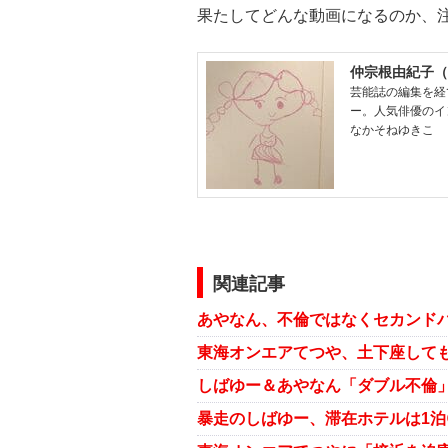
果たしてどんな動画になるのか、
仲宗根由紀子（
芸能誌の編集を経
ー。人気俳優のイ
なかそねゆきこ
関連記事
あやなん、不倫ではなくセカンド
東海オンエアてつや、土下座して
しばゆー＆あやなん「ダブル不倫」
暴走のしばゆー、滞在ホテルは1