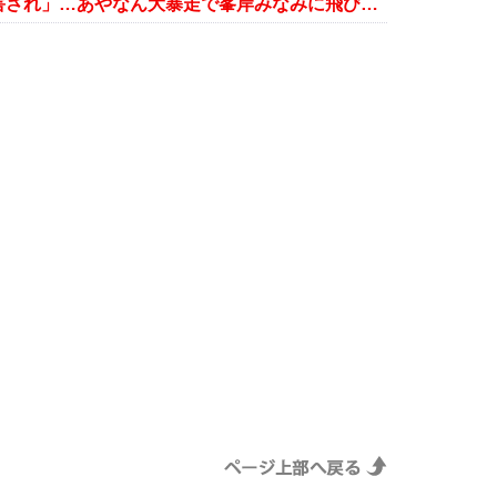
東海オンエアてつやに「接近を迫害され」…あやなん大暴走で峯岸みなみに飛び火？