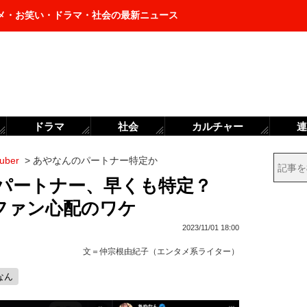
メ・お笑い・ドラマ・社会の最新ニュース
ドラマ
社会
カルチャー
連
uber
>
あやなんのパートナー特定か
パートナー、早くも特定？
ファン心配のワケ
2023/11/01 18:00
文＝
仲宗根由紀子（エンタメ系ライター）
なん