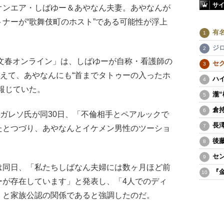
サ
オンエア・しばゆー＆あやなん夫妻。あやなんが
ナーが“歌舞伎町のホスト”である可能性が浮上
有
ジ
文春オンライン」は、しばゆーが自称・看護師の
セ
えて、あやなんにも“首までタトゥーの入ったホ
ハ
報じていた。
瀧
倉
ガレソ氏が同30日、「不倫相手とペアルックで
長
たとつづり、あやなんとイケメン男性のツーショ
後
セ
同日、「私たちしばなん夫婦には数ヶ月ほど前
『
ーが存在しています」と発表し、「4人でのディ
」と家族公認の関係であると強調したのだ。