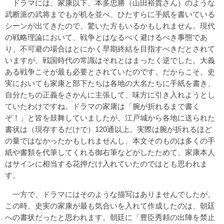
ドラマには、家康以下、本多忠勝（山田裕貴さん）のような
武断派の武将までもが机を並べ、ひたすらに手紙を書いている
シーンが出てきたので、驚いた方もいるかもしれません。現代
の戦略理論において、戦争とはなるべく避けるべき事態であ
り、不可避の場合はとにかく早期終結を目指すべきだとされて
いますが、戦国時代の常識はそれとはまったく逆でした。大義
ある戦争こそが最も必要とされていたのです。だからこそ、史
実においても家康と部下たちは各地の大名たちに手紙を書き、
自分たちの正義をさかんに主張して、味方に引き入れようとし
ていたわけですね。ドラマの家康は「腕が折れるまで書く
ぞ！」と皆を鼓舞していましたが、江戸城から各地に送られた
書状は（現存するだけで）120通以上。実際は腕が折れるほど
の量ではなかったかもしれませんし、本文そのものは多くの手
紙や書類を代筆してくれる御右筆などがしたためて、家康本人
はサインに相当する花押だけ入れていたのではとも思われま
す。
一方で、ドラマにはそのような描写はありませんでしたが、
この時、史実の家康が最も気合いを入れて作成したのは、朝廷
への書状だったと思われます。朝廷に「豊臣秀頼の出陣を禁止