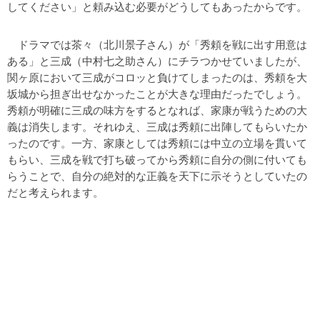
してください」と頼み込む必要がどうしてもあったからです。
ドラマでは茶々（北川景子さん）が「秀頼を戦に出す用意は
ある」と三成（中村七之助さん）にチラつかせていましたが、
関ヶ原において三成がコロッと負けてしまったのは、秀頼を大
坂城から担ぎ出せなかったことが大きな理由だったでしょう。
秀頼が明確に三成の味方をするとなれば、家康が戦うための大
義は消失します。それゆえ、三成は秀頼に出陣してもらいたか
ったのです。一方、家康としては秀頼には中立の立場を貫いて
もらい、三成を戦で打ち破ってから秀頼に自分の側に付いても
らうことで、自分の絶対的な正義を天下に示そうとしていたの
だと考えられます。