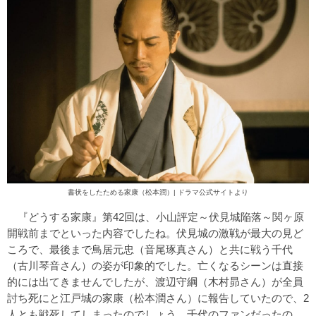
書状をしたためる家康（松本潤）|
ドラマ公式サイト
より
『どうする家康』第42回は、小山評定～伏見城陥落～関ヶ原
開戦前までといった内容でしたね。伏見城の激戦が最大の見ど
ころで、最後まで鳥居元忠（音尾琢真さん）と共に戦う千代
（古川琴音さん）の姿が印象的でした。亡くなるシーンは直接
的には出てきませんでしたが、渡辺守綱（木村昴さん）が全員
討ち死にと江戸城の家康（松本潤さん）に報告していたので、2
人とも戦死してしまったのでしょう。千代のファンだったの