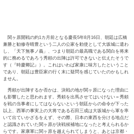
関ヶ原開戦の約1カ月前となる慶長5年8月16日、朝廷は広橋
兼勝と勧修寺晴豊という二人の公家を勅使として大坂城に遣わ
し、「天下無事ノ義」、つまり朝廷の最高職である関白を将来
的に務めるであろう秀頼の出陣は許可できないと伝えたそうで
す（『時慶卿記』）。これはいわば家康に味方したということ
であり、朝廷は豊臣家の行く末に疑問を感じていたのかもしれ
ません。
秀頼が出陣するか否かは、決戦の地が関ヶ原になった理由に
も影響したと思われます。秀頼を出馬させてはいけない＝秀頼
を戦の当事者にしてはならないという朝廷からの命令が下った
以上、西軍の事実上の大将である石田三成は大坂城から軍を率
いて出ていかざるをえず、その際、日本の東西を分ける地点だ
と認識されていた関ヶ原が決戦候補地になったと考えられるか
らです。家康軍に関ヶ原を越えられてしまうと、あとは京都・