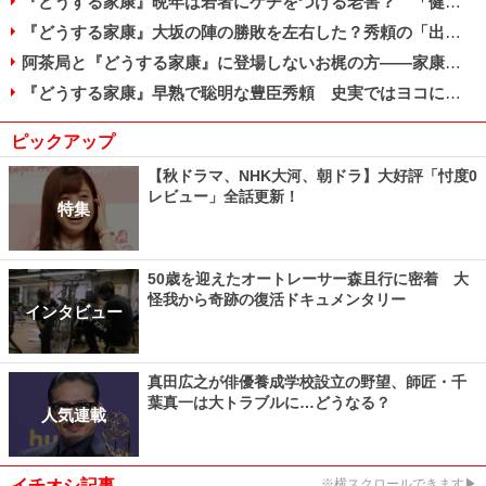
『どうする家康』晩年は若者にケチをつける老害？ 「健康マニア」家康の死因とは
『どうする家康』大坂の陣の勝敗を左右した？秀頼の「出陣」と真田信繫の提言
阿茶局と『どうする家康』に登場しないお梶の方――家康が信頼した2人の側室
『どうする家康』早熟で聡明な豊臣秀頼 史実ではヨコにもでかい巨漢だった？
ピックアップ
【秋ドラマ、NHK大河、朝ドラ】大好評「忖度0
レビュー」全話更新！
特集
50歳を迎えたオートレーサー森且行に密着 大
怪我から奇跡の復活ドキュメンタリー
インタビュー
真田広之が俳優養成学校設立の野望、師匠・千
葉真一は大トラブルに…どうなる？
人気連載
イチオシ記事
※横スクロールできます▶