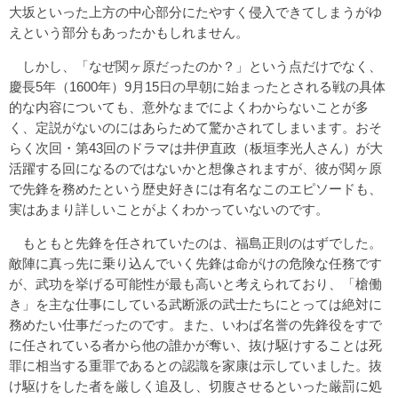
大坂といった上方の中心部分にたやすく侵入できてしまうがゆ
えという部分もあったかもしれません。
しかし、「なぜ関ヶ原だったのか？」という点だけでなく、
慶長5年（1600年）9月15日の早朝に始まったとされる戦の具体
的な内容についても、意外なまでによくわからないことが多
く、定説がないのにはあらためて驚かされてしまいます。おそ
らく次回・第43回のドラマは井伊直政（板垣李光人さん）が大
活躍する回になるのではないかと想像されますが、彼が関ヶ原
で先鋒を務めたという歴史好きには有名なこのエピソードも、
実はあまり詳しいことがよくわかっていないのです。
もともと先鋒を任されていたのは、福島正則のはずでした。
敵陣に真っ先に乗り込んでいく先鋒は命がけの危険な任務です
が、武功を挙げる可能性が最も高いと考えられており、「槍働
き」を主な仕事にしている武断派の武士たちにとっては絶対に
務めたい仕事だったのです。また、いわば名誉の先鋒役をすで
に任されている者から他の誰かが奪い、抜け駆けすることは死
罪に相当する重罪であるとの認識を家康は示していました。抜
け駆けをした者を厳しく追及し、切腹させるといった厳罰に処