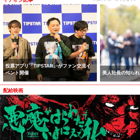
投票アプリ「TIPSTAR」がファン交流イ
ベント開催
美人社長の知られ
配給映画