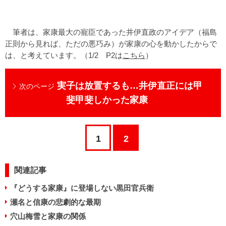
筆者は、家康最大の寵臣であった井伊直政のアイデア（福島
正則から見れば、ただの悪巧み）が家康の心を動かしたからで
は、と考えています。（1/2 P2は
こちら
）
実子は放置するも…井伊直正には甲
次のページ
斐甲斐しかった家康
1
2
関連記事
『どうする家康』に登場しない黒田官兵衛
瀬名と信康の悲劇的な最期
穴山梅雪と家康の関係