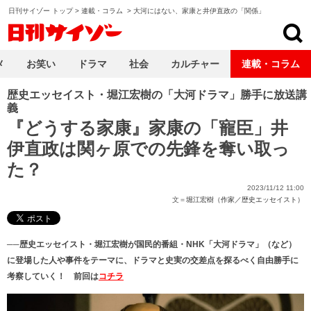
日刊サイゾー トップ
>
連載・コラム
>
大河にはない、家康と井伊直政の「関係」
日刊サイゾー
メ
お笑い
ドラマ
社会
カルチャー
連載・コラム
歴史エッセイスト・堀江宏樹の「大河ドラマ」勝手に放送講
義
『どうする家康』家康の「寵臣」井
伊直政は関ヶ原での先鋒を奪い取っ
た？
2023/11/12 11:00
文＝
堀江宏樹（作家／歴史エッセイスト）
──歴史エッセイスト・堀江宏樹が国民的番組・NHK「大河ドラマ」（など）
に登場した人や事件をテーマに、ドラマと史実の交差点を探るべく自由勝手に
考察していく！ 前回は
コチラ