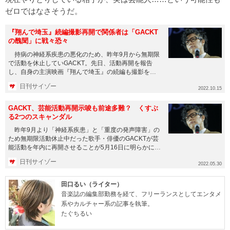
ゼロではなさそうだ。
『翔んで埼玉』続編撮影再開で関係者は「GACKT
の醜聞」に戦々恐々
持病の神経系疾患の悪化のため、昨年9月から無期限
で活動を休止していGACKT。先日、活動再開を報告
し、自身の主演映画『翔んで埼玉』の続編も撮影を再
開したというが、体調...
日刊サイゾー
2022.10.15
GACKT、芸能活動再開示唆も前途多難？ くすぶ
る2つのスキャンダル
昨年9月より「神経系疾患」と「重度の発声障害」の
ため無期限活動休止中だった歌手・俳優のGACKTが芸
能活動を年内に再開させることが5月16日に明らかにな
った。 あわ...
日刊サイゾー
2022.05.30
田口るい（ライター）
音楽誌の編集部勤務を経て、フリーランスとしてエンタメ
系やカルチャー系の記事を執筆。
たぐちるい