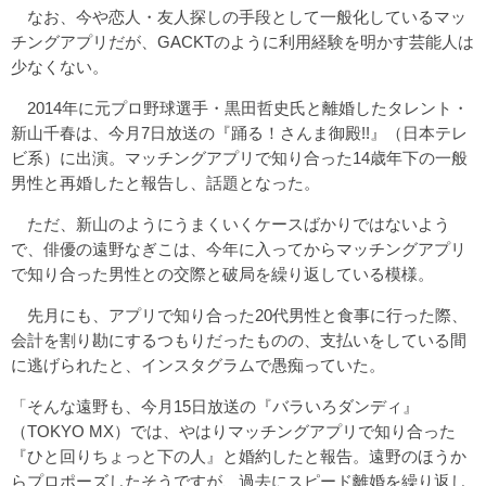
なお、今や恋人・友人探しの手段として一般化しているマッ
チングアプリだが、GACKTのように利用経験を明かす芸能人は
少なくない。
2014年に元プロ野球選手・黒田哲史氏と離婚したタレント・
新山千春は、今月7日放送の『踊る！さんま御殿!!』（日本テレ
ビ系）に出演。マッチングアプリで知り合った14歳年下の一般
男性と再婚したと報告し、話題となった。
ただ、新山のようにうまくいくケースばかりではないよう
で、俳優の遠野なぎこは、今年に入ってからマッチングアプリ
で知り合った男性との交際と破局を繰り返している模様。
先月にも、アプリで知り合った20代男性と食事に行った際、
会計を割り勘にするつもりだったものの、支払いをしている間
に逃げられたと、インスタグラムで愚痴っていた。
「そんな遠野も、今月15日放送の『バラいろダンディ』
（TOKYO MX）では、やはりマッチングアプリで知り合った
『ひと回りちょっと下の人』と婚約したと報告。遠野のほうか
らプロポーズしたそうですが、過去にスピード離婚を繰り返し