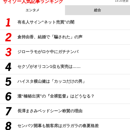
サイゾー人気記事ランキング
14:20更新
エンタメ
総合
有名人サイン“ネット売買”の闇
倉持由香、結婚で「騙された」の声
ジローラモがロケ中にガチナンパ
セクゾがオリコン1位も実売は……
ハイスタ横山健は「カッコだけの男」
瀧“極秘出演”の『全裸監督』はどうなる？
長澤まさみベッドシーン称賛の理由
センバツ開幕も観客席はガラガラの春夏格差