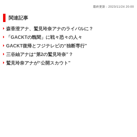
最終更新：
2023/11/24 20:00
関連記事
森香澄アナ、鷲見玲奈アナのライバルに？
「GACKTの醜聞」に戦々恐々の人々
GACKT復帰とフジテレビの“独断専行”
三谷紬アナは“第2の鷲見玲奈”？
鷲見玲奈アナが“公開スカウト”