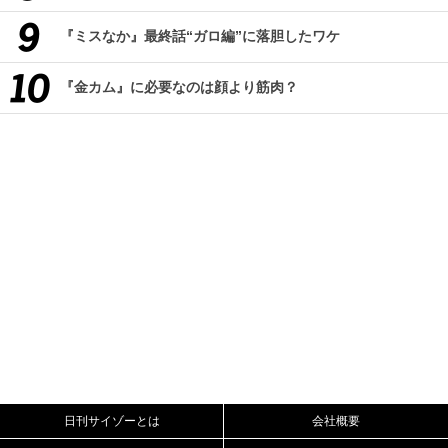
『ミスなか』最終話“ガロ編”に落胆したワケ
『金カム』に必要なのは顔より筋肉？
日刊サイゾーとは
会社概要