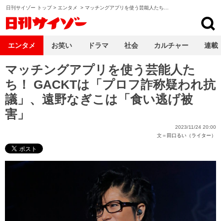
日刊サイゾー トップ
>
エンタメ
>
マッチングアプリを使う芸能人たち…
日刊サイゾー
エンタメ
お笑い
ドラマ
社会
カルチャー
連載
マッチングアプリを使う芸能人た
ち！ GACKTは「プロフ詐称疑われ抗
議」、遠野なぎこは「食い逃げ被
害」
2023/11/24 20:00
文＝
田口るい（ライター）