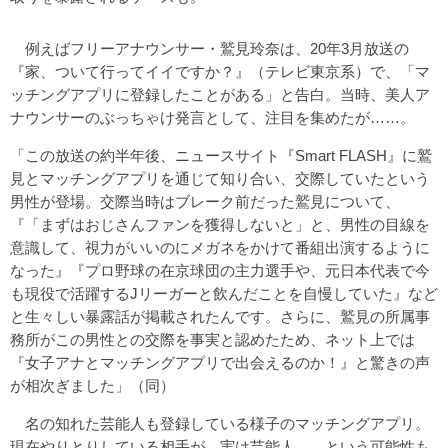
例えばフリーアナウンサー・鷲見玲奈は、20年3月放送の
『家、ついて行ってイイですか？』（テレビ東京系）で、「マ
ッチングアプリに登録したことがある」と告白。当時、美人ア
ナウンサーのぶっちゃけ発言として、注目を集めたが……。
「この放送の約半年後、ニュースサイト『Smart FLASH』に鷲
見とマッチングアプリを通じて知り合い、交際していたという
男性が登場。交際当時はブレーク前だった鷲見について、
『「まずはおじさんファンを獲得しないと」と、男性の目線を
意識して、視力がいいのにメガネをかけて番組出演するように
なった』『プロ野球の在京球団の主力選手や、元日本代表で今
も現役で活躍するJリーガーと飲んだことを自慢していた』など
と生々しい暴露話が掲載されたんです。さらに、鷲見の所属事
務所がこの男性との交際を事実と認めたため、ネット上では
『女子アナとマッチングアプリで出会えるのか！』と驚きの声
が相次ぎました」（同）
名の知れた芸能人も登録している様子のマッチングアプリ。
現在やりとりしている相手が、実は芸能人……という可能性も