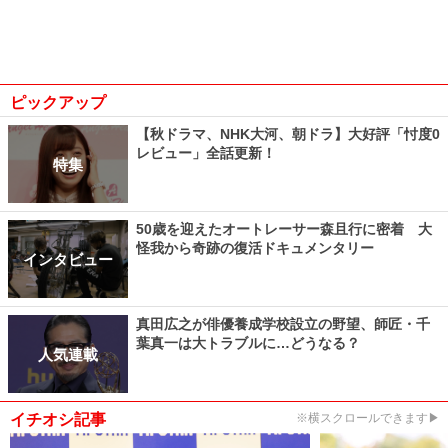
ピックアップ
【秋ドラマ、NHK大河、朝ドラ】大好評「忖度0
レビュー」全話更新！
特集
50歳を迎えたオートレーサー森且行に密着 大
怪我から奇跡の復活ドキュメンタリー
インタビュー
真田広之が俳優養成学校設立の野望、師匠・千
葉真一は大トラブルに…どうなる？
人気連載
イチオシ記事
※横スクロールできます▶